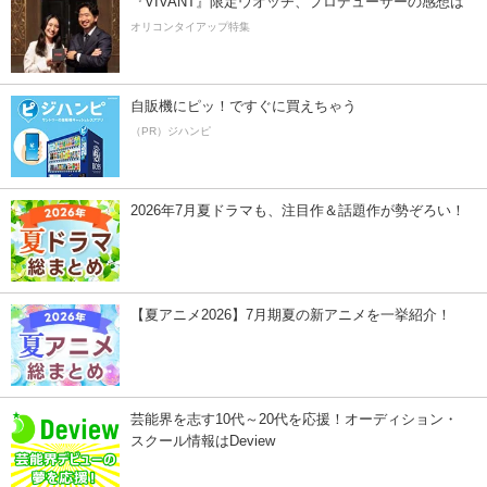
『VIVANT』限定ウオッチ、プロデューサーの感想は
オリコンタイアップ特集
自販機にピッ！ですぐに買えちゃう
（PR）ジハンピ
2026年7月夏ドラマも、注目作＆話題作が勢ぞろい！
【夏アニメ2026】7月期夏の新アニメを一挙紹介！
芸能界を志す10代～20代を応援！オーディション・
スクール情報はDeview