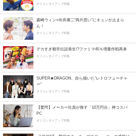
オリコンタイアップ特集
森崎ウィン×向井康二“両片思い”にキュンが止まら
ん！
オリコンタイアップ特集
デカすぎ都市伝説発生!?ファミマ45％増量作戦再来
オリコンタイアップ特集
SUPER★DRAGON、自ら描いた”レトロフューチャ
ー”
オリコンタイアップ特集
【驚愕】メーカー社員が推す「10万円台」神コスパ
PC
オリコンタイアップ特集