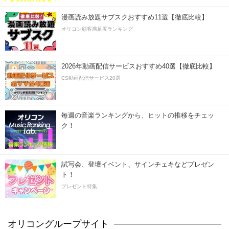
漫画読み放題サブスクおすすめ11選【徹底比較】
オリコン顧客満足度ランキング
2026年動画配信サービスおすすめ40選【徹底比較】
CS動画配信サービス20選
毎週の音楽ランキングから、ヒットの推移をチェッ
ク！
試写会、登壇イベント、サインチェキなどプレゼン
ト！
プレゼント特集
オリコングループサイト