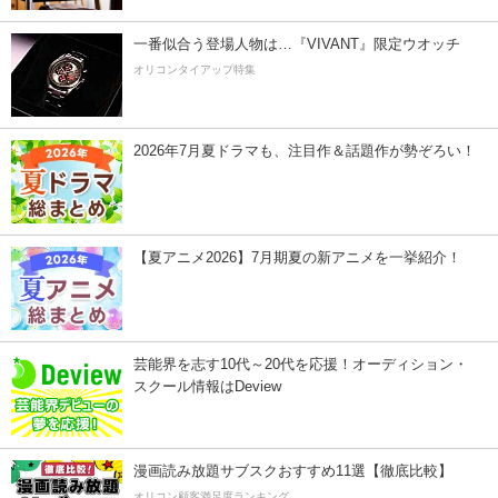
一番似合う登場人物は…『VIVANT』限定ウオッチ
オリコンタイアップ特集
2026年7月夏ドラマも、注目作＆話題作が勢ぞろい！
【夏アニメ2026】7月期夏の新アニメを一挙紹介！
芸能界を志す10代～20代を応援！オーディション・
スクール情報はDeview
漫画読み放題サブスクおすすめ11選【徹底比較】
オリコン顧客満足度ランキング