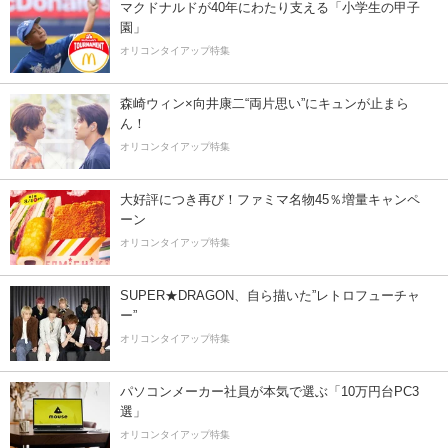
マクドナルドが40年にわたり支える「小学生の甲子
園」
オリコンタイアップ特集
森崎ウィン×向井康二“両片思い”にキュンが止まら
ん！
オリコンタイアップ特集
大好評につき再び！ファミマ名物45％増量キャンペ
ーン
オリコンタイアップ特集
SUPER★DRAGON、自ら描いた”レトロフューチャ
ー”
オリコンタイアップ特集
パソコンメーカー社員が本気で選ぶ「10万円台PC3
選」
オリコンタイアップ特集