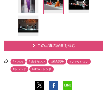
この写真の記事を読む
#すみれ
#道端カレン
#米倉涼子
#ファッション
#トレンド
#elthaトレンド