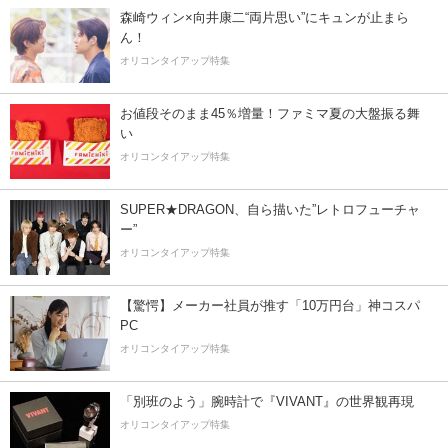
森崎ウィン×向井康二“両片思い”にキュンが止まら
ん！
オリコンタイアップ特集
お値段そのまま45％増量！ファミマ夏の大盤振る舞
い
オリコンタイアップ特集
SUPER★DRAGON、自ら描いた”レトロフューチャ
ー”
オリコンタイアップ特集
【驚愕】メーカー社員が推す「10万円台」神コスパ
PC
オリコンタイアップ特集
「別班のよう」腕時計で『VIVANT』の世界観再現
オリコンタイアップ特集