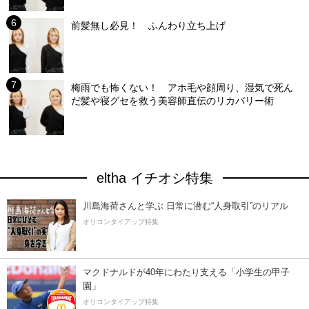
前髪無し必見！ ふんわり立ち上げ
梅雨でも怖くない！ アホ毛や顔周り、湿気で死ん
だ髪や寝グセを救う美容師直伝のリカバリー術
eltha イチオシ特集
川島海荷さんと学ぶ 日常に潜む“人身取引”のリアル
オリコンタイアップ特集
マクドナルドが40年にわたり支える「小学生の甲子
園」
オリコンタイアップ特集