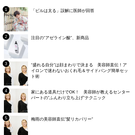
「ピルは太る」誤解に医師が回答
注目の“アゼライン酸”、新商品
“盛れる自分”は顔まわりで決まる 美容師直伝！ア
イロンで迷わないおくれ毛＆サイドバング簡単セッ
ト術
家にある道具だけでOK！ 美容師が教えるセンター
パートの”ふんわり立ち上げ”テクニック
梅雨の美容師直伝”髪リカバリー”