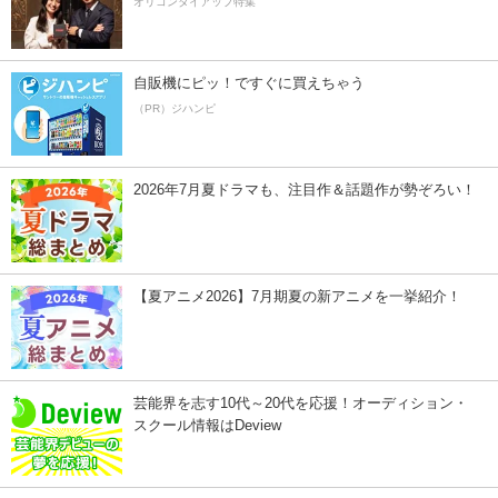
オリコンタイアップ特集
自販機にピッ！ですぐに買えちゃう
（PR）ジハンピ
2026年7月夏ドラマも、注目作＆話題作が勢ぞろい！
【夏アニメ2026】7月期夏の新アニメを一挙紹介！
芸能界を志す10代～20代を応援！オーディション・
スクール情報はDeview