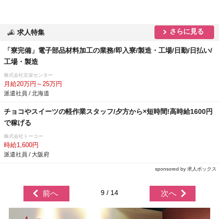
さらに見る
求人特集
「寮完備」電子部品材料加工の業務/即入寮/製造・工場/日勤/日払い/
工場・製造
株式会社京栄センター
月給20万円～25万円
派遣社員 / 北海道
チョコやスイーツの軽作業スタッフ/夕方から×短時間!高時給1600円
で稼げる
株式会社トーコー
時給1,600円
派遣社員 / 大阪府
sponsored by 求人ボックス
9 / 14
前へ
次へ