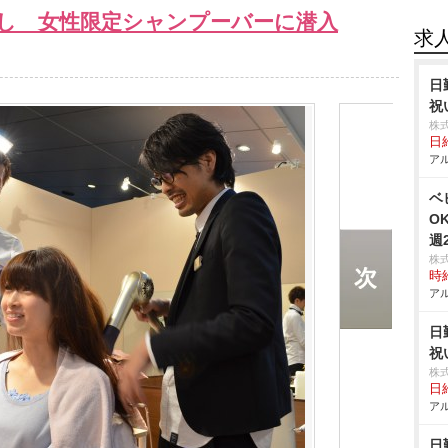
し 女性限定シャンプーバーに潜入
求
日
祝
株
日給
アル
ベ
O
週
株
時給
アル
日
祝
株
日給
アル
日