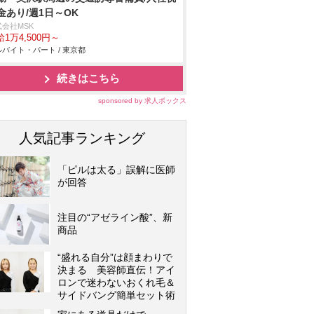
金あり/週1日～OK
式会社MSK
1万4,500円～
バイト・パート / 東京都
続きはこちら
sponsored by 求人ボックス
人気記事ランキング
「ピルは太る」誤解に医師
が回答
注目の“アゼライン酸”、新
商品
“盛れる自分”は顔まわりで
決まる 美容師直伝！アイ
ロンで迷わないおくれ毛＆
サイドバング簡単セット術