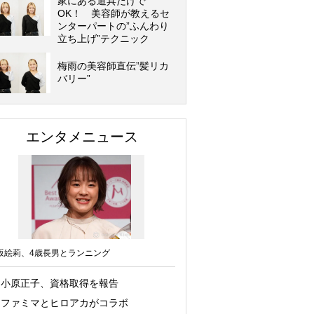
家にある道具だけで
OK！ 美容師が教えるセ
ンターパートの”ふんわり
立ち上げ”テクニック
梅雨の美容師直伝”髪リカ
バリー”
エンタメニュース
坂絵莉、4歳長男とランニング
小原正子、資格取得を報告
ファミマとヒロアカがコラボ