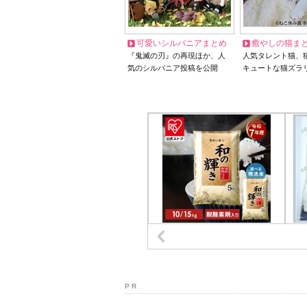
可愛いシルバニアまとめ
癒やしの猫ま
『鬼滅の刃』の再現ほか、人
人気タレント猫、
気のシルバニア投稿を公開
キュートな猫ズラ
P R