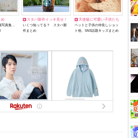
とめ
スタバ新作イッキ見せ！
天使級に可愛い子供たち
猫写真集…
いくつ知ってる？ スタバ新
ペットと子供の仲良しショッ
リ
作まとめ
ト他、SNS話題キッズまとめ