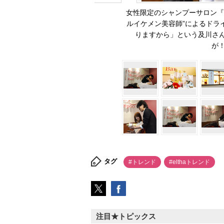
女性限定のシャンプーサロン『ASIE
ルイケメン美容師”によるドラ
りますから」という及川さ
が！
タグ
#トレンド
#elthaトレンド
注目★トピックス