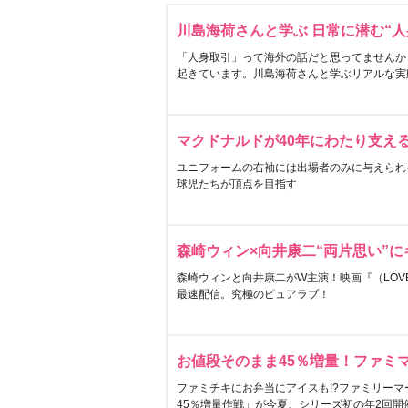
川島海荷さんと学ぶ 日常に潜む“人
「人身取引」って海外の話だと思ってませんか
起きています。川島海荷さんと学ぶリアルな実
マクドナルドが40年にわたり支え
ユニフォームの右袖には出場者のみに与えられ
球児たちが頂点を目指す
森崎ウィン×向井康二“両片思い”
森崎ウィンと向井康二がW主演！映画『（LOVE S
最速配信。究極のピュアラブ！
お値段そのまま45％増量！ファミ
ファミチキにお弁当にアイスも!?ファミリーマ
45％増量作戦」が今夏、シリーズ初の年2回開