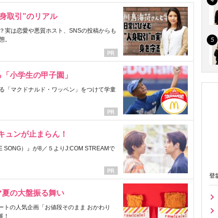
身取引”のリアル
？実は恋愛や悪質ホスト、SNSの投稿からも
態。
る「小学生の甲子園」
る「マクドナルド・ワッペン」をつけて学童
にキュンが止まらん！
ONG）』が8／５よりJ:COM STREAMで
登
マ夏の大盤振る舞い
ートの人気企画「お値段そのまま おかわり
催！