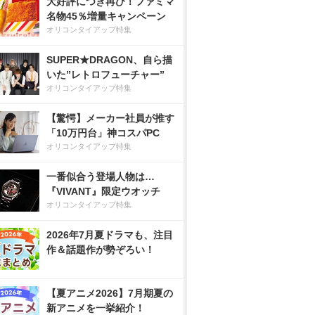
大好評につき再び！ファミマ
名物45％増量キャンペーン
オリコンタイアップ特集
SUPER★DRAGON、自ら描
いた”レトロフューチャー”
オリコンタイアップ特集
【驚愕】メーカー社員が推す
「10万円台」神コスパPC
オリコンタイアップ特集
一番似合う登場人物は…
『VIVANT』限定ウオッチ
オリコンタイアップ特集
2026年7月夏ドラマも、注目
作＆話題作が勢ぞろい！
【夏アニメ2026】7月期夏の
新アニメを一挙紹介！