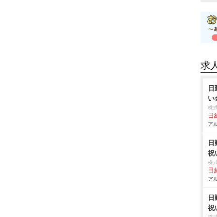
求
日
い
株
日給
アル
日
祝
株
日給
アル
日
祝