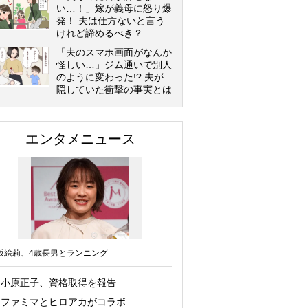
い…！」嫁が義母に怒り爆
発！ 夫は仕方ないと言う
けれど諦めるべき？
「夫のスマホ画面がなんか
怪しい…」ジム通いで別人
のように変わった!? 夫が
隠していた衝撃の事実とは
エンタメニュース
坂絵莉、4歳長男とランニング
小原正子、資格取得を報告
ファミマとヒロアカがコラボ