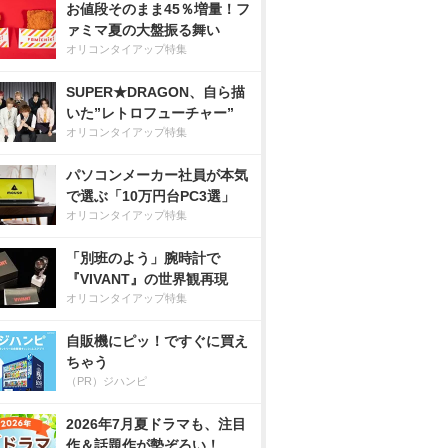
お値段そのまま45％増量！フ
ァミマ夏の大盤振る舞い
オリコンタイアップ特集
SUPER★DRAGON、自ら描
いた”レトロフューチャー”
オリコンタイアップ特集
パソコンメーカー社員が本気
で選ぶ「10万円台PC3選」
オリコンタイアップ特集
「別班のよう」腕時計で
『VIVANT』の世界観再現
オリコンタイアップ特集
自販機にピッ！ですぐに買え
ちゃう
（PR）ジハンピ
2026年7月夏ドラマも、注目
作＆話題作が勢ぞろい！