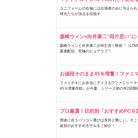
ユニフォームの右袖には出場者のみに与えられ
球児たちが頂点を目指す
森崎ウィン×向井康二“両片思い”
森崎ウィンと向井康二がW主演！映画『（LOVE S
最速配信。究極のピュアラブ！
お値段そのまま45％増量！ファミ
ファミチキにお弁当にアイスも!?ファミリーマ
45％増量作戦」が今夏、シリーズ初の年2回開
プロ厳選！目的別「おすすめPC９
用途に合うパソコン選びは意外と難しい。そこ
途別のおすすめモデルをご紹介！