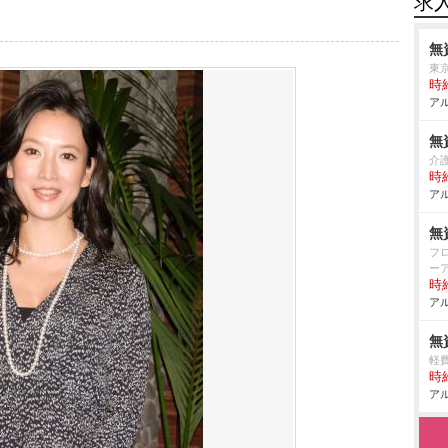
求
無
東
時給
アル
無
介
時給
アル
無
フ
ー
時給
アル
無
軽
時給
アル