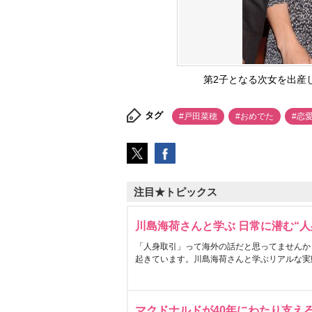
第2子となる次女を出産した戸
タグ
#戸田菜穂
#おめでた
#恋
注目★トピックス
川島海荷さんと学ぶ 日常に潜む“人
「人身取引」って海外の話だと思ってませんか
起きています。川島海荷さんと学ぶリアルな実
マクドナルドが40年にわたり支え