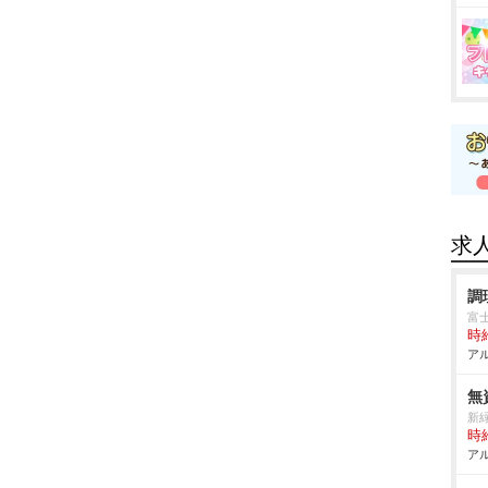
求
調
富
時給
アル
無
新
時給
アル