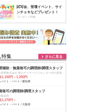
試写会、登壇イベント、サイ
ンチェキなどプレゼント！
プレゼント特集
人特集
さらに見る
理補助・無資格可の調理師/調理スタッフ
士産業株式会社 東山デイサービスセンター内の厨房
1,150円～1,250円
バイト・パート / 愛知県
資格可の調理師/調理スタッフ
緑南花田
1,270円～
バイト・パート / 大阪府