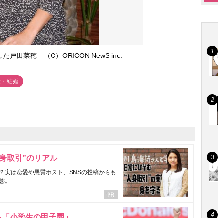
田菜穂 （C）ORICON NewS inc.
愛・結婚
身取引”のリアル
？実は恋愛や悪質ホスト、SNSの投稿からも
態。
る「小学生の甲子園」