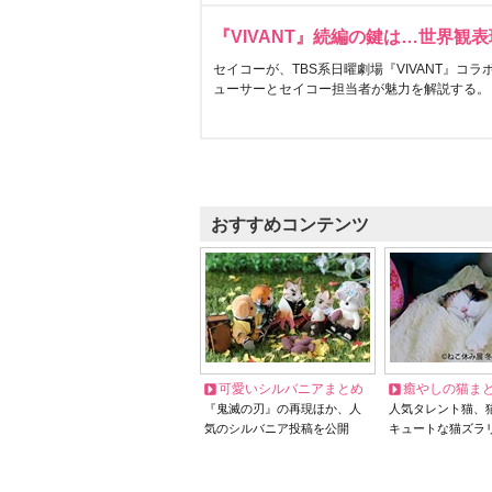
『VIVANT』続編の鍵は…世界観
セイコーが、TBS系日曜劇場『VIVANT』コ
ューサーとセイコー担当者が魅力を解説する。
おすすめコンテンツ
可愛いシルバニアまとめ
癒やしの猫ま
『鬼滅の刃』の再現ほか、人
人気タレント猫、
気のシルバニア投稿を公開
キュートな猫ズラ