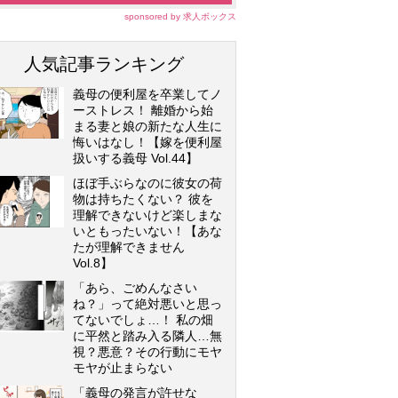
sponsored by 求人ボックス
人気記事ランキング
義母の便利屋を卒業してノ
ーストレス！ 離婚から始
まる妻と娘の新たな人生に
悔いはなし！【嫁を便利屋
扱いする義母 Vol.44】
ほぼ手ぶらなのに彼女の荷
物は持ちたくない？ 彼を
理解できないけど楽しまな
いともったいない！【あな
たが理解できません
Vol.8】
「あら、ごめんなさい
ね？」って絶対悪いと思っ
てないでしょ…！ 私の畑
に平然と踏み入る隣人…無
視？悪意？その行動にモヤ
モヤが止まらない
「義母の発言が許せな