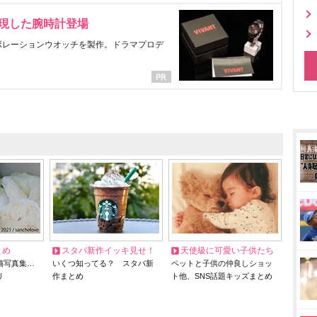
表現した腕時計登場
ラボレーションウオッチを製作。ドラマプロデ
とめ
スタバ新作イッキ見せ！
天使級に可愛い子供たち
猫写真集…
いくつ知ってる？ スタバ新
ペットと子供の仲良しショッ
リ
作まとめ
ト他、SNS話題キッズまとめ