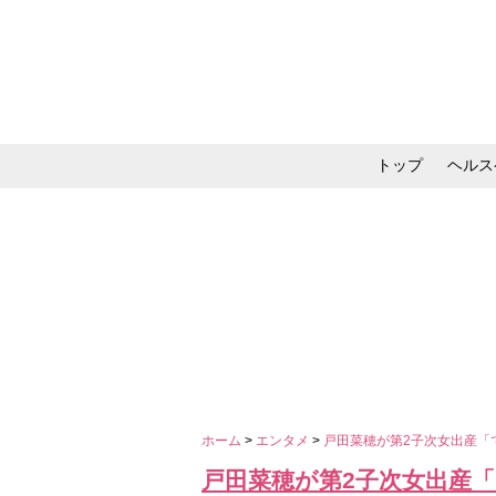
トップ
ヘルス
メイク・コスメ・スキ
ホーム
>
エンタメ
>
戸田菜穂が第2子次女出産「
戸田菜穂が第2子次女出産