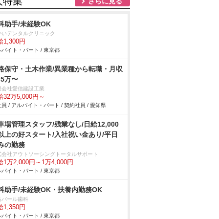
人特集
さらに見る
科助手/未経験OK
かいデンタルクリニック
1,300円
バイト・パート / 東京都
路保守・土木作業/異業種から転職・月収
.5万〜
限会社愛信建設工業
32万5,000円～
員 / アルバイト・パート / 契約社員 / 愛知県
車場管理スタッフ/残業なし/日給12,000
以上の好スタート/入社祝い金あり/平日
みの勤務
式会社アウトソーシングトータルサポート
1万2,000円～1万4,000円
バイト・パート / 東京都
科助手/未経験OK・扶養内勤務OK
島パール歯科
1,350円
バイト・パート / 東京都