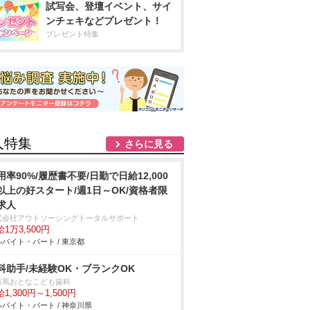
試写会、登壇イベント、サイ
ンチェキなどプレゼント！
プレゼント特集
人特集
さらに見る
用率90%/履歴書不要/日勤で日給12,000
以上の好スタート/週1日～OK/資格者限
求人
式会社アウトソーシングトータルサポート
1万3,500円
バイト・パート / 東京都
科助手/未経験OK・ブランクOK
有馬おとなこども歯科
1,300円～1,500円
バイト・パート / 神奈川県