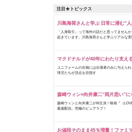
注目★トピックス
川島海荷さんと学ぶ 日常に潜む“人
「人身取引」って海外の話だと思ってませんか
起きています。川島海荷さんと学ぶリアルな実
マクドナルドが40年にわたり支え
ユニフォームの右袖には出場者のみに与えられ
球児たちが頂点を目指す
森崎ウィン×向井康二“両片思い”
森崎ウィンと向井康二がW主演！映画『（LOVE S
最速配信。究極のピュアラブ！
お値段そのまま45％増量！ファミ