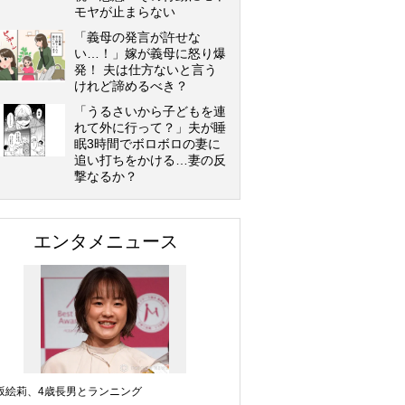
モヤが止まらない
「義母の発言が許せな
い…！」嫁が義母に怒り爆
発！ 夫は仕方ないと言う
けれど諦めるべき？
「うるさいから子どもを連
れて外に行って？」夫が睡
眠3時間でボロボロの妻に
追い打ちをかける…妻の反
撃なるか？
エンタメニュース
坂絵莉、4歳長男とランニング