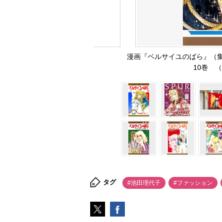
漫画『ベルサイユのばら』（
10巻 
タグ
#池田理代子
#ファッション