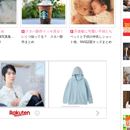
とめ
スタバ新作イッキ見せ！
天使級に可愛い子供たち
猫写真集…
いくつ知ってる？ スタバ新
ペットと子供の仲良しショッ
リ
作まとめ
ト他、SNS話題キッズまとめ