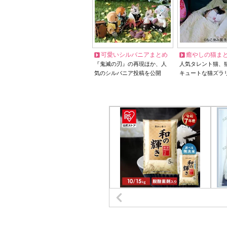
可愛いシルバニアまとめ
癒やしの猫ま
『鬼滅の刃』の再現ほか、人
人気タレント猫、
気のシルバニア投稿を公開
キュートな猫ズラ