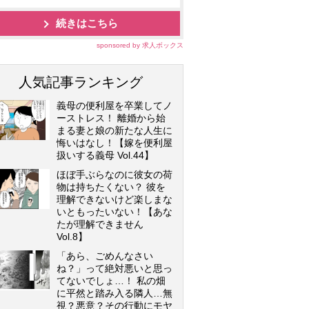
続きはこちら
sponsored by 求人ボックス
人気記事ランキング
義母の便利屋を卒業してノ
ーストレス！ 離婚から始
まる妻と娘の新たな人生に
悔いはなし！【嫁を便利屋
扱いする義母 Vol.44】
ほぼ手ぶらなのに彼女の荷
物は持ちたくない？ 彼を
理解できないけど楽しまな
いともったいない！【あな
たが理解できません
Vol.8】
「あら、ごめんなさい
ね？」って絶対悪いと思っ
てないでしょ…！ 私の畑
に平然と踏み入る隣人…無
視？悪意？その行動にモヤ