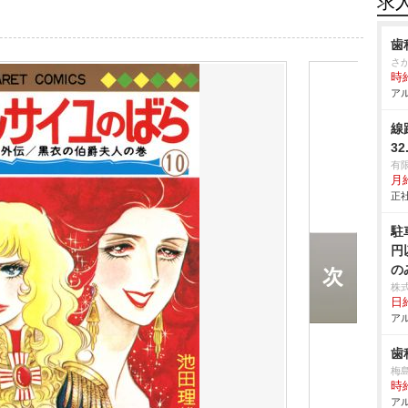
求
歯
さ
時給
アル
線
32
有
月給
正社
駐
円
の
株
日給
アル
歯
梅
時給
アル