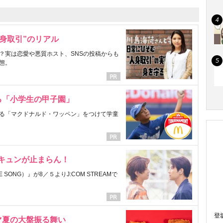
身取引”のリアル
？実は恋愛や悪質ホスト、SNSの投稿からも
態。
る「小学生の甲子園」
る「マクドナルド・ワッペン」をつけて学童
にキュンが止まらん！
ONG）』が8／５よりJ:COM STREAMで
登
マ夏の大盤振る舞い