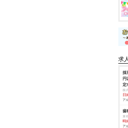
求
採
円
定
株
日給
アル
歯
東
時給
アル