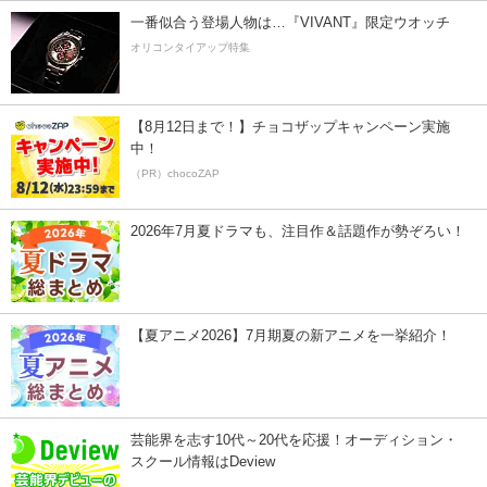
一番似合う登場人物は…『VIVANT』限定ウオッチ
オリコンタイアップ特集
【8月12日まで！】チョコザップキャンペーン実施
中！
（PR）chocoZAP
2026年7月夏ドラマも、注目作＆話題作が勢ぞろい！
【夏アニメ2026】7月期夏の新アニメを一挙紹介！
芸能界を志す10代～20代を応援！オーディション・
スクール情報はDeview