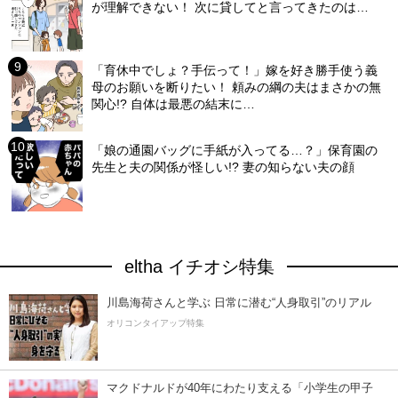
が理解できない！ 次に貸してと言ってきたのは…
「育休中でしょ？手伝って！」嫁を好き勝手使う義
母のお願いを断りたい！ 頼みの綱の夫はまさかの無
関心!? 自体は最悪の結末に…
「娘の通園バッグに手紙が入ってる…？」保育園の
先生と夫の関係が怪しい!? 妻の知らない夫の顔
eltha イチオシ特集
川島海荷さんと学ぶ 日常に潜む“人身取引”のリアル
オリコンタイアップ特集
マクドナルドが40年にわたり支える「小学生の甲子