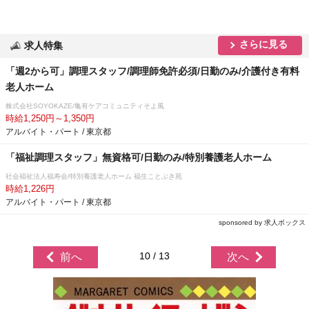
さらに見る
求人特集
「週2から可」調理スタッフ/調理師免許必須/日勤のみ/介護付き有料
老人ホーム
株式会社SOYOKAZE/亀有ケアコミュニティそよ風
時給1,250円～1,350円
アルバイト・パート / 東京都
「福祉調理スタッフ」無資格可/日勤のみ/特別養護老人ホーム
社会福祉法人福寿会/特別養護老人ホーム 福生ことぶき苑
時給1,226円
アルバイト・パート / 東京都
sponsored by 求人ボックス
10 / 13
前へ
次へ