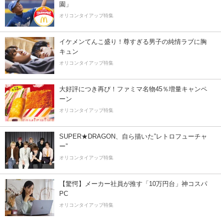
園」
オリコンタイアップ特集
イケメンてんこ盛り！尊すぎる男子の純情ラブに胸
キュン
オリコンタイアップ特集
大好評につき再び！ファミマ名物45％増量キャンペ
ーン
オリコンタイアップ特集
SUPER★DRAGON、自ら描いた”レトロフューチャ
ー”
オリコンタイアップ特集
【驚愕】メーカー社員が推す「10万円台」神コスパ
PC
オリコンタイアップ特集