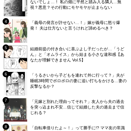
ないでしょ…！ 私の畑に平然と踏み入る隣人…無
視？悪意？その行動にモヤモヤが止まらない
「義母の発言が許せない…！」嫁が義母に怒り爆
発！ 夫は仕方ないと言うけれど諦めるべき？
結婚前提の付き合いに喜ぶよし子だったが…「うど
ん」と「オムライス」から始まる小さな違和感【あ
なたが理解できません Vol.5】
「うるさいから子どもを連れて外に行って？」夫が
睡眠3時間でボロボロの妻に追い打ちをかける…妻の
反撃なるか？
「元嫁と別れた理由ってそれ？」友人から夫の過去
を突っ込まれ不安…信じて結婚した夫の過去まで信
じれる？
「自転車借りたよ～！」って勝手に!? ママ友の常識