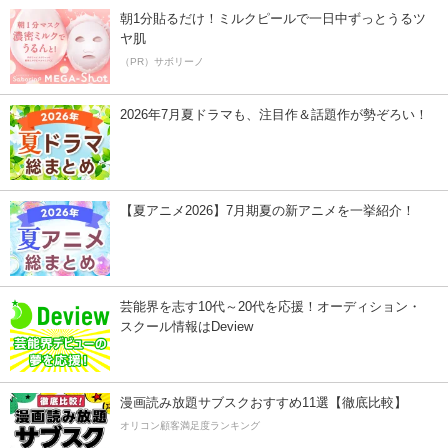
朝1分貼るだけ！ミルクピールで一日中ずっとうるツ
ヤ肌
（PR）サボリーノ
2026年7月夏ドラマも、注目作＆話題作が勢ぞろい！
【夏アニメ2026】7月期夏の新アニメを一挙紹介！
芸能界を志す10代～20代を応援！オーディション・
スクール情報はDeview
漫画読み放題サブスクおすすめ11選【徹底比較】
オリコン顧客満足度ランキング