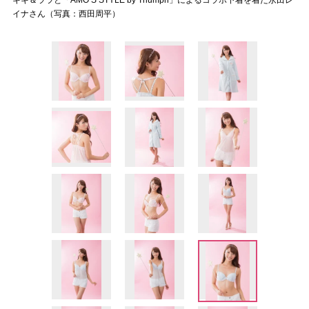
キキ＆ララと「AMO’S STYLE by Triumph」によるコラボ下着を着た永田レ
イナさん（写真：西田周平）