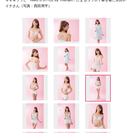
キキ＆ララと「AMO’S STYLE by Triumph」によるコラボ下着を着た永田レ
イナさん（写真：西田周平）