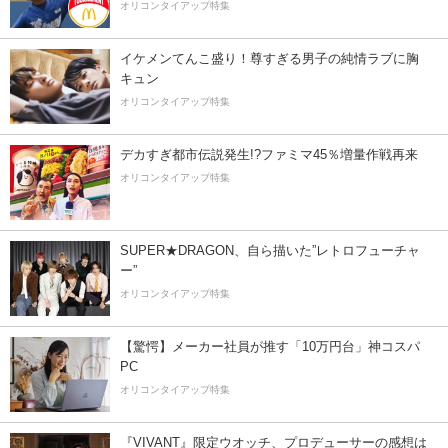
オリコンタイアップ特集
イケメンてんこ盛り！尊すぎる男子の純情ラブに胸
キュン
オリコンタイアップ特集
デカすぎ都市伝説発生!?ファミマ45％増量作戦再来
オリコンタイアップ特集
SUPER★DRAGON、自ら描いた”レトロフューチャ
ー”
オリコンタイアップ特集
【驚愕】メーカー社員が推す「10万円台」神コスパ
PC
オリコンタイアップ特集
『VIVANT』限定ウオッチ、プロデューサーの感想は