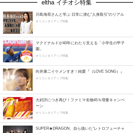
eltha イチオシ特集
川島海荷さんと学ぶ 日常に潜む“人身取引”のリアル
オリコンタイアップ特集
マクドナルドが40年にわたり支える「小学生の甲子
園」
オリコンタイアップ特集
向井康二イケメンすぎ！純愛『（LOVE SONG）』
オリコンタイアップ特集
大好評につき再び！ファミマ名物45％増量キャンペ
ーン
オリコンタイアップ特集
SUPER★DRAGON、自ら描いた”レトロフューチャ