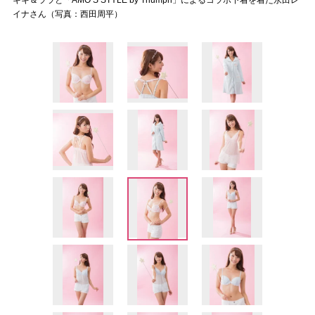
キキ＆ララと「AMO’S STYLE by Triumph」によるコラボ下着を着た永田レ
イナさん（写真：西田周平）