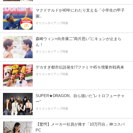
マクドナルドが40年にわたり支える「小学生の甲子
園」
オリコンタイアップ特集
森崎ウィン×向井康二“両片思い”にキュンが止まら
ん！
オリコンタイアップ特集
デカすぎ都市伝説発生!?ファミマ45％増量作戦再来
オリコンタイアップ特集
SUPER★DRAGON、自ら描いた”レトロフューチャ
ー”
オリコンタイアップ特集
【驚愕】メーカー社員が推す「10万円台」神コスパ
PC