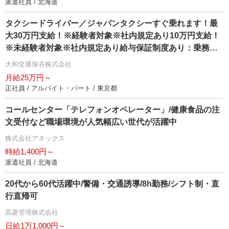
派遣社員 / 北海道
タクシードライバー／ジャパンタクシーすぐ乗れます！最
大30万円支給！※経験者対象※社内規定あり10万円支給！
※未経験者対象※社内規定あり給与保証制度あり：乗務開
始から8ヶ月間30万円その後4ヶ月間25万円の1年間の給与
大和交通保谷株式会社
保証を支給！※未経験者対象単身社宅完備！家賃35,000円
月給25万円～
（入居から12ヵ月間）退職金制度あり！女性乗務員大募集
正社員 / アルバイト・パート / 東京都
しております。女性特集記事 → 会社の特徴をチェック
コールセンター「テレフォンオペレーター」/健康食品の注
文受付など職場環境が人気幅広い世代が活躍中
株式会社アネックス
時給1,400円～
派遣社員 / 北海道
20代から60代活躍中/警備・交通誘導/8h勤務/シフト制・直
行直帰可
髙菱管理株式会社
日給1万1,000円～