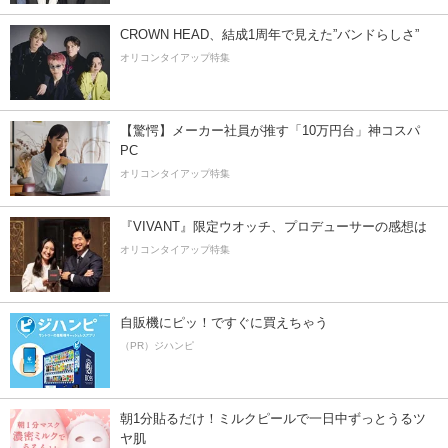
CROWN HEAD、結成1周年で見えた”バンドらしさ”
オリコンタイアップ特集
【驚愕】メーカー社員が推す「10万円台」神コスパ
PC
オリコンタイアップ特集
『VIVANT』限定ウオッチ、プロデューサーの感想は
オリコンタイアップ特集
自販機にピッ！ですぐに買えちゃう
（PR）ジハンピ
朝1分貼るだけ！ミルクピールで一日中ずっとうるツ
ヤ肌