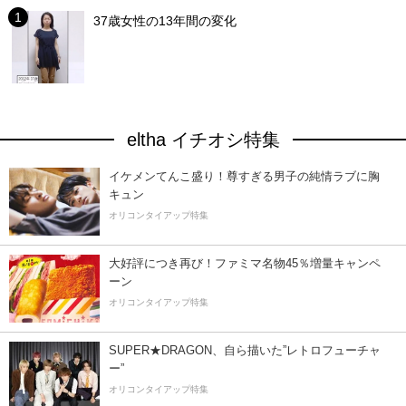
37歳女性の13年間の変化
eltha イチオシ特集
イケメンてんこ盛り！尊すぎる男子の純情ラブに胸
キュン
オリコンタイアップ特集
大好評につき再び！ファミマ名物45％増量キャンペ
ーン
オリコンタイアップ特集
SUPER★DRAGON、自ら描いた”レトロフューチャ
ー”
オリコンタイアップ特集