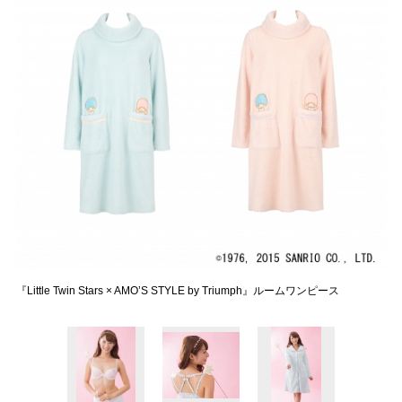
『Little Twin Stars × AMO’S STYLE by Triumph』ルームワンピース