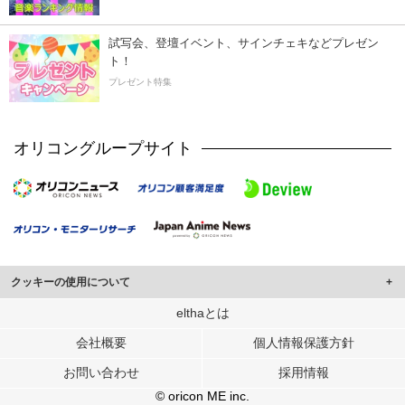
試写会、登壇イベント、サインチェキなどプレゼン
ト！
プレゼント特集
オリコングループサイト
クッキーの使用について
このサイトでは Cookie を使用して、ユーザーに合わせたコンテンツや広告の
elthaとは
表示、ソーシャル メディア機能の提供、広告の表示回数やクリック数の測定を
会社概要
個人情報保護方針
行っています。
また、ユーザーによるサイトの利用状況についても情報を収集し、ソーシャル
お問い合わせ
採用情報
メディアや広告配信、データ解析の各パートナーに提供しています。
各パートナーは、この情報とユーザーが各パートナーに提供した他の情報や、
© oricon ME inc.
ユーザーが各パートナーのサービスを使用したときに収集した他の情報を組み