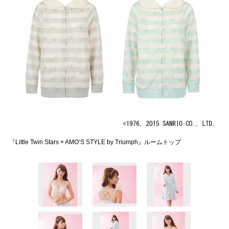
『Little Twin Stars × AMO’S STYLE by Triumph』ルームトップ