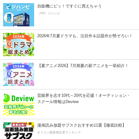
自販機にピッ！ですぐに買えちゃう
（PR）ジハンピ
2026年7月夏ドラマも、注目作＆話題作が勢ぞろい！
【夏アニメ2026】7月期夏の新アニメを一挙紹介！
芸能界を志す10代～20代を応援！オーディション・
スクール情報はDeview
漫画読み放題サブスクおすすめ11選【徹底比較】
オリコン顧客満足度ランキング