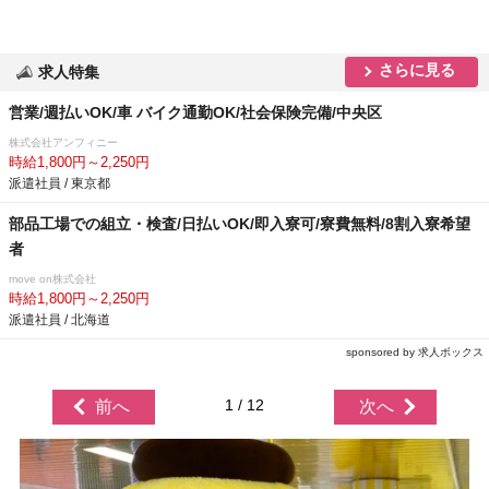
さらに見る
求人特集
営業/週払いOK/車 バイク通勤OK/社会保険完備/中央区
株式会社アンフィニー
時給1,800円～2,250円
派遣社員 / 東京都
部品工場での組立・検査/日払いOK/即入寮可/寮費無料/8割入寮希望
者
move on株式会社
時給1,800円～2,250円
派遣社員 / 北海道
sponsored by 求人ボックス
1 / 12
前へ
次へ