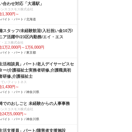
い合わせ対応「大通駅」
ランスコスモス株式会社
1,300円～
バイト・パート / 北海道
備スタッフ/未経験歓迎/入社祝い金10万/
ニア活躍中/23区内勤務/エイ・エス
イ・エス株式会社
1万2,000円～1万6,000円
バイト・パート / 東京都
生活相談員」パート/老人デイサービスセ
ター/介護福祉士実務者研修,介護職員初
者研修,介護福祉士
りていフィットネス
1,430円～
バイト・パート / 神奈川県
崎でのおしごと 未経験からの人事事務
ランスコスモス株式会社
24万5,000円～
バイト・パート / 神奈川県
生活支援員」パート/障害者支援施設