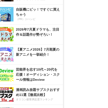
自販機にピッ！ですぐに買え
ちゃう
（PR）ジハンピ
2026年7月夏ドラマも、注目
作＆話題作が勢ぞろい！
【夏アニメ2026】7月期夏の
新アニメを一挙紹介！
芸能界を志す10代～20代を
応援！オーディション・スク
ール情報はDeview
漫画読み放題サブスクおすす
め11選【徹底比較】
オリコン顧客満足度ランキング