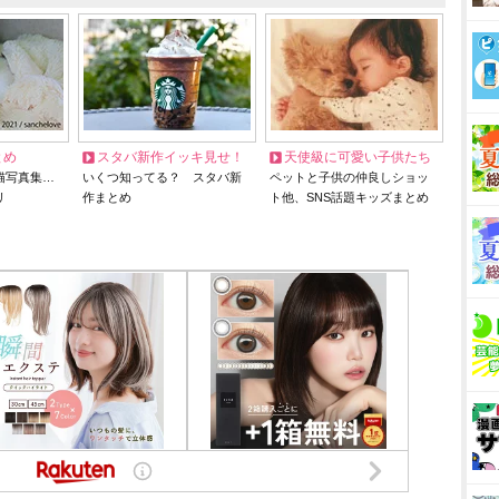
とめ
スタバ新作イッキ見せ！
天使級に可愛い子供たち
猫写真集…
いくつ知ってる？ スタバ新
ペットと子供の仲良しショッ
リ
作まとめ
ト他、SNS話題キッズまとめ