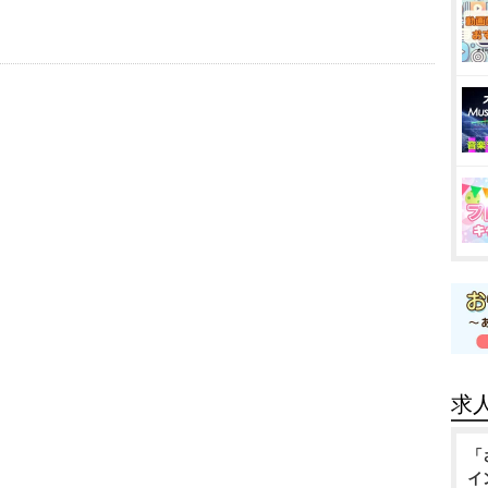
求
「
イ