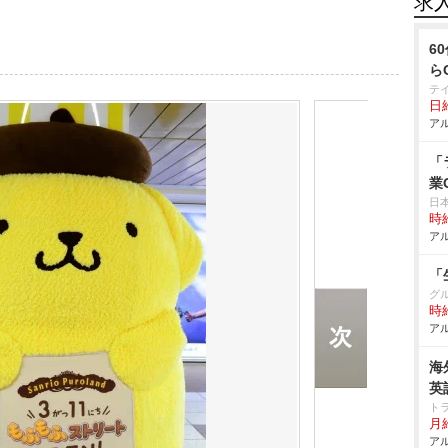
求
6
ら
テ
日給
アル
「
業
日
時給
アル
「
グ
時給
アル
海
英
ト
月給
アル