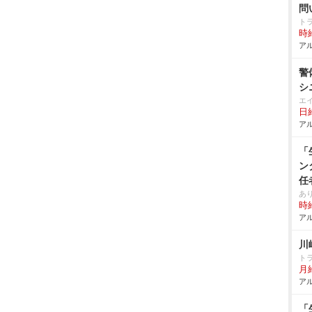
問
ト
時給
アル
警
シ
エ
日給
アル
「
ン
任
あ
時給
アル
川
ト
月給
アル
「