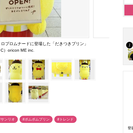
トロプロムナードに登場した「だきつきプリン」
C）oricon ME inc.
#サンリオ
#ポムポムプリン
#トレンド
登