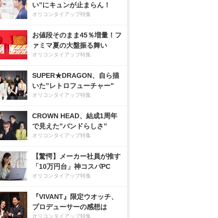
い”にキュンが止まらん！
オリコンタイアップ特集
お値段そのまま45％増量！フ
ァミマ夏の大盤振る舞い
オリコンタイアップ特集
SUPER★DRAGON、自ら描
いた”レトロフューチャー”
オリコンタイアップ特集
CROWN HEAD、結成1周年
で見えた”バンドらしさ”
オリコンタイアップ特集
【驚愕】メーカー社員が推す
「10万円台」神コスパPC
オリコンタイアップ特集
『VIVANT』限定ウオッチ、
プロデューサーの感想は
オリコンタイアップ特集