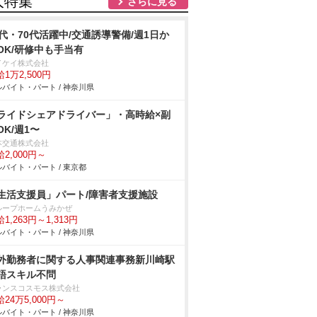
人特集
さらに見る
0代・70代活躍中/交通誘導警備/週1日か
OK/研修中も手当有
イケイ株式会社
1万2,500円
バイト・パート / 神奈川県
ライドシェアドライバー」・高時給×副
OK/週1〜
本交通株式会社
2,000円～
バイト・パート / 東京都
生活支援員」パート/障害者支援施設
ループホームうみかぜ
1,263円～1,313円
バイト・パート / 神奈川県
外勤務者に関する人事関連事務新川崎駅
語スキル不問
ランスコスモス株式会社
24万5,000円～
バイト・パート / 神奈川県