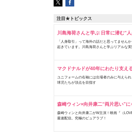
注目★トピックス
川島海荷さんと学ぶ 日常に潜む“人
「人身取引」って海外の話だと思ってませんか
起きています。川島海荷さんと学ぶリアルな実
マクドナルドが40年にわたり支え
ユニフォームの右袖には出場者のみに与えられ
球児たちが頂点を目指す
森崎ウィン×向井康二“両片思い”
森崎ウィンと向井康二がW主演！映画『（LOVE S
最速配信。究極のピュアラブ！