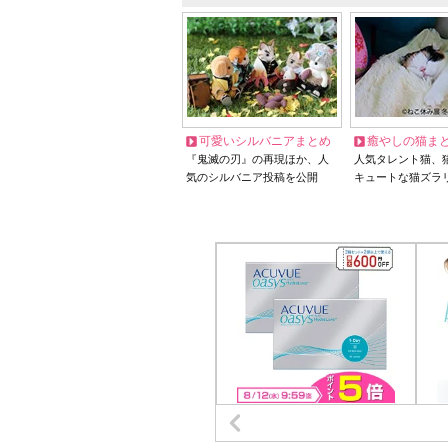
可愛いシルバニアまとめ
癒やしの猫ま
『鬼滅の刃』の再現ほか、人
人気タレント猫、
気のシルバニア投稿を公開
キュートな猫ズラ