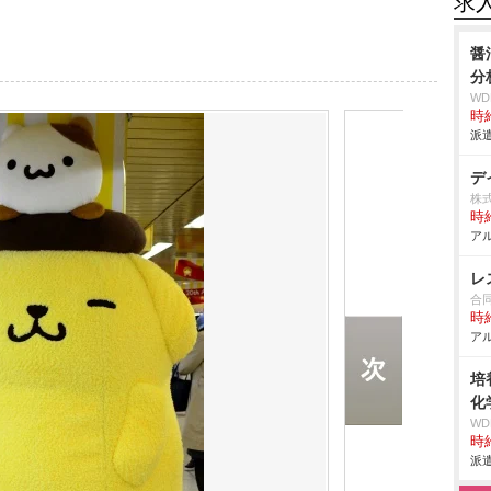
求
醤
分
W
時給
派遣
デ
株
時給
アル
レ
合
時給
アル
培
化
W
時給
派遣