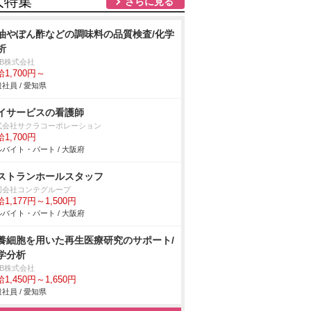
人特集
さらに見る
油やぽん酢などの調味料の品質検査/化学
析
DB株式会社
1,700円～
社員 / 愛知県
イサービスの看護師
式会社サクラコーポレーション
1,700円
バイト・パート / 大阪府
ストランホールスタッフ
同会社コンテグループ
1,177円～1,500円
バイト・パート / 大阪府
養細胞を用いた再生医療研究のサポート/
学分析
DB株式会社
1,450円～1,650円
社員 / 愛知県