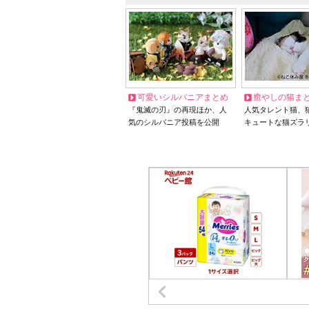
可愛いシルバニアまとめ
癒やしの猫ま
『鬼滅の刃』の再現ほか、人
人気タレント猫、
気のシルバニア投稿を公開
キュートな猫ズラ