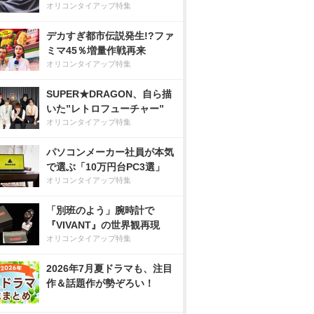
オリコンタイアップ特集
デカすぎ都市伝説発生!?ファ
ミマ45％増量作戦再来
オリコンタイアップ特集
SUPER★DRAGON、自ら描
いた”レトロフューチャー”
オリコンタイアップ特集
パソコンメーカー社員が本気
で選ぶ「10万円台PC3選」
オリコンタイアップ特集
「別班のよう」腕時計で
『VIVANT』の世界観再現
オリコンタイアップ特集
2026年7月夏ドラマも、注目
作＆話題作が勢ぞろい！