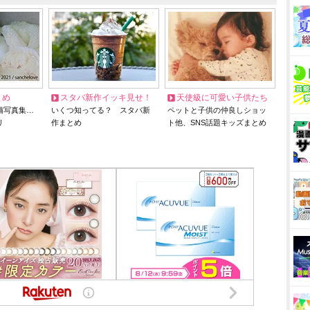
とめ
スタバ新作イッキ見せ！
天使級に可愛い子供たち
猫写真集…
いくつ知ってる？ スタバ新
ペットと子供の仲良しショッ
リ
作まとめ
ト他、SNS話題キッズまとめ