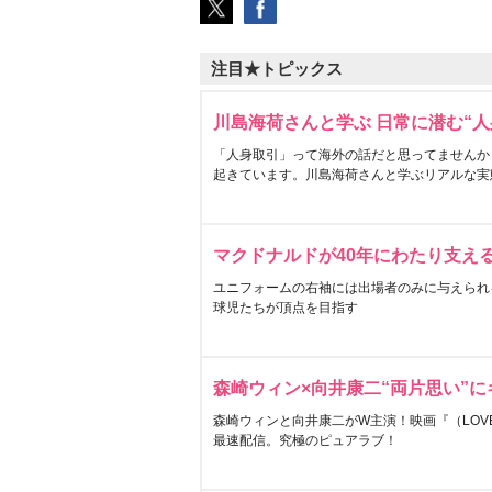
注目★トピックス
川島海荷さんと学ぶ 日常に潜む“人
「人身取引」って海外の話だと思ってませんか
起きています。川島海荷さんと学ぶリアルな実
マクドナルドが40年にわたり支え
ユニフォームの右袖には出場者のみに与えられ
球児たちが頂点を目指す
森崎ウィン×向井康二“両片思い”
森崎ウィンと向井康二がW主演！映画『（LOVE S
最速配信。究極のピュアラブ！