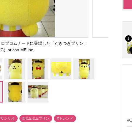
トロプロムナードに登場した「だきつきプリン」
C）oricon ME inc.
#サンリオ
#ポムポムプリン
#トレンド
登