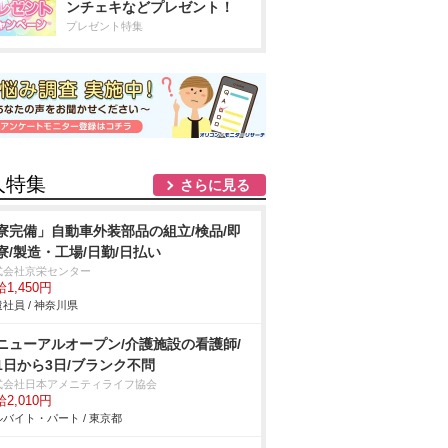
ンチェキなどプレゼント！
プレゼント特集
人特集
さらに見る
寮完備」自動車外装部品の組立/検品/即
寮/製造・工場/日勤/日払い
式会社京栄センター
1,450円
社員 / 神奈川県
ニューアルオープン/介護施設の看護師/
1日から3日/ブランク不問
式会社日本アメニティライフ協会
2,010円
バイト・パート / 東京都