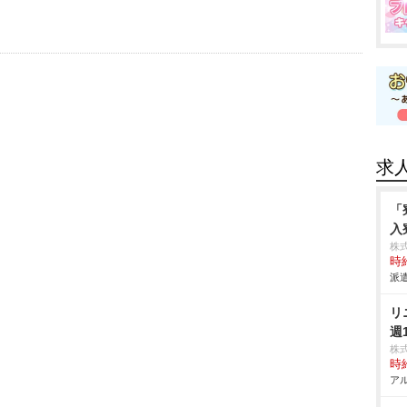
求
「
入
株
時給
派遣
リ
週
株
時給
アル