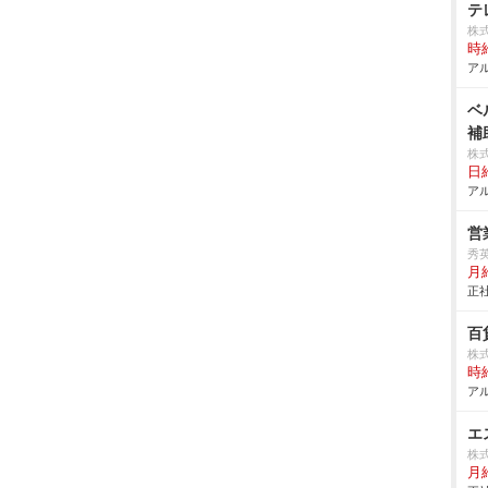
テ
株
時給
アル
ベ
補
株
日給
アル
営
秀
月
正社
百
株
時給
アル
エ
株式
月給