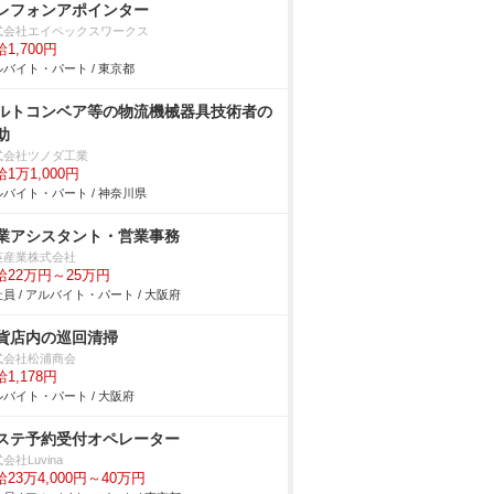
レフォンアポインター
式会社エイペックスワークス
1,700円
バイト・パート / 東京都
ルトコンベア等の物流機械器具技術者の
助
式会社ツノダ工業
1万1,000円
バイト・パート / 神奈川県
業アシスタント・営業事務
英産業株式会社
給22万円～25万円
員 / アルバイト・パート / 大阪府
貨店内の巡回清掃
式会社松浦商会
1,178円
バイト・パート / 大阪府
ステ予約受付オペレーター
会社Luvina
23万4,000円～40万円