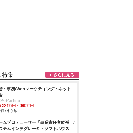
人特集
さらに見る
務・事務/Webマーケティング・ネット
告
会社Go-Next
収324万円～360万円
員 / 東京都
ームプロデューサー「事業責任者候補」/
ステムインテグレータ・ソフトハウス