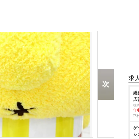
求
総
広
株式
年
正社
ゲ
シ