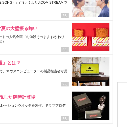
ONG）』が8／５よりJ:COM STREAMで
マ夏の大盤振る舞い
ートの人気企画「お値段そのまま おかわり
催！
選」とは？
で、マウスコンピューターの製品担当者が用
表現した腕時計登場
ラボレーションウオッチを製作。ドラマプロデ