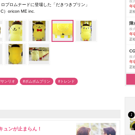
株
トロプロムナードに登場した「だきつきプリン」
年
C）oricon ME inc.
正社
障
株
年
正社
C
株
年
正社
#サンリオ
#ポムポムプリン
#トレンド
にキュンが止まらん！