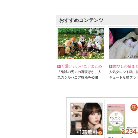
おすすめコンテンツ
可愛いシルバニアまとめ
癒やしの猫ま
『鬼滅の刃』の再現ほか、人
人気タレント猫、
気のシルバニア投稿を公開
キュートな猫ズラ