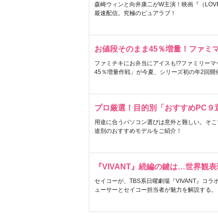
森崎ウィンと向井康二がW主演！映画『（LOVE S
最速配信。究極のピュアラブ！
お値段そのまま45％増量！ファミ
ファミチキにお弁当にアイスも!?ファミリーマ
45％増量作戦」が今夏、シリーズ初の年2回開
プロ厳選！目的別「おすすめPC９
用途に合うパソコン選びは意外と難しい。そこ
途別のおすすめモデルをご紹介！
『VIVANT』続編の鍵は…世界観
セイコーが、TBS系日曜劇場『VIVANT』コ
ューサーとセイコー担当者が魅力を解説する。