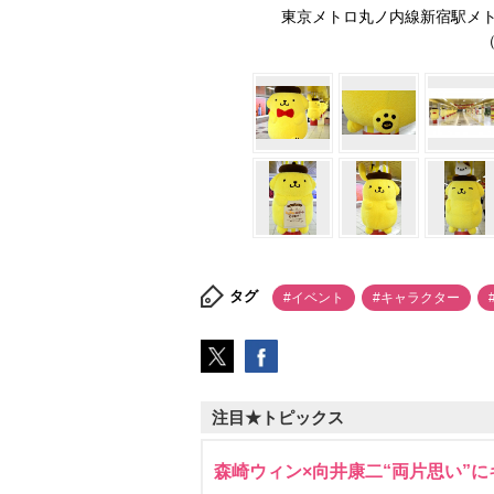
東京メトロ丸ノ内線新宿駅メ
（
タグ
#イベント
#キャラクター
注目★トピックス
森崎ウィン×向井康二“両片思い”