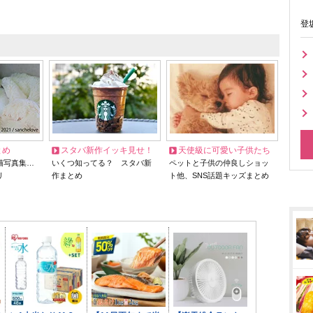
登
とめ
スタバ新作イッキ見せ！
天使級に可愛い子供たち
猫写真集…
いくつ知ってる？ スタバ新
ペットと子供の仲良しショッ
リ
作まとめ
ト他、SNS話題キッズまとめ