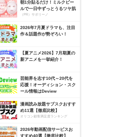
朝1分貼るだけ！ミルクピー
ルで一日中ずっとうるツヤ肌
（PR）サボリーノ
2026年7月夏ドラマも、注目
作＆話題作が勢ぞろい！
【夏アニメ2026】7月期夏の
新アニメを一挙紹介！
芸能界を志す10代～20代を
応援！オーディション・スク
ール情報はDeview
漫画読み放題サブスクおすす
め11選【徹底比較】
オリコン顧客満足度ランキング
2026年動画配信サービスお
すすめ40選【徹底比較】