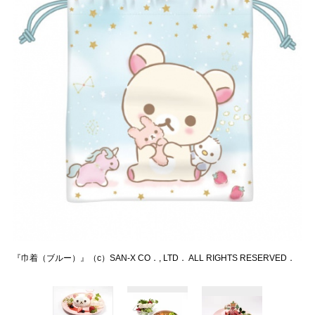
『巾着（ブルー）』（c）SAN-X CO．, LTD． ALL RIGHTS RESERVED．