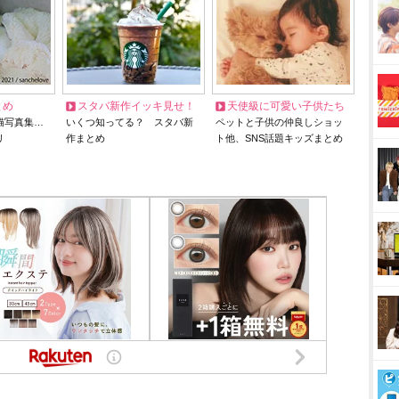
とめ
スタバ新作イッキ見せ！
天使級に可愛い子供たち
猫写真集…
いくつ知ってる？ スタバ新
ペットと子供の仲良しショッ
リ
作まとめ
ト他、SNS話題キッズまとめ