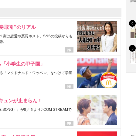
身取引”のリアル
？実は恋愛や悪質ホスト、SNSの投稿からも
態。
る「小学生の甲子園」
る「マクドナルド・ワッペン」をつけて学童
にキュンが止まらん！
ONG）』が8／５よりJ:COM STREAMで