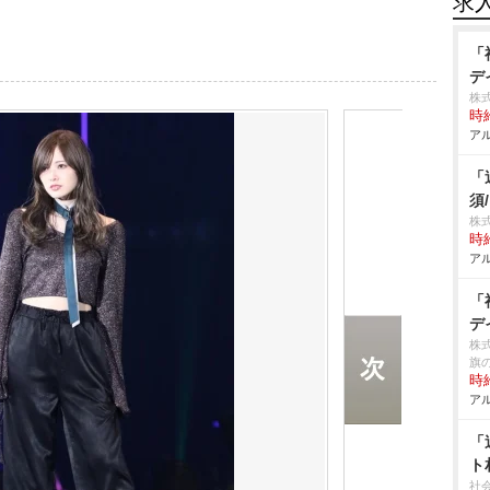
求
「
デ
株
時給
アル
「
須
株
時給
アル
「
デ
株
旗
時給
アル
「
ト
社