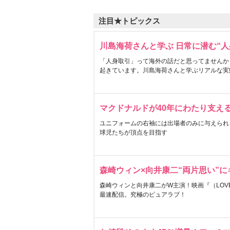
注目★トピックス
川島海荷さんと学ぶ 日常に潜む“人
「人身取引」って海外の話だと思ってませんか
起きています。川島海荷さんと学ぶリアルな実
マクドナルドが40年にわたり支え
ユニフォームの右袖には出場者のみに与えられ
球児たちが頂点を目指す
森崎ウィン×向井康二“両片思い”
森崎ウィンと向井康二がW主演！映画『（LOVE S
最速配信。究極のピュアラブ！