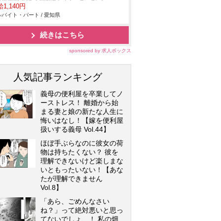
1,140円
バイト・パート / 愛知県
続きはこちら
sponsored by 求人ボックス
人気記事ランキング
義母の便利屋を卒業してノ
ーストレス！ 離婚から始
まる妻と娘の新たな人生に
悔いはなし！【嫁を便利屋
扱いする義母 Vol.44】
ほぼ手ぶらなのに彼女の荷
物は持ちたくない？ 彼を
理解できないけど楽しまな
いともったいない！【あな
たが理解できません
Vol.8】
「あら、ごめんなさい
ね？」って絶対悪いと思っ
てないでしょ…！ 私の畑