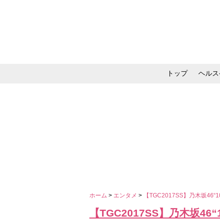
トップ
ヘルス
メイク・コスメ・スキ
ホーム
>
エンタメ
>
【TGC2017SS】乃木坂4
【TGC2017SS】乃木坂4