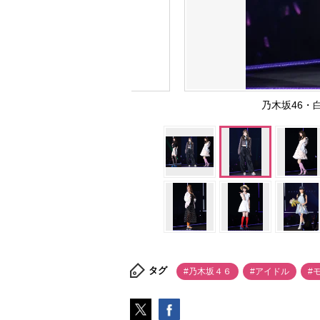
乃木坂46・
タグ
#乃木坂４６
#アイドル
#