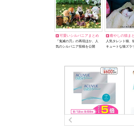
可愛いシルバニアまとめ
癒やしの猫ま
『鬼滅の刃』の再現ほか、人
人気タレント猫、
気のシルバニア投稿を公開
キュートな猫ズラ