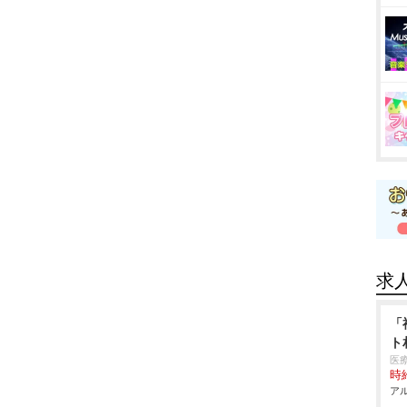
求
「
ト
医
時給
アル