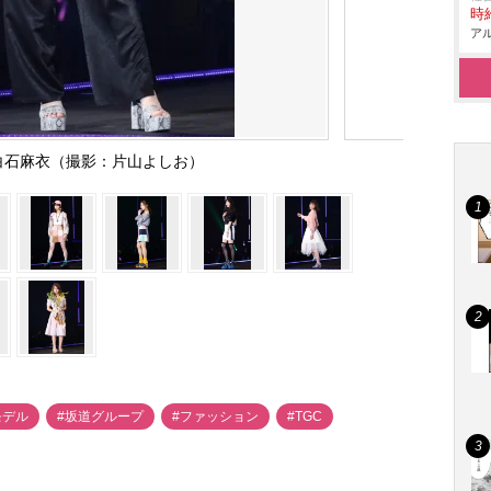
時給
アル
白石麻衣（撮影：片山よしお）
モデル
#坂道グループ
#ファッション
#TGC