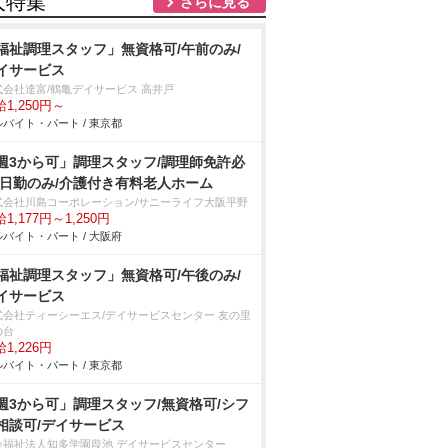
人特集
さらに見る
福祉調理スタッフ」無資格可/午前のみ/
イサービス
式会社達富/鶴亀デイサービス 高井戸
1,250円～
バイト・パート / 東京都
週3から可」調理スタッフ/調理師免許必
/日勤のみ/介護付き有料老人ホーム
式会社川島コーポレーション/サニーライフ大阪平野
1,177円～1,250円
バイト・パート / 大阪府
福祉調理スタッフ」無資格可/午後のみ/
イサービス
式会社ティーシーエス/デイサービスセンター 友の里
の台
1,226円
バイト・パート / 東京都
週3から可」調理スタッフ/無資格可/シフ
相談可/デイサービス
会福祉法人知多学園葭池 デイサービスセンター