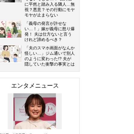
に平然と踏み入る隣人…無
視？悪意？その行動にモヤ
モヤが止まらない
「義母の発言が許せな
い…！」嫁が義母に怒り爆
発！ 夫は仕方ないと言う
けれど諦めるべき？
「夫のスマホ画面がなんか
怪しい…」ジム通いで別人
のように変わった!? 夫が
隠していた衝撃の事実とは
エンタメニュース