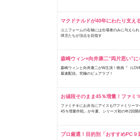
マクドナルドが40年にわたり支え
ユニフォームの右袖には出場者のみに与えられ
球児たちが頂点を目指す
森崎ウィン×向井康二“両片思い”
森崎ウィンと向井康二がW主演！映画『（LOVE S
最速配信。究極のピュアラブ！
お値段そのまま45％増量！ファミ
ファミチキにお弁当にアイスも!?ファミリーマ
45％増量作戦」が今夏、シリーズ初の年2回開
プロ厳選！目的別「おすすめPC９