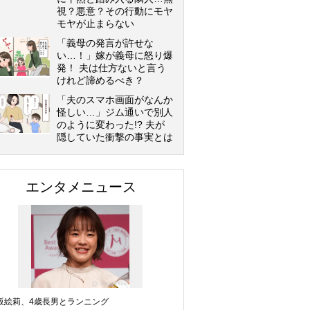
視？悪意？その行動にモヤ
モヤが止まらない
「義母の発言が許せな
い…！」嫁が義母に怒り爆
発！ 夫は仕方ないと言う
けれど諦めるべき？
「夫のスマホ画面がなんか
怪しい…」ジム通いで別人
のように変わった!? 夫が
隠していた衝撃の事実とは
エンタメニュース
坂絵莉、4歳長男とランニング