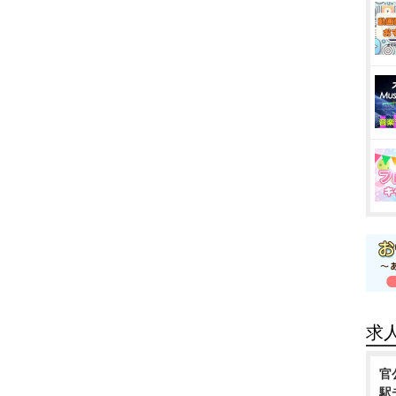
求
官
駅