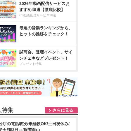
2026年動画配信サービスお
すすめ40選【徹底比較】
CS動画配信サービス20選
毎週の音楽ランキングから、
ヒットの推移をチェック！
試写会、登壇イベント、サイ
ンチェキなどプレゼント！
プレゼント特集
人特集
さらに見る
公庁の電話取次/未経験OK/土日祝休み/
チカ/週3日～/服装自由