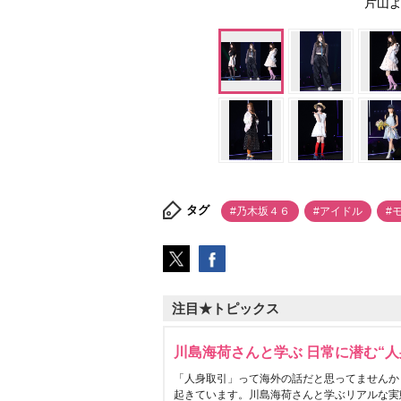
片山よし
タグ
#乃木坂４６
#アイドル
#
注目★トピックス
川島海荷さんと学ぶ 日常に潜む“人
「人身取引」って海外の話だと思ってませんか
起きています。川島海荷さんと学ぶリアルな実