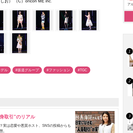
お） （C）oricon ME inc.
アル
モデル
#坂道グループ
#ファッション
#TGC
身取引”のリアル
？実は恋愛や悪質ホスト、SNSの投稿からも
態。