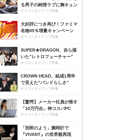
る男子の純情ラブに胸キュン
オリコンタイアップ特集
大好評につき再び！ファミマ
名物45％増量キャンペーン
オリコンタイアップ特集
SUPER★DRAGON、自ら描
いた”レトロフューチャー”
オリコンタイアップ特集
CROWN HEAD、結成1周年
で見えた”バンドらしさ”
オリコンタイアップ特集
【驚愕】メーカー社員が推す
「10万円台」神コスパPC
オリコンタイアップ特集
「別班のよう」腕時計で
『VIVANT』の世界観再現