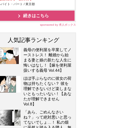
バイト・パート / 東京都
続きはこちら
sponsored by 求人ボックス
人気記事ランキング
義母の便利屋を卒業してノ
ーストレス！ 離婚から始
まる妻と娘の新たな人生に
悔いはなし！【嫁を便利屋
扱いする義母 Vol.44】
ほぼ手ぶらなのに彼女の荷
物は持ちたくない？ 彼を
理解できないけど楽しまな
いともったいない！【あな
たが理解できません
Vol.8】
「あら、ごめんなさい
ね？」って絶対悪いと思っ
てないでしょ…！ 私の畑
に平然と踏み入る隣人…無