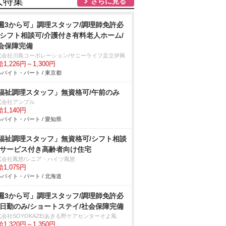
人特集
さらに見る
週3から可」調理スタッフ/調理師免許必
/シフト相談可/介護付き有料老人ホーム/
会保障完備
式会社川島コーポレーション/サニーライフ足立伊興
1,226円～1,300円
バイト・パート / 東京都
福祉調理スタッフ」無資格可/午前のみ
式会社アンプル
1,140円
バイト・パート / 愛知県
福祉調理スタッフ」無資格可/シフト相談
/サービス付き高齢者向け住宅
式会社鳳悠/シニア・ハイツ鳳悠
1,075円
バイト・パート / 北海道
週3から可」調理スタッフ/調理師免許必
/日勤のみ/ショートステイ/社会保障完備
式会社SOYOKAZE/あきる野ケアセンターそよ風
1,320円～1,350円