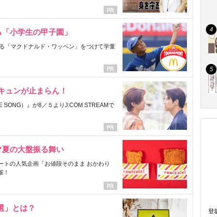
る「小学生の甲子園」
る「マクドナルド・ワッペン」をつけて学童
にキュンが止まらん！
ONG）』が8／５よりJ:COM STREAMで
マ夏の大盤振る舞い
ートの人気企画「お値段そのまま おかわり
催！
選」とは？
登