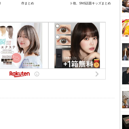
リ
作まとめ
ト他、SNS話題キッズまとめ