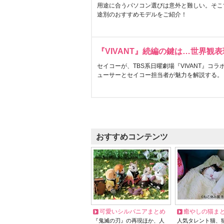
用途に合うパソコン選びは意外と難しい。そこ
途別のおすすめモデルをご紹介！
『VIVANT』続編の鍵は…世界観
セイコーが、TBS系日曜劇場『VIVANT』コ
ューサーとセイコー担当者が魅力を解説する。
おすすめコンテンツ
可愛いシルバニアまとめ
癒やしの猫ま
『鬼滅の刃』の再現ほか、人
人気タレント猫、