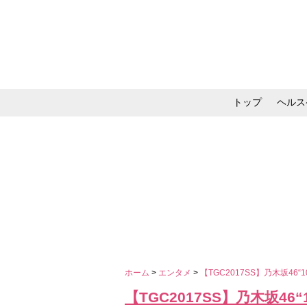
トップ
ヘルス
メイク・コスメ・スキ
ホーム
>
エンタメ
>
【TGC2017SS】乃木坂4
【TGC2017SS】乃木坂4