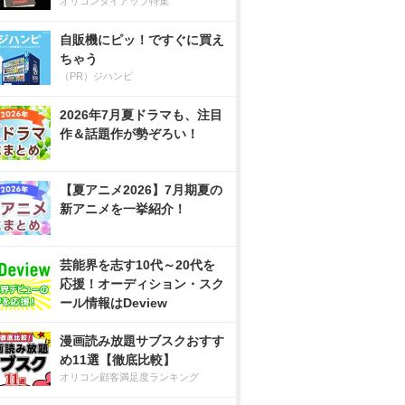
オリコンタイアップ特集
自販機にピッ！ですぐに買え
ちゃう
（PR）ジハンピ
2026年7月夏ドラマも、注目
作＆話題作が勢ぞろい！
【夏アニメ2026】7月期夏の
新アニメを一挙紹介！
芸能界を志す10代～20代を
応援！オーディション・スク
ール情報はDeview
漫画読み放題サブスクおすす
め11選【徹底比較】
オリコン顧客満足度ランキング