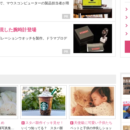
で、マウスコンピューターの製品担当者が用
表現した腕時計登場
ラボレーションウオッチを製作。ドラマプロデ
とめ
スタバ新作イッキ見せ！
天使級に可愛い子供たち
猫写真集…
いくつ知ってる？ スタバ新
ペットと子供の仲良しショッ