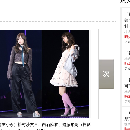
求
「
須
社
株
時給
アル
「
株
時給
アル
「
可
株
時給
アル
「
須
（左から）松村沙友里、白石麻衣、齋藤飛鳥（撮影：
株
時給