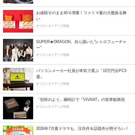
お値段そのまま45％増量！ファミマ夏の大盤振る舞
い
オリコンタイアップ特集
SUPER★DRAGON、自ら描いた”レトロフューチャ
ー”
オリコンタイアップ特集
パソコンメーカー社員が本気で選ぶ「10万円台PC3
選」
オリコンタイアップ特集
「別班のよう」腕時計で『VIVANT』の世界観再現
オリコンタイアップ特集
2026年7月夏ドラマも、注目作＆話題作が勢ぞろい！