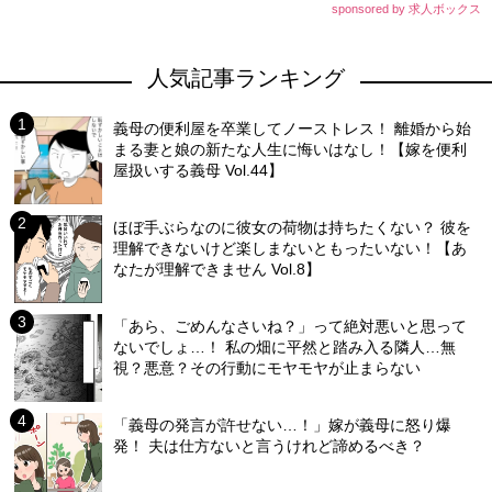
sponsored by 求人ボックス
人気記事ランキング
義母の便利屋を卒業してノーストレス！ 離婚から始
まる妻と娘の新たな人生に悔いはなし！【嫁を便利
屋扱いする義母 Vol.44】
ほぼ手ぶらなのに彼女の荷物は持ちたくない？ 彼を
理解できないけど楽しまないともったいない！【あ
なたが理解できません Vol.8】
「あら、ごめんなさいね？」って絶対悪いと思って
ないでしょ…！ 私の畑に平然と踏み入る隣人…無
視？悪意？その行動にモヤモヤが止まらない
「義母の発言が許せない…！」嫁が義母に怒り爆
発！ 夫は仕方ないと言うけれど諦めるべき？