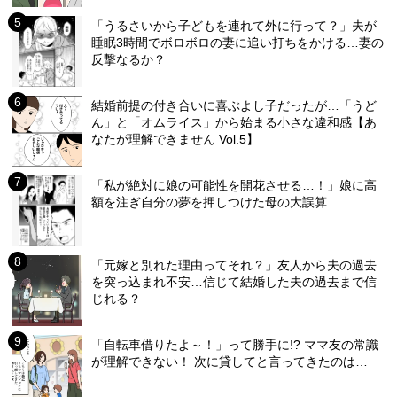
「うるさいから子どもを連れて外に行って？」夫が
睡眠3時間でボロボロの妻に追い打ちをかける…妻の
反撃なるか？
結婚前提の付き合いに喜ぶよし子だったが…「うど
ん」と「オムライス」から始まる小さな違和感【あ
なたが理解できません Vol.5】
「私が絶対に娘の可能性を開花させる…！」娘に高
額を注ぎ自分の夢を押しつけた母の大誤算
「元嫁と別れた理由ってそれ？」友人から夫の過去
を突っ込まれ不安…信じて結婚した夫の過去まで信
じれる？
「自転車借りたよ～！」って勝手に!? ママ友の常識
が理解できない！ 次に貸してと言ってきたのは…