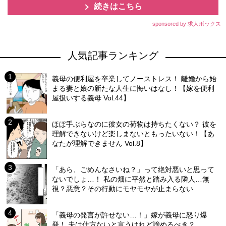
続きはこちら
sponsored by 求人ボックス
人気記事ランキング
義母の便利屋を卒業してノーストレス！ 離婚から始
まる妻と娘の新たな人生に悔いはなし！【嫁を便利
屋扱いする義母 Vol.44】
ほぼ手ぶらなのに彼女の荷物は持ちたくない？ 彼を
理解できないけど楽しまないともったいない！【あ
なたが理解できません Vol.8】
「あら、ごめんなさいね？」って絶対悪いと思って
ないでしょ…！ 私の畑に平然と踏み入る隣人…無
視？悪意？その行動にモヤモヤが止まらない
「義母の発言が許せない…！」嫁が義母に怒り爆
発！ 夫は仕方ないと言うけれど諦めるべき？