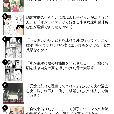
結婚前提の付き合いに喜ぶよし子だったが…「うど
ん」と「オムライス」から始まる小さな違和感【あ
なたが理解できません Vol.5】
「うるさいから子どもを連れて外に行って？」夫が
睡眠3時間でボロボロの妻に追い打ちをかける…妻の
反撃なるか？
「私が絶対に娘の可能性を開花させる…！」娘に高
額を注ぎ自分の夢を押しつけた母の大誤算
「元嫁と別れた理由ってそれ？」友人から夫の過去
を突っ込まれ不安…信じて結婚した夫の過去まで信
じれる？
「自転車借りたよ～！」って勝手に!? ママ友の常識
が理解できない！ 次に貸してと言ってきたのは…