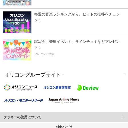
毎週の音楽ランキングから、ヒットの推移をチェッ
ク！
試写会、登壇イベント、サインチェキなどプレゼン
ト！
プレゼント特集
オリコングループサイト
クッキーの使用について
このサイトでは Cookie を使用して、ユーザーに合わせたコンテンツや広告の
elthaとは