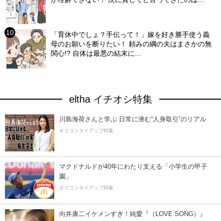
「育休中でしょ？手伝って！」嫁を好き勝手使う義
母のお願いを断りたい！ 頼みの綱の夫はまさかの無
関心!? 自体は最悪の結末に…
eltha イチオシ特集
川島海荷さんと学ぶ 日常に潜む“人身取引”のリアル
オリコンタイアップ特集
マクドナルドが40年にわたり支える「小学生の甲子
園」
オリコンタイアップ特集
向井康二イケメンすぎ！純愛『（LOVE SONG）』