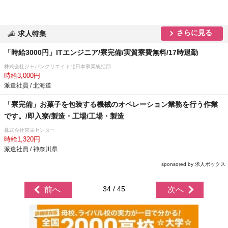
さらに見る
求人特集
「時給3000円」ITエンジニア/寮完備/実質寮費無料/17時退勤
株式会社ジャパンクリエイト北日本事業統括部
時給3,000円
派遣社員 / 北海道
「寮完備」お菓子を包装する機械のオペレーション業務を行う作業
です。/即入寮/製造・工場/工場・製造
株式会社京栄センター
時給1,320円
派遣社員 / 神奈川県
sponsored by 求人ボックス
34 / 45
前へ
次へ