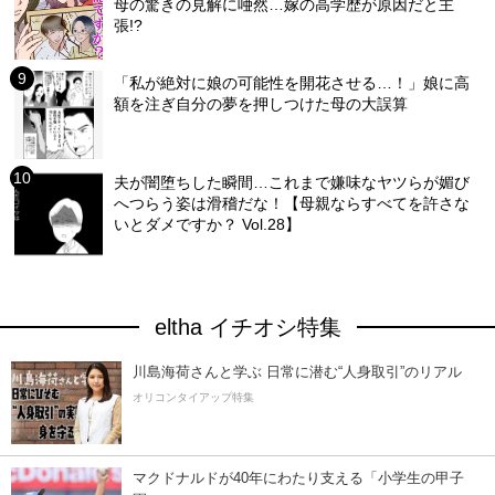
母の驚きの見解に唖然…嫁の高学歴が原因だと主
張!?
「私が絶対に娘の可能性を開花させる…！」娘に高
額を注ぎ自分の夢を押しつけた母の大誤算
夫が闇堕ちした瞬間…これまで嫌味なヤツらが媚び
へつらう姿は滑稽だな！【母親ならすべてを許さな
いとダメですか？ Vol.28】
eltha イチオシ特集
川島海荷さんと学ぶ 日常に潜む“人身取引”のリアル
オリコンタイアップ特集
マクドナルドが40年にわたり支える「小学生の甲子