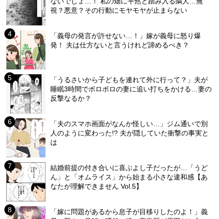
ないでしょ…！ 私の畑に平然と踏み入る隣人…無
視？悪意？その行動にモヤモヤが止まらない
「義母の発言が許せない…！」嫁が義母に怒り爆
発！ 夫は仕方ないと言うけれど諦めるべき？
「うるさいから子どもを連れて外に行って？」夫が
睡眠3時間でボロボロの妻に追い打ちをかける…妻の
反撃なるか？
「夫のスマホ画面がなんか怪しい…」ジム通いで別
人のように変わった!? 夫が隠していた衝撃の事実と
は
結婚前提の付き合いに喜ぶよし子だったが…「うど
ん」と「オムライス」から始まる小さな違和感【あ
なたが理解できません Vol.5】
「嫁に問題があるから息子が目移りしたのよ！」義