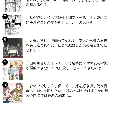
反撃なるか？
「私が絶対に娘の可能性を開花させる…！」娘に高
額を注ぎ自分の夢を押しつけた母の大誤算
「元嫁と別れた理由ってそれ？」友人から夫の過去
を突っ込まれ不安…信じて結婚した夫の過去まで信
じれる？
「自転車借りたよ～！」って勝手に!? ママ友の常識
が理解できない！ 次に貸してと言ってきたのは…
「育休中でしょ？手伝って！」嫁を好き勝手使う義
母のお願いを断りたい！ 頼みの綱の夫はまさかの無
関心!? 自体は最悪の結末に…