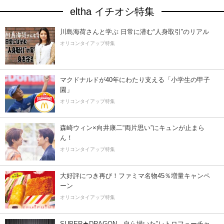
eltha イチオシ特集
川島海荷さんと学ぶ 日常に潜む“人身取引”のリアル
オリコンタイアップ特集
マクドナルドが40年にわたり支える「小学生の甲子
園」
オリコンタイアップ特集
森崎ウィン×向井康二“両片思い”にキュンが止まら
ん！
オリコンタイアップ特集
大好評につき再び！ファミマ名物45％増量キャンペ
ーン
オリコンタイアップ特集
SUPER★DRAGON、自ら描いた”レトロフューチャ