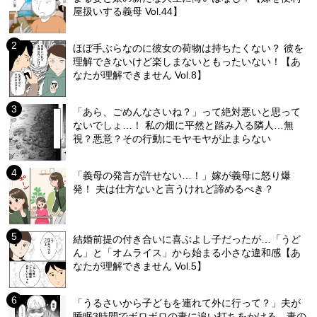
屋扱いする義母 Vol.44】
ほぼ手ぶらなのに彼女の荷物は持ちたくない？ 彼を
理解できないけど楽しまないともったいない！【あ
なたが理解できません Vol.8】
「あら、ごめんなさいね？」って絶対悪いと思って
ないでしょ…！ 私の畑に平然と踏み入る隣人…無
視？悪意？その行動にモヤモヤが止まらない
「義母の発言が許せない…！」嫁が義母に怒り爆
発！ 夫は仕方ないと言うけれど諦めるべき？
結婚前提の付き合いに喜ぶよし子だったが…「うど
ん」と「オムライス」から始まる小さな違和感【あ
なたが理解できません Vol.5】
「うるさいから子どもを連れて外に行って？」夫が
睡眠3時間でボロボロの妻に追い打ちをかける…妻の