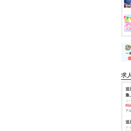
求
送
集
ユ
時給
アル
送
デ