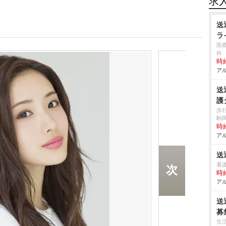
求
送
ラ
医
科
時給
アル
送
護
歩
駒
時給
アル
送
看
時給
アル
送
募
生活