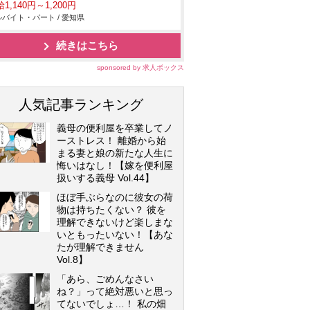
1,140円～1,200円
バイト・パート / 愛知県
続きはこちら
sponsored by 求人ボックス
人気記事ランキング
義母の便利屋を卒業してノ
ーストレス！ 離婚から始
まる妻と娘の新たな人生に
悔いはなし！【嫁を便利屋
扱いする義母 Vol.44】
ほぼ手ぶらなのに彼女の荷
物は持ちたくない？ 彼を
理解できないけど楽しまな
いともったいない！【あな
たが理解できません
Vol.8】
「あら、ごめんなさい
ね？」って絶対悪いと思っ
てないでしょ…！ 私の畑