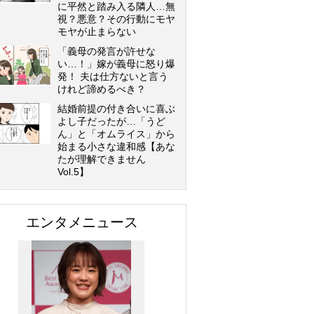
に平然と踏み入る隣人…無
視？悪意？その行動にモヤ
モヤが止まらない
「義母の発言が許せな
い…！」嫁が義母に怒り爆
発！ 夫は仕方ないと言う
けれど諦めるべき？
結婚前提の付き合いに喜ぶ
よし子だったが…「うど
ん」と「オムライス」から
始まる小さな違和感【あな
たが理解できません
Vol.5】
エンタメニュース