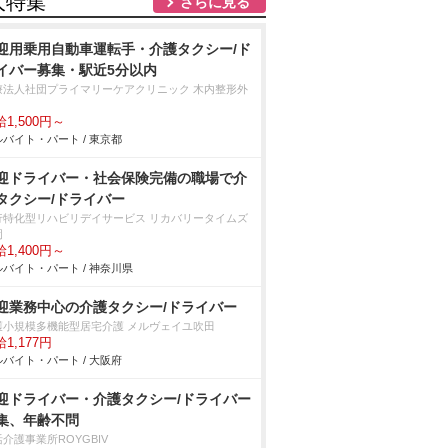
人特集
さらに見る
迎用乗用自動車運転手・介護タクシー/ド
イバー募集・駅近5分以内
療法人社団プライマリーケアクリニック 木内整形外
1,500円～
バイト・パート / 東京都
迎ドライバー・社会保険完備の職場で介
タクシー/ドライバー
行特化型リハビリデイサービス リカバリータイムズ
岡
1,400円～
バイト・パート / 神奈川県
迎業務中心の介護タクシー/ドライバー
護小規模多機能型居宅介護 メルヴェイユ吹田
1,177円
バイト・パート / 大阪府
迎ドライバー・介護タクシー/ドライバー
集、年齢不問
介護事業所ROYGBIV