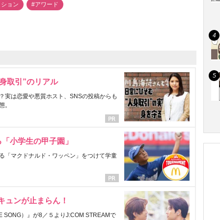
ッション
#アワード
身取引”のリアル
？実は恋愛や悪質ホスト、SNSの投稿からも
態。
る「小学生の甲子園」
る「マクドナルド・ワッペン」をつけて学童
にキュンが止まらん！
ONG）』が8／５よりJ:COM STREAMで