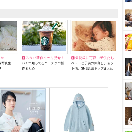
とめ
スタバ新作イッキ見せ！
天使級に可愛い子供たち
猫写真集…
いくつ知ってる？ スタバ新
ペットと子供の仲良しショッ
リ
作まとめ
ト他、SNS話題キッズまとめ