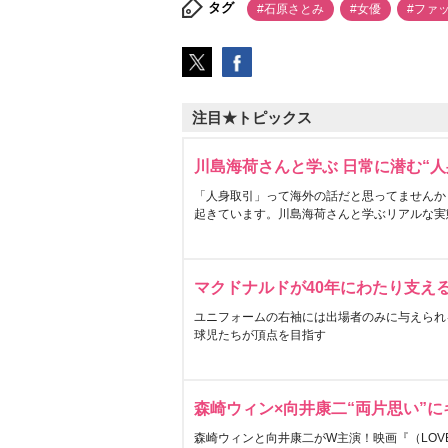
タグ
#石原さとみ
#女優
#ファ
注目★トピックス
川島海荷さんと学ぶ 日常に潜む“人
「人身取引」って海外の話だと思ってませんか
起きています。川島海荷さんと学ぶリアルな実
マクドナルドが40年にわたり支え
ユニフォームの右袖には出場者のみに与えられ
球児たちが頂点を目指す
森崎ウィン×向井康二“両片思い”
森崎ウィンと向井康二がW主演！映画『（LOVE S