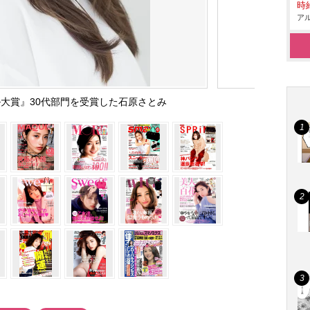
時給
アル
ル大賞』30代部門を受賞した石原さとみ