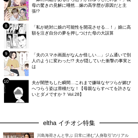
母の驚きの見解に唖然…嫁の高学歴が原因だと主
張!?
「私が絶対に娘の可能性を開花させる…！」娘に高
額を注ぎ自分の夢を押しつけた母の大誤算
「夫のスマホ画面がなんか怪しい…」ジム通いで別
人のように変わった!? 夫が隠していた衝撃の事実と
は
夫が闇堕ちした瞬間…これまで嫌味なヤツらが媚び
へつらう姿は滑稽だな！【母親ならすべてを許さな
いとダメですか？ Vol.28】
eltha イチオシ特集
川島海荷さんと学ぶ 日常に潜む“人身取引”のリアル