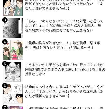
理解できないけど楽しまないともったいない！【あ
なたが理解できません Vol.8】
「あら、ごめんなさいね？」って絶対悪いと思って
ないでしょ…！ 私の畑に平然と踏み入る隣人…無
視？悪意？その行動にモヤモヤが止まらない
「義母の発言が許せない…！」嫁が義母に怒り爆
発！ 夫は仕方ないと言うけれど諦めるべき？
「うるさいから子どもを連れて外に行って？」夫が
睡眠3時間でボロボロの妻に追い打ちをかける…妻の
反撃なるか？
結婚前提の付き合いに喜ぶよし子だったが…「うど
ん」と「オムライス」から始まる小さな違和感【あ
なたが理解できません Vol.5】
「嫁に問題があるから息子が目移りしたのよ！」義