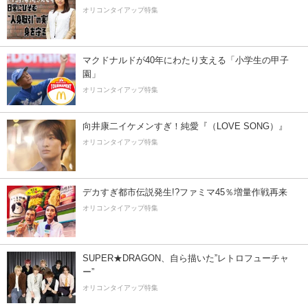
オリコンタイアップ特集
マクドナルドが40年にわたり支える「小学生の甲子
園」
オリコンタイアップ特集
向井康二イケメンすぎ！純愛『（LOVE SONG）』
オリコンタイアップ特集
デカすぎ都市伝説発生!?ファミマ45％増量作戦再来
オリコンタイアップ特集
SUPER★DRAGON、自ら描いた”レトロフューチャ
ー”
オリコンタイアップ特集