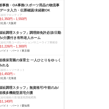
般事務・OA事務/スポーツ用品の物流事
/データ入力・伝票確認/未経験OK
式会社フロンティア
1,350円～1,550円
社員 / 大阪府
福祉調理スタッフ」調理師免許必須/日勤
み/介護付き有料老人ホーム
式会社川島コーポレーション/サニーライフ東糀谷
1,226円～1,300円
バイト・パート / 東京都
規模保育園の保育士 一人ひとりをゆっく
みれる
式会社ニッソーネット
1,450円～
社員 / 北海道
福祉調理スタッフ」無資格可/午前のみ/
規模多機能型居宅介護
式会社福祉の里/遊楽苑西枇杷島
1,140円
バイト・パート / 愛知県