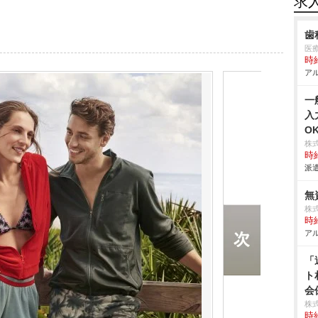
求
歯
医
時給
アル
一
入
O
株
時給
派遣
無
株
時給
アル
「
ト
会
株
時給