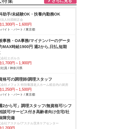
人特集
さらに見る
科助手/未経験OK・扶養内勤務OK
療法人社団樹正会
1,300円～1,600円
バイト・パート / 東京都
般事務・OA事務/マイナンバーのデータ
力MAX時給1900円 週2から,日払,短期
K
式会社エボルカ
1,700円～1,900円
社員 / 神奈川県
資格可の調理師/調理スタッフ
式会社メフォス 特別養護老人ホーム糀谷内の厨房
1,250円～1,500円
バイト・パート / 東京都
週2から可」調理スタッフ/無資格可/シフ
相談可/サービス付き高齢者向け住宅/社
保障完備
式会社アスナル/アスナル茨木ケアセンター
1,200円