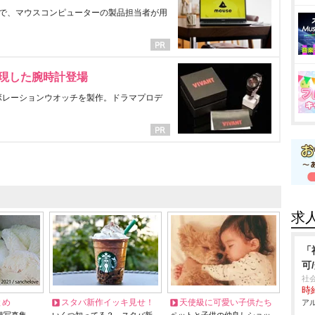
で、マウスコンピューターの製品担当者が用
表現した腕時計登場
ラボレーションウオッチを製作。ドラマプロデ
求
「
可
社
時給
とめ
スタバ新作イッキ見せ！
天使級に可愛い子供たち
アル