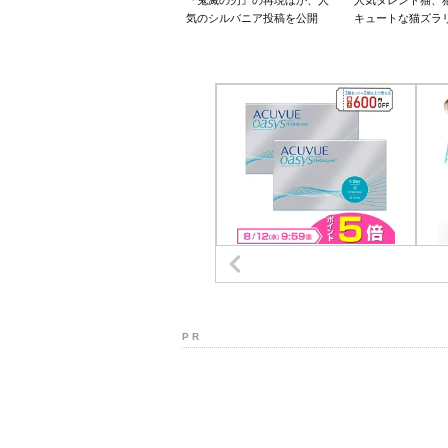
『鬼滅の刃』の再現ほか、人
人気タレント猫、
気のシルバニア投稿を公開
キュートな猫ズラ
P R