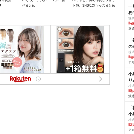
猫写真集…
いくつ知ってる？ スタバ新
ペットと子供の仲良しショッ
リ
作まとめ
ト他、SNS話題キッズまとめ
一
務
株
時給
派遣
「
の
株
時給
アル
小
り
株
時給
派遣
「
小
株
時給
アル