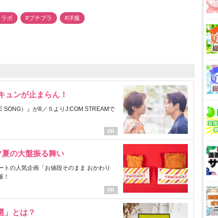
コラボ
#プチプラ
#洋服
にキュンが止まらん！
ONG）』が8／５よりJ:COM STREAMで
マ夏の大盤振る舞い
ートの人気企画「お値段そのまま おかわり
催！
選」とは？