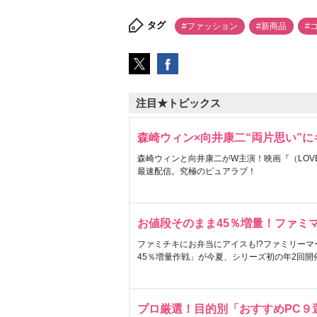
タグ
#ファッション
#新商品
#
注目★トピックス
森崎ウィン×向井康二“両片思い”
森崎ウィンと向井康二がW主演！映画『（LOVE S
最速配信。究極のピュアラブ！
お値段そのまま45％増量！ファミ
ファミチキにお弁当にアイスも!?ファミリーマ
45％増量作戦」が今夏、シリーズ初の年2回開
プロ厳選！目的別「おすすめPC９