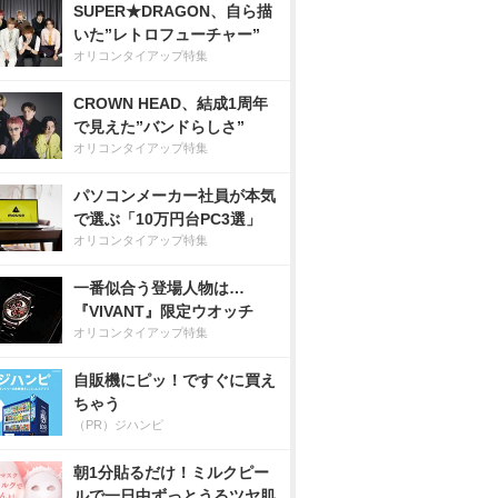
SUPER★DRAGON、自ら描
いた”レトロフューチャー”
オリコンタイアップ特集
CROWN HEAD、結成1周年
で見えた”バンドらしさ”
オリコンタイアップ特集
パソコンメーカー社員が本気
で選ぶ「10万円台PC3選」
オリコンタイアップ特集
一番似合う登場人物は…
『VIVANT』限定ウオッチ
オリコンタイアップ特集
自販機にピッ！ですぐに買え
ちゃう
（PR）ジハンピ
朝1分貼るだけ！ミルクピー
ルで一日中ずっとうるツヤ肌