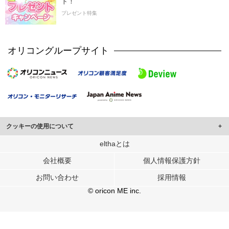
ト！
プレゼント特集
オリコングループサイト
クッキーの使用について
このサイトでは Cookie を使用して、ユーザーに合わせたコンテンツや広告の
elthaとは
表示、ソーシャル メディア機能の提供、広告の表示回数やクリック数の測定を
会社概要
個人情報保護方針
行っています。
また、ユーザーによるサイトの利用状況についても情報を収集し、ソーシャル
お問い合わせ
採用情報
メディアや広告配信、データ解析の各パートナーに提供しています。
各パートナーは、この情報とユーザーが各パートナーに提供した他の情報や、
© oricon ME inc.
ユーザーが各パートナーのサービスを使用したときに収集した他の情報を組み
合わせて使用することがあります。