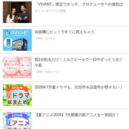
『VIVANT』限定ウオッチ、プロデューサーの感想は
オリコンタイアップ特集
自販機にピッ！ですぐに買えちゃう
（PR）ジハンピ
朝1分貼るだけ！ミルクピールで一日中ずっとうるツ
ヤ肌
（PR）サボリーノ
2026年7月夏ドラマも、注目作＆話題作が勢ぞろい！
【夏アニメ2026】7月期夏の新アニメを一挙紹介！