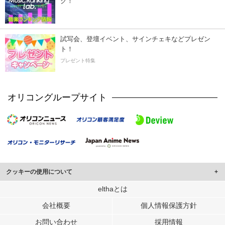
ク！
試写会、登壇イベント、サインチェキなどプレゼン
ト！
プレゼント特集
オリコングループサイト
クッキーの使用について
このサイトでは Cookie を使用して、ユーザーに合わせたコンテンツや広告の
elthaとは
表示、ソーシャル メディア機能の提供、広告の表示回数やクリック数の測定を
会社概要
個人情報保護方針
行っています。
また、ユーザーによるサイトの利用状況についても情報を収集し、ソーシャル
お問い合わせ
採用情報
メディアや広告配信、データ解析の各パートナーに提供しています。