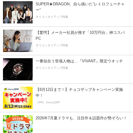
SUPER★DRAGON、自ら描いた”レトロフューチャ
ー”
オリコンタイアップ特集
【驚愕】メーカー社員が推す「10万円台」神コスパ
PC
オリコンタイアップ特集
一番似合う登場人物は…『VIVANT』限定ウオッチ
オリコンタイアップ特集
【8月12日まで！】チョコザップキャンペーン実施
中！
（PR）chocoZAP
2026年7月夏ドラマも、注目作＆話題作が勢ぞろい！