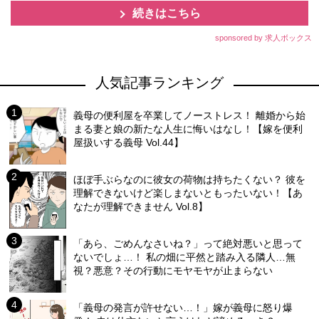
続きはこちら
sponsored by 求人ボックス
人気記事ランキング
義母の便利屋を卒業してノーストレス！ 離婚から始
まる妻と娘の新たな人生に悔いはなし！【嫁を便利
屋扱いする義母 Vol.44】
ほぼ手ぶらなのに彼女の荷物は持ちたくない？ 彼を
理解できないけど楽しまないともったいない！【あ
なたが理解できません Vol.8】
「あら、ごめんなさいね？」って絶対悪いと思って
ないでしょ…！ 私の畑に平然と踏み入る隣人…無
視？悪意？その行動にモヤモヤが止まらない
「義母の発言が許せない…！」嫁が義母に怒り爆