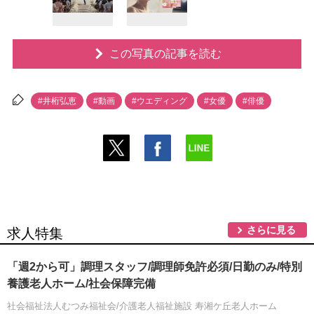
この写真の記事を読む
#井桁弘恵
#動画
#ウエディング
#女優
#俳優
さらに見る
求人特集
「週2から可」調理スタッフ/調理師免許必須/日勤のみ/特別
養護老人ホーム/社会保障完備
社会福祉法人むつみ福祉会/介護老人福祉施設 寿湘ケ丘老人ホーム