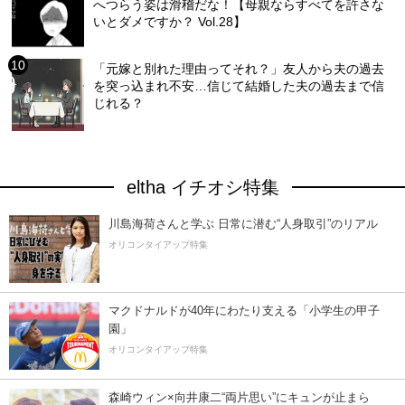
へつらう姿は滑稽だな！【母親ならすべてを許さな
いとダメですか？ Vol.28】
「元嫁と別れた理由ってそれ？」友人から夫の過去
を突っ込まれ不安…信じて結婚した夫の過去まで信
じれる？
eltha イチオシ特集
川島海荷さんと学ぶ 日常に潜む“人身取引”のリアル
オリコンタイアップ特集
マクドナルドが40年にわたり支える「小学生の甲子
園」
オリコンタイアップ特集
森崎ウィン×向井康二“両片思い”にキュンが止まら