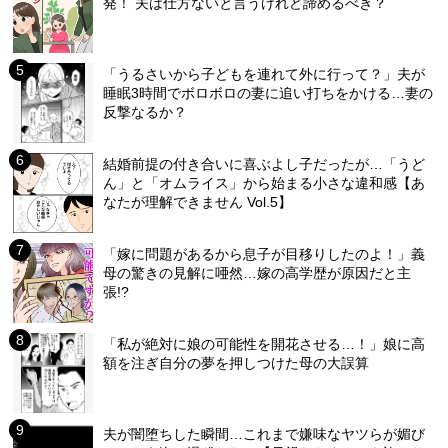
発！ 夫は仕方ないと言うけれど諦めるべき？
「うるさいから子どもを連れて外に行って？」夫が
睡眠3時間でボロボロの妻に追い打ちをかける…妻の
反撃なるか？
結婚前提の付き合いに喜ぶよし子だったが…「うど
ん」と「オムライス」から始まる小さな違和感【あ
なたが理解できません Vol.5】
「嫁に問題があるから息子が目移りしたのよ！」義
母の驚きの見解に唖然…嫁の高学歴が原因だと主
張!?
「私が絶対に娘の可能性を開花させる…！」娘に高
額を注ぎ自分の夢を押しつけた母の大誤算
夫が闇堕ちした瞬間…これまで嫌味なヤツらが媚び