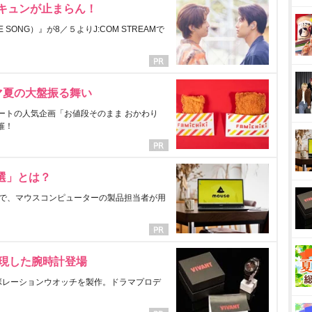
にキュンが止まらん！
ONG）』が8／５よりJ:COM STREAMで
マ夏の大盤振る舞い
ートの人気企画「お値段そのまま おかわり
催！
選」とは？
で、マウスコンピューターの製品担当者が用
表現した腕時計登場
ラボレーションウオッチを製作。ドラマプロデ