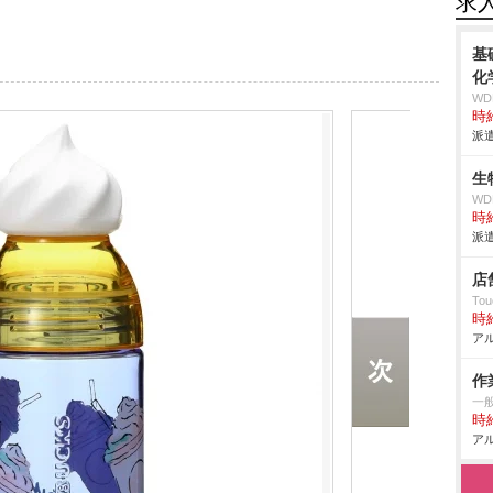
求
基
化
W
時給
派遣
生
W
時給
派遣
店
Tou
時給
アル
作
一般
時給
アル