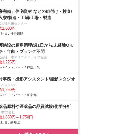
寮完備」住宅資材 などの組付け・検査/
入寮/製造・工場/工場・製造
式会社京栄センター
1,600円
社員 / 神奈川県
護施設の厨房調理/週1日から/未経験OK/
格・年齢・ブランク不問
式会社日本アメニティライフ協会
1,225円
バイト・パート / 神奈川県
付事務・撮影アシスタント/撮影スタジオ
キオスタジオ
1,250円
バイト・パート / 東京都
薬品原料や医薬品の品質試験/化学分析
DB株式会社
1,650円～1,750円
社員 / 愛知県