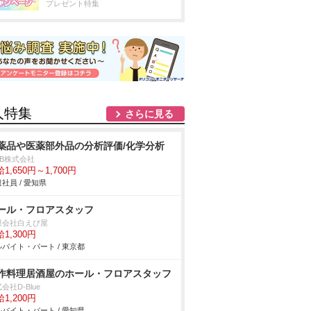
プレゼント特集
人特集
さらに見る
薬品や医薬部外品の分析評価/化学分析
DB株式会社
1,650円～1,700円
社員 / 愛知県
ール・フロアスタッフ
限会社白えび屋
1,300円
バイト・パート / 東京都
作料理居酒屋のホール・フロアスタッフ
会社D-Blue
1,200円
バイト・パート / 愛知県