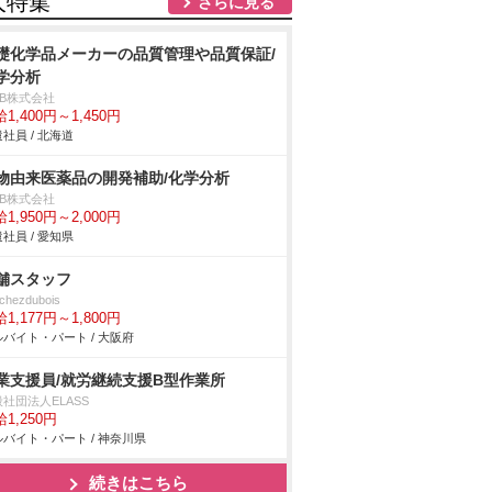
人特集
さらに見る
礎化学品メーカーの品質管理や品質保証/
学分析
DB株式会社
1,400円～1,450円
社員 / 北海道
物由来医薬品の開発補助/化学分析
DB株式会社
1,950円～2,000円
社員 / 愛知県
舗スタッフ
chezdubois
1,177円～1,800円
バイト・パート / 大阪府
業支援員/就労継続支援B型作業所
社団法人ELASS
1,250円
バイト・パート / 神奈川県
続きはこちら