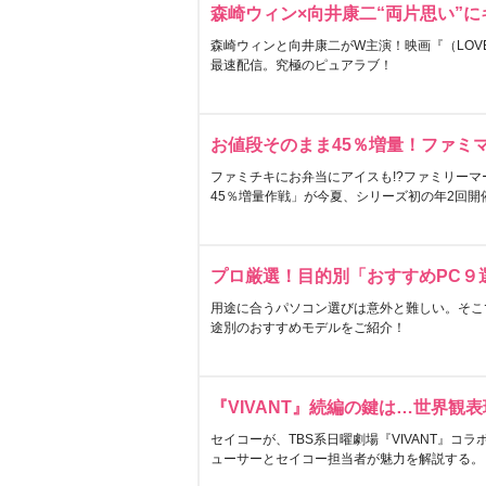
森崎ウィン×向井康二“両片思い”
森崎ウィンと向井康二がW主演！映画『（LOVE S
最速配信。究極のピュアラブ！
お値段そのまま45％増量！ファミ
ファミチキにお弁当にアイスも!?ファミリーマ
45％増量作戦」が今夏、シリーズ初の年2回開
プロ厳選！目的別「おすすめPC９
用途に合うパソコン選びは意外と難しい。そこ
途別のおすすめモデルをご紹介！
『VIVANT』続編の鍵は…世界観
セイコーが、TBS系日曜劇場『VIVANT』コ
ューサーとセイコー担当者が魅力を解説する。