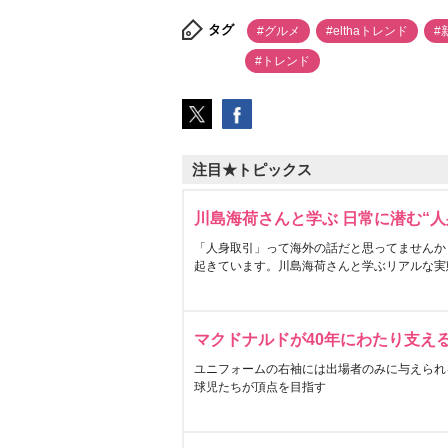
タグ
#グルメ
#elthaトレンド
#
#トレンド
注目★トピックス
川島海荷さんと学ぶ 日常に潜む“人
「人身取引」って海外の話だと思ってませんか
起きています。川島海荷さんと学ぶリアルな実
マクドナルドが40年にわたり支え
ユニフォームの右袖には出場者のみに与えられ
球児たちが頂点を目指す