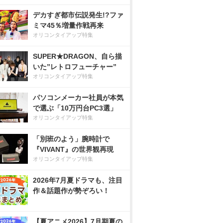
デカすぎ都市伝説発生!?ファ
ミマ45％増量作戦再来
オリコンタイアップ特集
SUPER★DRAGON、自ら描
いた”レトロフューチャー”
オリコンタイアップ特集
パソコンメーカー社員が本気
で選ぶ「10万円台PC3選」
オリコンタイアップ特集
「別班のよう」腕時計で
『VIVANT』の世界観再現
オリコンタイアップ特集
2026年7月夏ドラマも、注目
作＆話題作が勢ぞろい！
【夏アニメ2026】7月期夏の