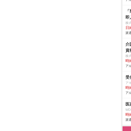
「
即
株
日給
派遣
介
資
株
時給
アル
受
ア
時給
アル
医
W
時給
派遣