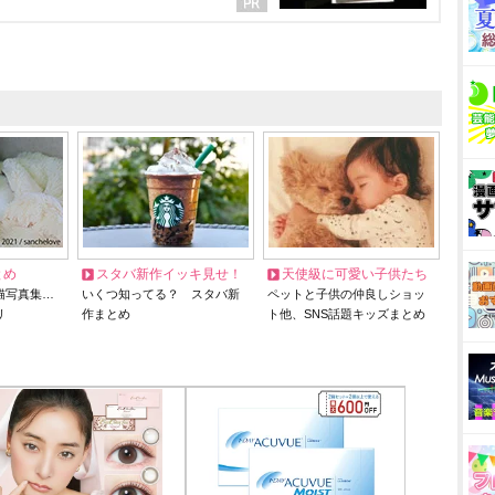
とめ
スタバ新作イッキ見せ！
天使級に可愛い子供たち
猫写真集…
いくつ知ってる？ スタバ新
ペットと子供の仲良しショッ
リ
作まとめ
ト他、SNS話題キッズまとめ