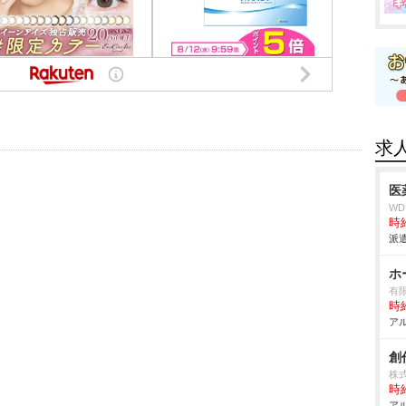
求
医
W
時給
派遣
ホ
有
時給
アル
創
株式
時給
アル