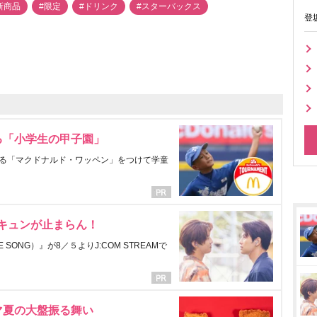
新商品
#限定
#ドリンク
#スターバックス
登
る「小学生の甲子園」
る「マクドナルド・ワッペン」をつけて学童
にキュンが止まらん！
ONG）』が8／５よりJ:COM STREAMで
マ夏の大盤振る舞い