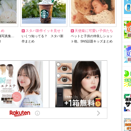
とめ
スタバ新作イッキ見せ！
天使級に可愛い子供たち
猫写真集…
いくつ知ってる？ スタバ新
ペットと子供の仲良しショッ
リ
作まとめ
ト他、SNS話題キッズまとめ