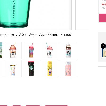
社
年収
正社
コールドカップタンブラーブルー473ml』￥1800