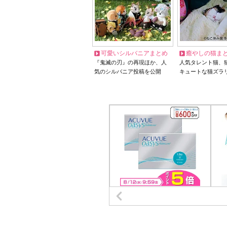
可愛いシルバニアまとめ
癒やしの猫ま
『鬼滅の刃』の再現ほか、人
人気タレント猫、
気のシルバニア投稿を公開
キュートな猫ズラ