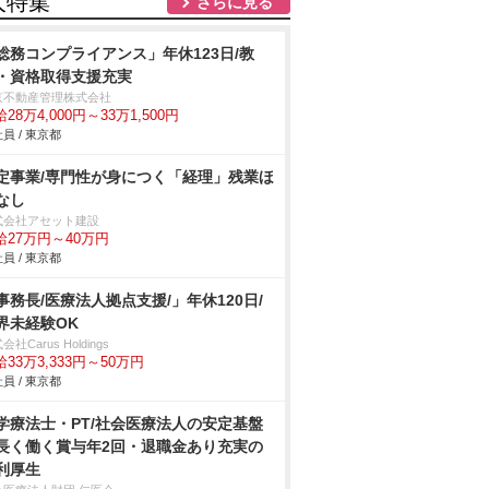
人特集
さらに見る
総務コンプライアンス」年休123日/教
・資格取得支援充実
京不動産管理株式会社
28万4,000円～33万1,500円
員 / 東京都
定事業/専門性が身につく「経理」残業ほ
なし
式会社アセット建設
給27万円～40万円
員 / 東京都
事務長/医療法人拠点支援/」年休120日/
界未経験OK
会社Carus Holdings
33万3,333円～50万円
員 / 東京都
学療法士・PT/社会医療法人の安定基盤
長く働く賞与年2回・退職金あり充実の
利厚生