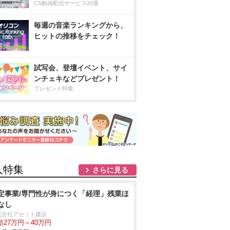
CS動画配信サービス20選
毎週の音楽ランキングから、
ヒットの推移をチェック！
試写会、登壇イベント、サイ
ンチェキなどプレゼント！
プレゼント特集
人特集
さらに見る
定事業/専門性が身につく「経理」残業ほ
なし
式会社アセット建設
給27万円～40万円