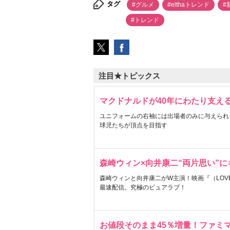
タグ
#グルメ
#elthaトレンド
#
#トレンド
注目★トピックス
マクドナルドが40年にわたり支え
ユニフォームの右袖には出場者のみに与えられ
球児たちが頂点を目指す
森崎ウィン×向井康二“両片思い”
森崎ウィンと向井康二がW主演！映画『（LOVE S
最速配信。究極のピュアラブ！
お値段そのまま45％増量！ファミ