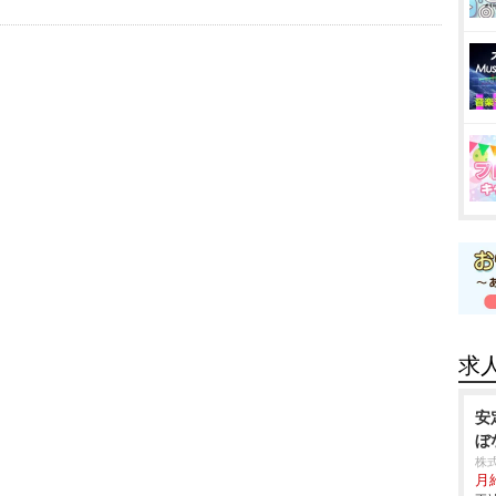
求
安
ぼ
株
月