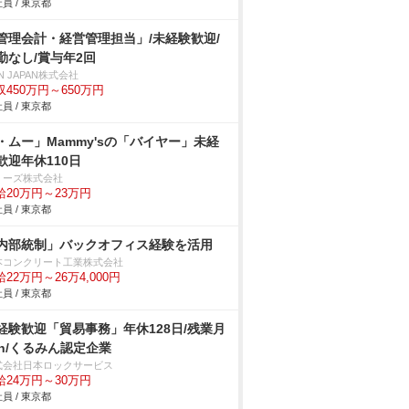
員 / 東京都
管理会計・経営管理担当」/未経験歓迎/
勤なし/賞与年2回
N JAPAN株式会社
収450万円～650万円
員 / 東京都
・ムー」Mammy'sの「バイヤー」未経
歓迎年休110日
ミーズ株式会社
給20万円～23万円
員 / 東京都
内部統制」バックオフィス経験を活用
本コンクリート工業株式会社
22万円～26万4,000円
員 / 東京都
経験歓迎「貿易事務」年休128日/残業月
0h/くるみん認定企業
式会社日本ロックサービス
給24万円～30万円
員 / 東京都