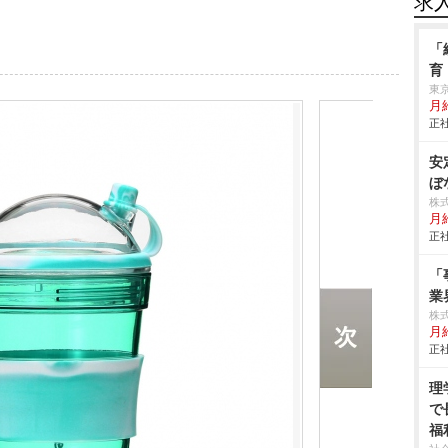
求
「
育
東
月給
正社
安
ぼ
株
月
正社
「
業
株式
月給
正社
理
で
福