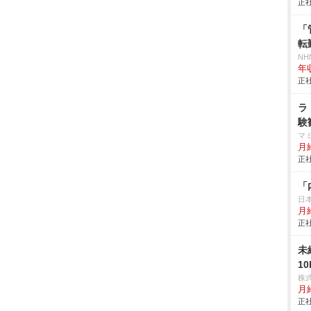
正社
「
転
NH
年
正社
ラ
験
マ
月
正社
「
日
月給
正社
未
1
株
月
正社