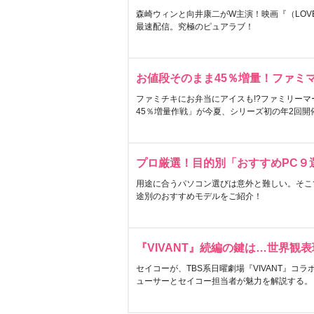
森崎ウィンと向井康二がW主演！映画『（LOVE S
最速配信。究極のピュアラブ！
お値段そのまま45％増量！ファミ
ファミチキにお弁当にアイスも!?ファミリーマ
45％増量作戦」が今夏、シリーズ初の年2回開
プロ厳選！目的別「おすすめPC９
用途に合うパソコン選びは意外と難しい。そこ
途別のおすすめモデルをご紹介！
『VIVANT』続編の鍵は…世界観
セイコーが、TBS系日曜劇場『VIVANT』コ
ューサーとセイコー担当者が魅力を解説する。