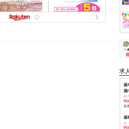
求
歯
備
株
時給
派遣
歯
あ
時給