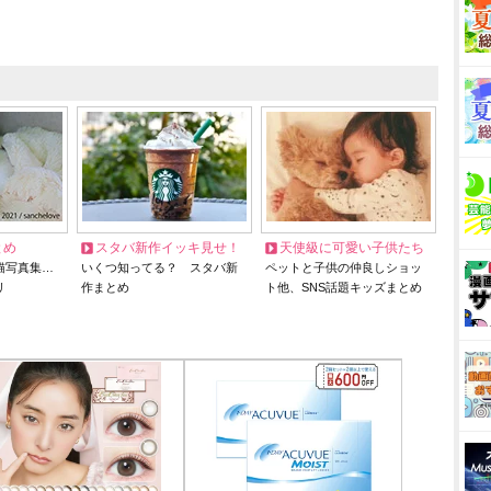
とめ
スタバ新作イッキ見せ！
天使級に可愛い子供たち
猫写真集…
いくつ知ってる？ スタバ新
ペットと子供の仲良しショッ
リ
作まとめ
ト他、SNS話題キッズまとめ