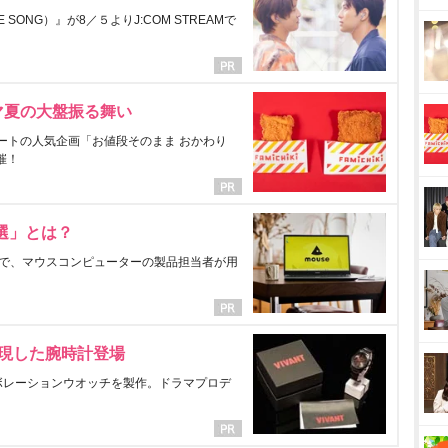
ONG）』が8／５よりJ:COM STREAMで
マ夏の大盤振る舞い
ートの人気企画「お値段そのまま おかわり
催！
選」とは？
で、マウスコンピューターの製品担当者が用
表現した腕時計登場
ラボレーションウオッチを製作。ドラマプロデ