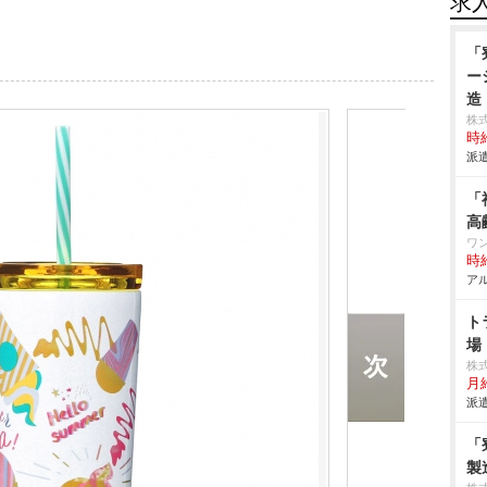
求
「
ー
造
株
時給
派遣
「
高
ワ
時給
アル
ト
場
株
月
派遣
「
製