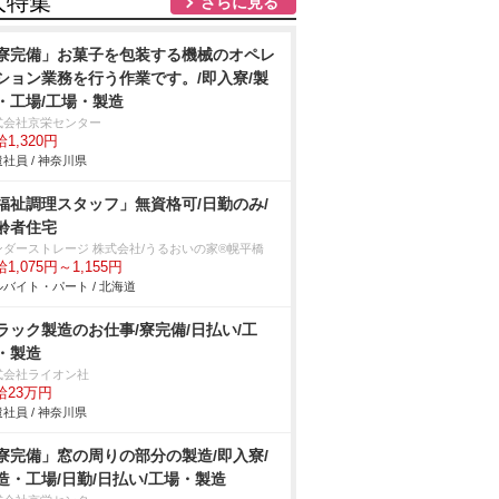
人特集
さらに見る
寮完備」お菓子を包装する機械のオペレ
ション業務を行う作業です。/即入寮/製
・工場/工場・製造
式会社京栄センター
1,320円
社員 / 神奈川県
福祉調理スタッフ」無資格可/日勤のみ/
齢者住宅
ンダーストレージ 株式会社/うるおいの家®幌平橋
1,075円～1,155円
バイト・パート / 北海道
ラック製造のお仕事/寮完備/日払い/工
・製造
式会社ライオン社
給23万円
社員 / 神奈川県
寮完備」窓の周りの部分の製造/即入寮/
造・工場/日勤/日払い/工場・製造