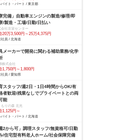
バイト・パート / 東京都
寮完備」自動車エンジンの製造/修理/即
寮/製造・工場/日勤/日払い
式会社京栄センター
20万3,500円～25万4,375円
社員 / 北海道
具メーカーで開発に関わる補助業務/化学
析
DB株式会社
1,750円～1,800円
社員 / 愛知県
育スタッフ/週2日・1日4時間からOK/有
格者歓迎/残業なしでプライベートとの両
可能
くもりの森 北光
1,125円～
バイト・パート / 北海道
週2から可」調理スタッフ/無資格可/日勤
み/住宅型有料老人ホーム/社会保障完備