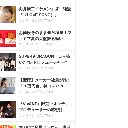
向井康二イケメンすぎ！純愛
『（LOVE SONG）』
オリコンタイアップ特集
お値段そのまま45％増量！フ
ァミマ夏の大盤振る舞い
オリコンタイアップ特集
SUPER★DRAGON、自ら描
いた”レトロフューチャー”
オリコンタイアップ特集
【驚愕】メーカー社員が推す
「10万円台」神コスパPC
オリコンタイアップ特集
『VIVANT』限定ウオッチ、
プロデューサーの感想は
オリコンタイアップ特集
2026年7月夏ドラマも、注目