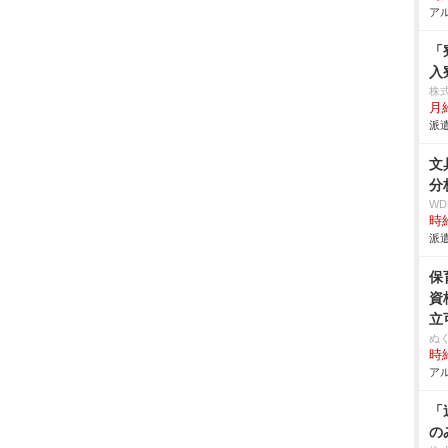
アル
「
入
株
月給
派遣
文
分
W
時給
派遣
保
資
立
ぬ
時給
アル
「
の