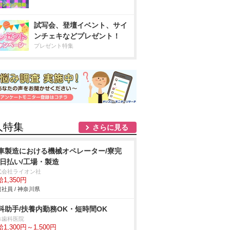
試写会、登壇イベント、サイ
ンチェキなどプレゼント！
プレゼント特集
人特集
さらに見る
車製造における機械オペレーター/寮完
/日払い/工場・製造
式会社ライオン社
1,350円
社員 / 神奈川県
科助手/扶養内勤務OK・短時間OK
べ歯科医院
1,300円～1,500円