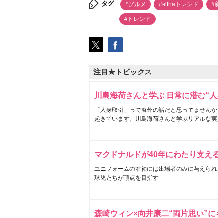
タグ
#グルメ
#elthaトレンド
#
#トレンド
注目★トピックス
川島海荷さんと学ぶ 日常に潜む“人
「人身取引」って海外の話だと思ってませんか
起きています。川島海荷さんと学ぶリアルな実
マクドナルドが40年にわたり支え
ユニフォームの右袖には出場者のみに与えられ
球児たちが頂点を目指す
森崎ウィン×向井康二“両片思い”