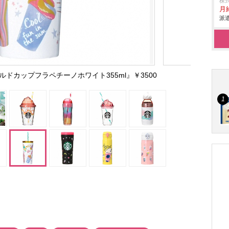
株
月給
派遣
ルドカップフラペチーノホワイト355ml』￥3500