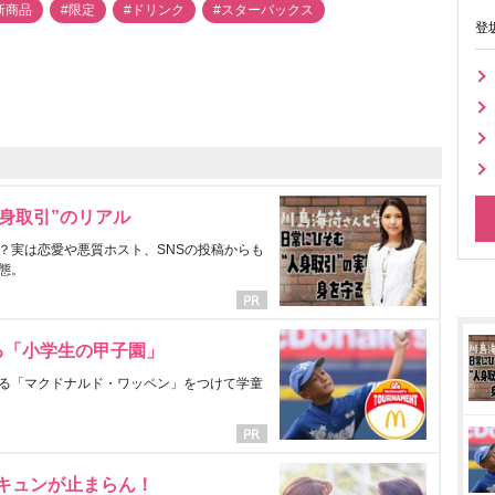
新商品
#限定
#ドリンク
#スターバックス
登
身取引”のリアル
？実は恋愛や悪質ホスト、SNSの投稿からも
態。
る「小学生の甲子園」
る「マクドナルド・ワッペン」をつけて学童
にキュンが止まらん！