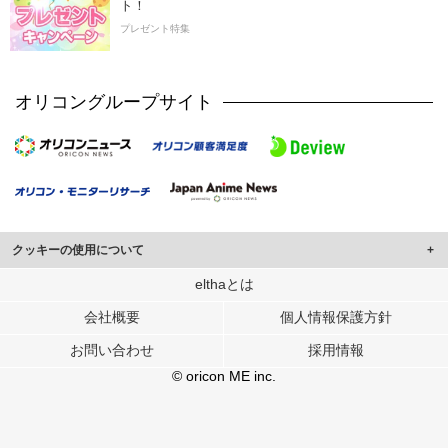
ト！
プレゼント特集
オリコングループサイト
クッキーの使用について
このサイトでは Cookie を使用して、ユーザーに合わせたコンテンツや広告の
elthaとは
表示、ソーシャル メディア機能の提供、広告の表示回数やクリック数の測定を
会社概要
個人情報保護方針
行っています。
また、ユーザーによるサイトの利用状況についても情報を収集し、ソーシャル
お問い合わせ
採用情報
メディアや広告配信、データ解析の各パートナーに提供しています。
各パートナーは、この情報とユーザーが各パートナーに提供した他の情報や、
© oricon ME inc.
ユーザーが各パートナーのサービスを使用したときに収集した他の情報を組み
合わせて使用することがあります。