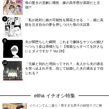
母の驚きの見解に唖然…嫁の高学歴が原因だと主
張!?
「私が絶対に娘の可能性を開花させる…！」娘に高
額を注ぎ自分の夢を押しつけた母の大誤算
夫が闇堕ちした瞬間…これまで嫌味なヤツらが媚び
へつらう姿は滑稽だな！【母親ならすべてを許さな
いとダメですか？ Vol.28】
「元嫁と別れた理由ってそれ？」友人から夫の過去
を突っ込まれ不安…信じて結婚した夫の過去まで信
じれる？
eltha イチオシ特集
イケメンてんこ盛り！尊すぎる男子の純情ラブに胸