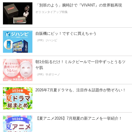
「別班のよう」腕時計で『VIVANT』の世界観再現
オリコンタイアップ特集
自販機にピッ！ですぐに買えちゃう
（PR）ジハンピ
朝1分貼るだけ！ミルクピールで一日中ずっとうるツ
ヤ肌
（PR）サボリーノ
2026年7月夏ドラマも、注目作＆話題作が勢ぞろい！
【夏アニメ2026】7月期夏の新アニメを一挙紹介！