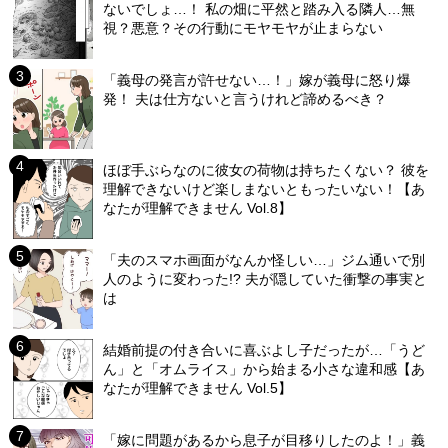
ないでしょ…！ 私の畑に平然と踏み入る隣人…無
視？悪意？その行動にモヤモヤが止まらない
「義母の発言が許せない…！」嫁が義母に怒り爆
発！ 夫は仕方ないと言うけれど諦めるべき？
ほぼ手ぶらなのに彼女の荷物は持ちたくない？ 彼を
理解できないけど楽しまないともったいない！【あ
なたが理解できません Vol.8】
「夫のスマホ画面がなんか怪しい…」ジム通いで別
人のように変わった!? 夫が隠していた衝撃の事実と
は
結婚前提の付き合いに喜ぶよし子だったが…「うど
ん」と「オムライス」から始まる小さな違和感【あ
なたが理解できません Vol.5】
「嫁に問題があるから息子が目移りしたのよ！」義