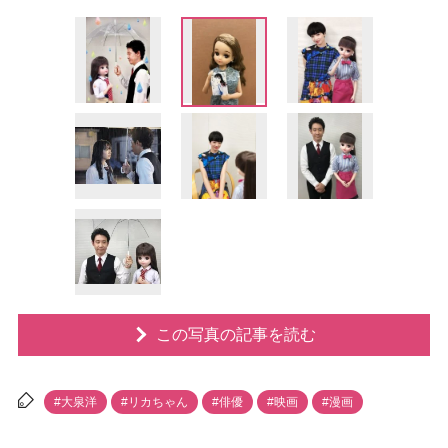
この写真の記事を読む
#大泉洋
#リカちゃん
#俳優
#映画
#漫画