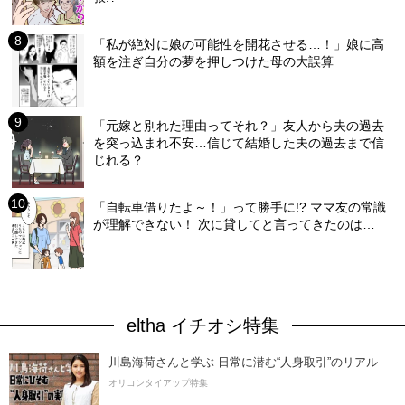
「私が絶対に娘の可能性を開花させる…！」娘に高
額を注ぎ自分の夢を押しつけた母の大誤算
「元嫁と別れた理由ってそれ？」友人から夫の過去
を突っ込まれ不安…信じて結婚した夫の過去まで信
じれる？
「自転車借りたよ～！」って勝手に!? ママ友の常識
が理解できない！ 次に貸してと言ってきたのは…
eltha イチオシ特集
川島海荷さんと学ぶ 日常に潜む“人身取引”のリアル
オリコンタイアップ特集