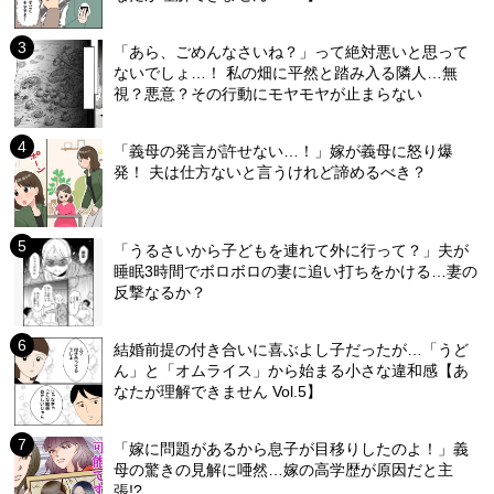
「あら、ごめんなさいね？」って絶対悪いと思って
ないでしょ…！ 私の畑に平然と踏み入る隣人…無
視？悪意？その行動にモヤモヤが止まらない
「義母の発言が許せない…！」嫁が義母に怒り爆
発！ 夫は仕方ないと言うけれど諦めるべき？
「うるさいから子どもを連れて外に行って？」夫が
睡眠3時間でボロボロの妻に追い打ちをかける…妻の
反撃なるか？
結婚前提の付き合いに喜ぶよし子だったが…「うど
ん」と「オムライス」から始まる小さな違和感【あ
なたが理解できません Vol.5】
「嫁に問題があるから息子が目移りしたのよ！」義
母の驚きの見解に唖然…嫁の高学歴が原因だと主
張!?