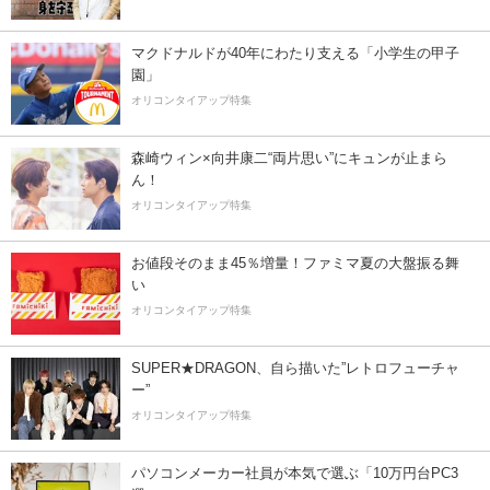
マクドナルドが40年にわたり支える「小学生の甲子
園」
オリコンタイアップ特集
森崎ウィン×向井康二“両片思い”にキュンが止まら
ん！
オリコンタイアップ特集
お値段そのまま45％増量！ファミマ夏の大盤振る舞
い
オリコンタイアップ特集
SUPER★DRAGON、自ら描いた”レトロフューチャ
ー”
オリコンタイアップ特集
パソコンメーカー社員が本気で選ぶ「10万円台PC3