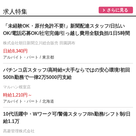
さらに見る
求人特集
「未経験OK・原付免許不要!」新聞配達スタッフ/日払い
OK/電話応募OK/社宅完備/引っ越し費用全額負担/1日5時間
株式会社朝日新聞立川総合販売 田園調布
日給8,340円
アルバイト・パート / 東京都
パチンコ店スタッフ/高時給×大手ならではの安心環境!初回
500h勤務で一律2万5000円支給
マルハン根室店
時給1,210円～
アルバイト・パート / 北海道
10代活躍中・Wワーク可/警備スタッフ/8h勤務/シフト制/日
給1.1万
髙菱管理株式会社