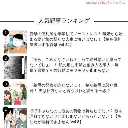
sponsored by 求人ボックス
人気記事ランキング
義母の便利屋を卒業してノーストレス！ 離婚から始
まる妻と娘の新たな人生に悔いはなし！【嫁を便利
屋扱いする義母 Vol.44】
「あら、ごめんなさいね？」って絶対悪いと思って
ないでしょ…！ 私の畑に平然と踏み入る隣人…無
視？悪意？その行動にモヤモヤが止まらない
「義母の発言が許せない…！」嫁が義母に怒り爆
発！ 夫は仕方ないと言うけれど諦めるべき？
ほぼ手ぶらなのに彼女の荷物は持ちたくない？ 彼を
理解できないけど楽しまないともったいない！【あ
なたが理解できません Vol.8】