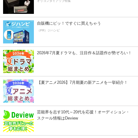
オリコンタイアップ特集
自販機にピッ！ですぐに買えちゃう
（PR）ジハンピ
2026年7月夏ドラマも、注目作＆話題作が勢ぞろい！
【夏アニメ2026】7月期夏の新アニメを一挙紹介！
芸能界を志す10代～20代を応援！オーディション・
スクール情報はDeview