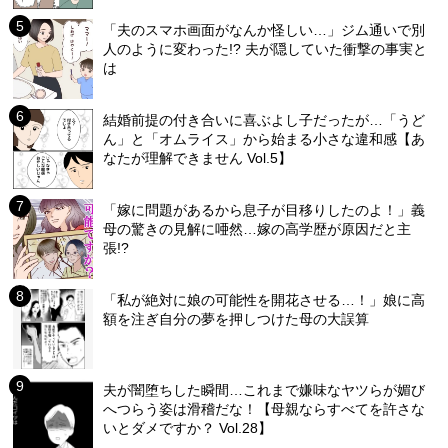
「夫のスマホ画面がなんか怪しい…」ジム通いで別
人のように変わった!? 夫が隠していた衝撃の事実と
は
結婚前提の付き合いに喜ぶよし子だったが…「うど
ん」と「オムライス」から始まる小さな違和感【あ
なたが理解できません Vol.5】
「嫁に問題があるから息子が目移りしたのよ！」義
母の驚きの見解に唖然…嫁の高学歴が原因だと主
張!?
「私が絶対に娘の可能性を開花させる…！」娘に高
額を注ぎ自分の夢を押しつけた母の大誤算
夫が闇堕ちした瞬間…これまで嫌味なヤツらが媚び
へつらう姿は滑稽だな！【母親ならすべてを許さな
いとダメですか？ Vol.28】