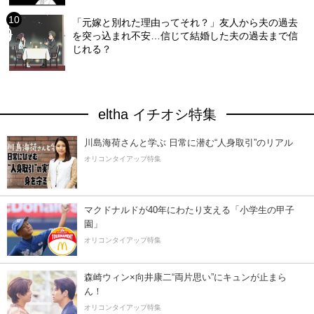
「元嫁と別れた理由ってそれ？」友人から夫の過去
を突っ込まれ不安…信じて結婚した夫の過去まで信
じれる？
eltha イチオシ特集
川島海荷さんと学ぶ 日常に潜む“人身取引”のリアル
オリコンタイアップ特集
マクドナルドが40年にわたり支える「小学生の甲子
園」
オリコンタイアップ特集
森崎ウィン×向井康二“両片思い”にキュンが止まら
ん！
オリコンタイアップ特集