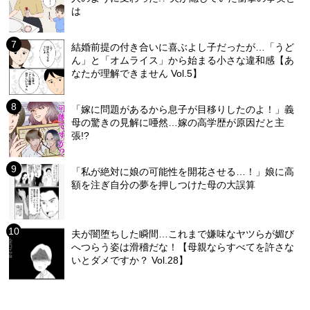
は
結婚前提の付き合いに喜ぶよし子だったが…「うど
ん」と「オムライス」から始まる小さな違和感【あ
なたが理解できません Vol.5】
「嫁に問題があるから息子が目移りしたのよ！」義
母の驚きの見解に唖然…嫁の高学歴が原因だと主
張!?
「私が絶対に娘の可能性を開花させる…！」娘に高
額を注ぎ自分の夢を押しつけた母の大誤算
夫が闇堕ちした瞬間…これまで嫌味なヤツらが媚び
へつらう姿は滑稽だな！【母親ならすべてを許さな
いとダメですか？ Vol.28】