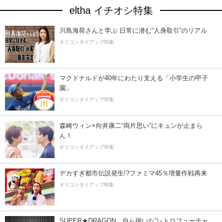
eltha イチオシ特集
川島海荷さんと学ぶ 日常に潜む“人身取引”のリアル
オリコンタイアップ特集
マクドナルドが40年にわたり支える「小学生の甲子
園」
オリコンタイアップ特集
森崎ウィン×向井康二“両片思い”にキュンが止まら
ん！
オリコンタイアップ特集
デカすぎ都市伝説発生!?ファミマ45％増量作戦再来
オリコンタイアップ特集
SUPER★DRAGON、自ら描いた”レトロフューチャ