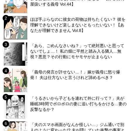
屋扱いする義母 Vol.44】
ほぼ手ぶらなのに彼女の荷物は持ちたくない？ 彼を
理解できないけど楽しまないともったいない！【あ
なたが理解できません Vol.8】
「あら、ごめんなさいね？」って絶対悪いと思って
ないでしょ…！ 私の畑に平然と踏み入る隣人…無
視？悪意？その行動にモヤモヤが止まらない
「義母の発言が許せない…！」嫁が義母に怒り爆
発！ 夫は仕方ないと言うけれど諦めるべき？
「うるさいから子どもを連れて外に行って？」夫が
睡眠3時間でボロボロの妻に追い打ちをかける…妻の
反撃なるか？
「夫のスマホ画面がなんか怪しい…」ジム通いで別
人のように変わった!? 夫が隠していた衝撃の事実と