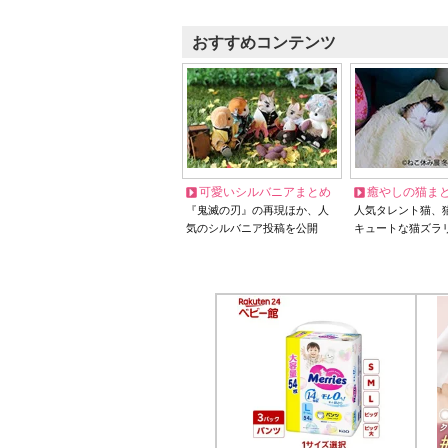
おすすめコンテンツ
可愛いシルバニアまとめ
癒やしの猫ま
『鬼滅の刃』の再現ほか、人
人気タレント猫、
気のシルバニア投稿を公開
キュートな猫ズラ