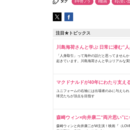
タグ
#平野ノラ
#動画
#お笑い
注目★トピックス
川島海荷さんと学ぶ 日常に潜む“人
「人身取引」って海外の話だと思ってませんか
起きています。川島海荷さんと学ぶリアルな実
マクドナルドが40年にわたり支え
ユニフォームの右袖には出場者のみに与えられ
球児たちが頂点を目指す
森崎ウィン×向井康二“両片思い”
森崎ウィンと向井康二がW主演！映画『（LOVE S