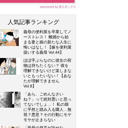
sponsored by 求人ボックス
人気記事ランキング
義母の便利屋を卒業してノ
ーストレス！ 離婚から始
まる妻と娘の新たな人生に
悔いはなし！【嫁を便利屋
扱いする義母 Vol.44】
ほぼ手ぶらなのに彼女の荷
物は持ちたくない？ 彼を
理解できないけど楽しまな
いともったいない！【あな
たが理解できません
Vol.8】
「あら、ごめんなさい
ね？」って絶対悪いと思っ
てないでしょ…！ 私の畑
に平然と踏み入る隣人…無
視？悪意？その行動にモヤ
モヤが止まらない
「義母の発言が許せな