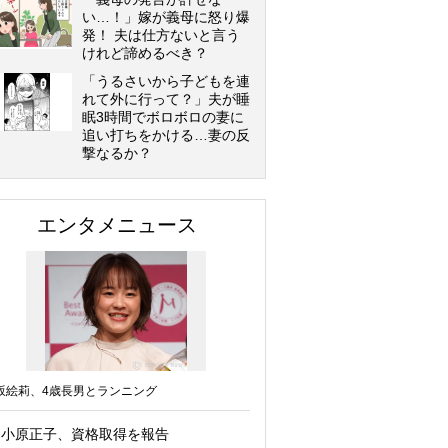
い…！」嫁が義母に怒り爆
発！ 夫は仕方ないと言う
けれど諦めるべき？
「うるさいから子どもを連
れて外に行って？」夫が睡
眠3時間でボロボロの妻に
追い打ちをかける…妻の反
撃なるか？
エンタメニュース
坂絵莉、4歳長男とランニング
小原正子、資格取得を報告