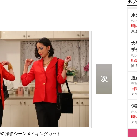
求
水
W
時給
派遣
大
学
W
時給
派遣
道
有
日給
アル
保
わ
時給
アル
での撮影シーンメイキングカット