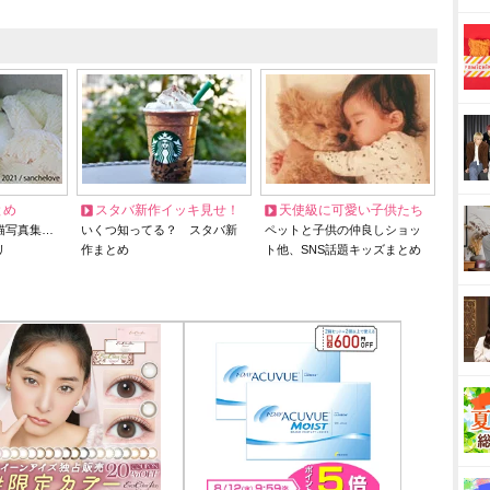
とめ
スタバ新作イッキ見せ！
天使級に可愛い子供たち
猫写真集…
いくつ知ってる？ スタバ新
ペットと子供の仲良しショッ
リ
作まとめ
ト他、SNS話題キッズまとめ