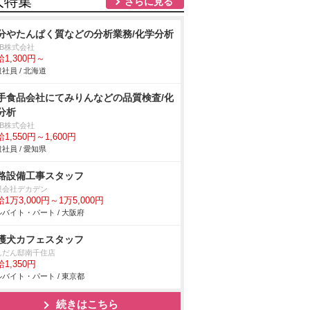
人特集
さらに見る
分やたんぱく質などの分析業務/化学分析
DB株式会社
1,300円～
社員 / 北海道
手食品会社にてみりんなどの品質検査/化
分析
DB株式会社
1,550円～1,600円
社員 / 愛知県
路設備工事スタッフ
限会社デカデン
1万3,000円～1万5,000円
バイト・パート / 大阪府
護犬カフェスタッフ
んだん邸南千住店
1,350円
バイト・パート / 東京都
続きはこちら