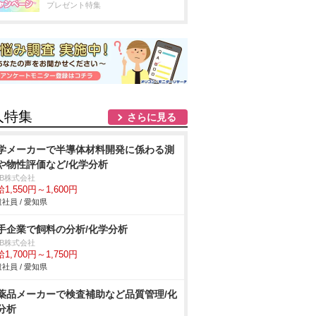
プレゼント特集
人特集
さらに見る
学メーカーで半導体材料開発に係わる測
や物性評価など/化学分析
DB株式会社
1,550円～1,600円
社員 / 愛知県
手企業で飼料の分析/化学分析
DB株式会社
1,700円～1,750円
社員 / 愛知県
薬品メーカーで検査補助など品質管理/化
分析