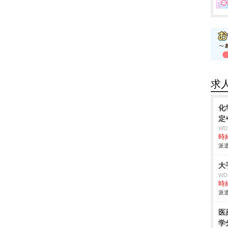
求
化
定
W
時給
派遣
大
W
時給
派遣
医
学