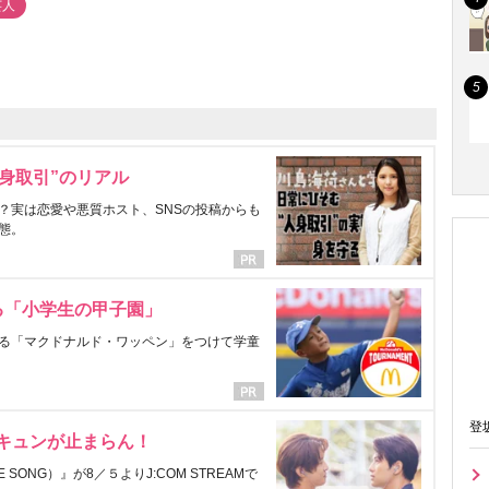
芸人
身取引”のリアル
？実は恋愛や悪質ホスト、SNSの投稿からも
態。
る「小学生の甲子園」
る「マクドナルド・ワッペン」をつけて学童
登
にキュンが止まらん！
ONG）』が8／５よりJ:COM STREAMで