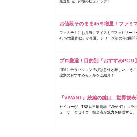
最速配信。究極のピュアラブ！
お値段そのまま45％増量！ファミ
ファミチキにお弁当にアイスも!?ファミリーマ
45％増量作戦」が今夏、シリーズ初の年2回開
プロ厳選！目的別「おすすめPC９
用途に合うパソコン選びは意外と難しい。そこ
途別のおすすめモデルをご紹介！
『VIVANT』続編の鍵は…世界観
セイコーが、TBS系日曜劇場『VIVANT』コ
ューサーとセイコー担当者が魅力を解説する。