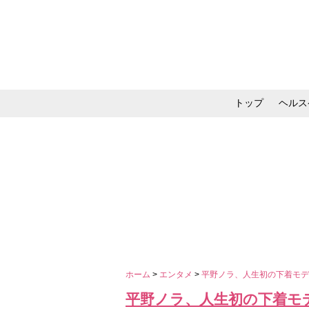
トップ
ヘルス
メイク・コスメ・スキ
ホーム
>
エンタメ
>
平野ノラ、人生初の下着モ
平野ノラ、人生初の下着モ