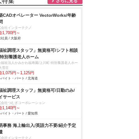
人特集
さらに見る
築CADオペレーター VectorWorks/年齢
問
式会社インターテクノ
1,700円～
社員 / 大阪府
福祉調理スタッフ」無資格可/シフト相談
/特別養護老人ホーム
会福祉法人かみかわ福寿園/上川町 特別養護老人ホー
大雪荘
1,075円～1,125円
バイト・パート / 北海道
福祉調理スタッフ」無資格可/日勤のみ/
イサービス
式会社つむぎコーポレーション
1,140円～
バイト・パート / 愛知県
易事務 海上輸出入/英語力不要/紹介予定
遣
式会社インターテクノ