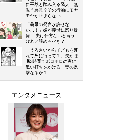
に平然と踏み入る隣人…無
視？悪意？その行動にモヤ
モヤが止まらない
「義母の発言が許せな
い…！」嫁が義母に怒り爆
発！ 夫は仕方ないと言う
けれど諦めるべき？
「うるさいから子どもを連
れて外に行って？」夫が睡
眠3時間でボロボロの妻に
追い打ちをかける…妻の反
撃なるか？
エンタメニュース