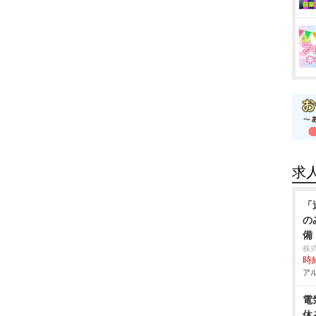
求
「
の
備
株
時給
アル
電
休