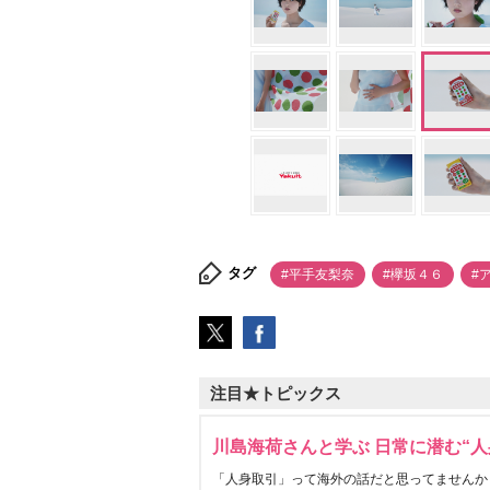
タグ
#平手友梨奈
#欅坂４６
#
注目★トピックス
川島海荷さんと学ぶ 日常に潜む“人
「人身取引」って海外の話だと思ってませんか