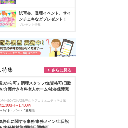
試写会、登壇イベント、サイ
ンチェキなどプレゼント！
プレゼント特集
人特集
さらに見る
週3から可」調理スタッフ/無資格可/日勤
み/介護付き有料老人ホーム/社会保障完
式会社SOYOKAZE/守山ケアコミュニティそよ風
1,300円～1,400円
バイト・パート / 愛知県
気停止に関する事務/事務メイン/土日祝
み/未経験歓迎/開始日調整可