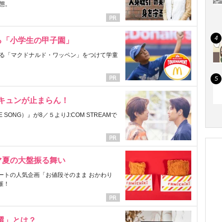
態。
る「小学生の甲子園」
る「マクドナルド・ワッペン」をつけて学童
にキュンが止まらん！
ONG）』が8／５よりJ:COM STREAMで
マ夏の大盤振る舞い
ートの人気企画「お値段そのまま おかわり
催！
選」とは？