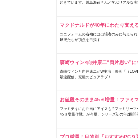
起きています。川島海荷さんと学ぶリアルな実
マクドナルドが40年にわたり支え
ユニフォームの右袖には出場者のみに与えられ
球児たちが頂点を目指す
森崎ウィン×向井康二“両片思い”
森崎ウィンと向井康二がW主演！映画『（LOVE S
最速配信。究極のピュアラブ！
お値段そのまま45％増量！ファミ
ファミチキにお弁当にアイスも!?ファミリーマ
45％増量作戦」が今夏、シリーズ初の年2回開
プロ厳選！目的別「おすすめPC９