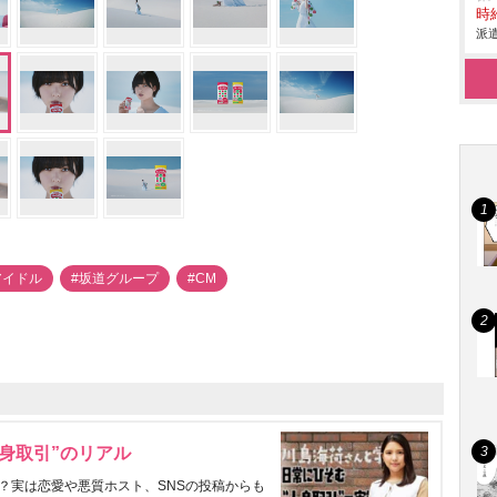
時給
派遣
アイドル
#坂道グループ
#CM
身取引”のリアル
？実は恋愛や悪質ホスト、SNSの投稿からも