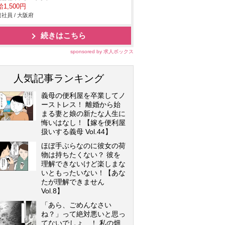
1,500円
社員 / 大阪府
続きはこちら
sponsored by 求人ボックス
人気記事ランキング
義母の便利屋を卒業してノ
ーストレス！ 離婚から始
まる妻と娘の新たな人生に
悔いはなし！【嫁を便利屋
扱いする義母 Vol.44】
ほぼ手ぶらなのに彼女の荷
物は持ちたくない？ 彼を
理解できないけど楽しまな
いともったいない！【あな
たが理解できません
Vol.8】
「あら、ごめんなさい
ね？」って絶対悪いと思っ
てないでしょ…！ 私の畑