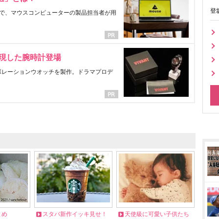
登
で、マウスコンピューターの製品担当者が用
表現した腕時計登場
ラボレーションウオッチを製作。ドラマプロデ
とめ
スタバ新作イッキ見せ！
天使級に可愛い子供たち