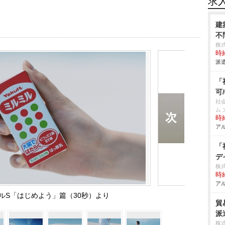
求
建
不
株
時給
派遣
「
可
社
ム 
時給
アル
「
デ
株
時給
アル
ルS「はじめよう」篇（30秒）より
貿
派
株