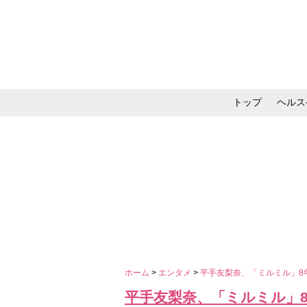
トップ
ヘルス
メイク・コスメ・スキ
ホーム
>
エンタメ
>
平手友梨奈、「ミルミル」8
平手友梨奈、「ミルミル」8