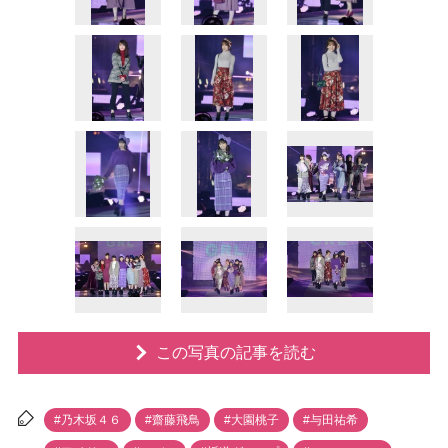
この写真の記事を読む
#乃木坂４６
#齋藤飛鳥
#大園桃子
#与田祐希