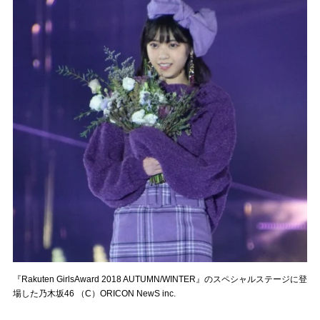
『Rakuten GirlsAward 2018 AUTUMN/WINTER』のスペシャルステージに登
場した乃木坂46 （C）ORICON NewS inc.