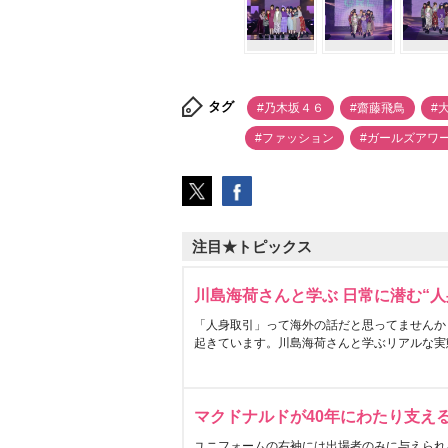
タグ
#乃木坂４６
#齋藤飛鳥
#
#ファッション
#ガールズアワ
注目★トピックス
川島海荷さんと学ぶ 日常に潜む“人
「人身取引」って海外の話だと思ってませんか
起きています。川島海荷さんと学ぶリアルな実
マクドナルドが40年にわたり支え
ユニフォームの右袖には出場者のみに与えられ