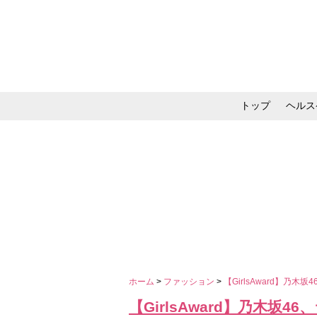
トップ
ヘルス
メイク・コスメ・スキ
ホーム
>
ファッション
>
【GirlsAward】
【GirlsAward】乃木