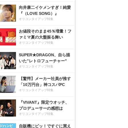
向井康二イケメンすぎ！純愛
『（LOVE SONG）』
オリコンタイアップ特集
お値段そのまま45％増量！フ
ァミマ夏の大盤振る舞い
オリコンタイアップ特集
SUPER★DRAGON、自ら描
いた”レトロフューチャー”
オリコンタイアップ特集
【驚愕】メーカー社員が推す
「10万円台」神コスパPC
オリコンタイアップ特集
『VIVANT』限定ウオッチ、
プロデューサーの感想は
オリコンタイアップ特集
自販機にピッ！ですぐに買え