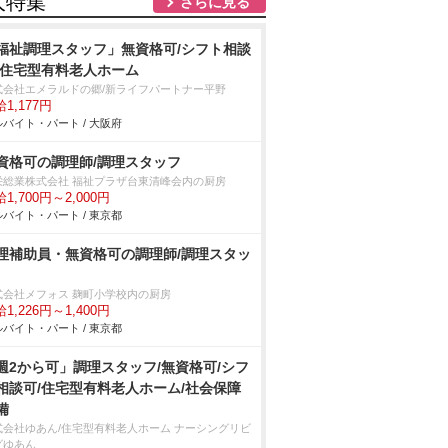
人特集
さらに見る
福祉調理スタッフ」無資格可/シフト相談
/住宅型有料老人ホーム
式会社エメラルドの郷/新ライフパートナー平野
1,177円
バイト・パート / 大阪府
資格可の調理師/調理スタッフ
栄総業株式会社 福祉プラザ台東清峰会内の厨房
1,700円～2,000円
バイト・パート / 東京都
理補助員・無資格可の調理師/調理スタッ
式会社メフォス 麹町小学校内の厨房
1,226円～1,400円
バイト・パート / 東京都
週2から可」調理スタッフ/無資格可/シフ
相談可/住宅型有料老人ホーム/社会保障
備
式会社ゆあん/住宅型有料老人ホーム ナーシングリビ
グゆあん