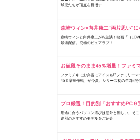
球児たちが頂点を目指す
森崎ウィン×向井康二“両片思い”
森崎ウィンと向井康二がW主演！映画『（LOVE S
最速配信。究極のピュアラブ！
お値段そのまま45％増量！ファミ
ファミチキにお弁当にアイスも!?ファミリーマ
45％増量作戦」が今夏、シリーズ初の年2回開
プロ厳選！目的別「おすすめPC９
用途に合うパソコン選びは意外と難しい。そこ
途別のおすすめモデルをご紹介！