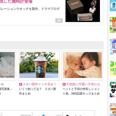
表現した腕時計登場
ラボレーションウオッチを製作。ドラマプロデ
とめ
スタバ新作イッキ見せ！
天使級に可愛い子供たち
猫写真集…
いくつ知ってる？ スタバ新
ペットと子供の仲良しショッ
リ
作まとめ
ト他、SNS話題キッズまとめ