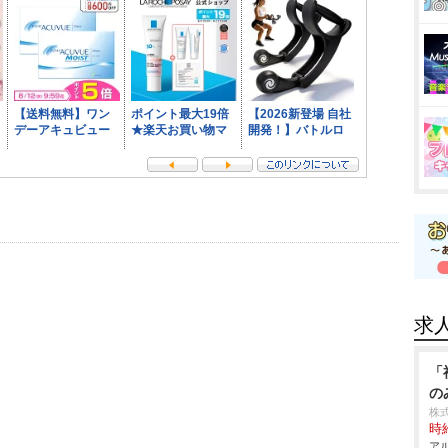
求
「
の
株
時給
アル