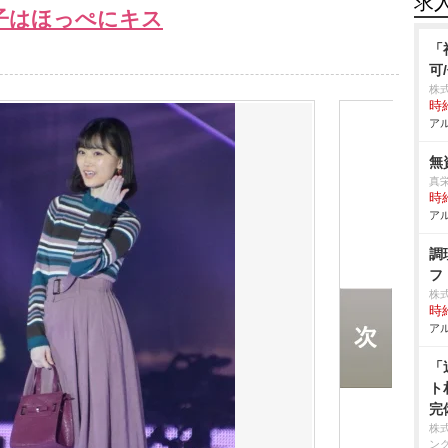
求
子はほっぺにキス
「
可
株
時給
アル
無
真
時給
アル
調
フ
株
時給
アル
「
ト
完
株
ン