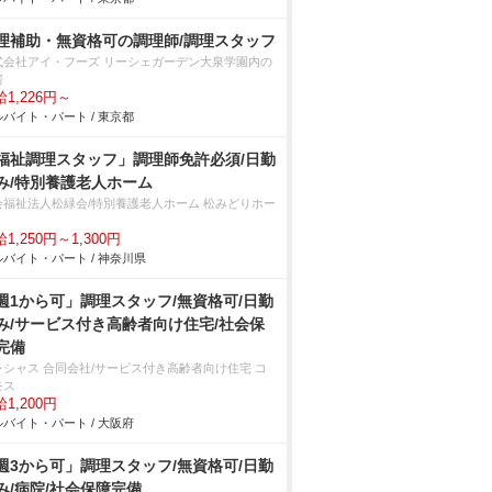
理補助・無資格可の調理師/調理スタッフ
式会社アイ・フーズ リーシェガーデン大泉学園内の
房
1,226円～
バイト・パート / 東京都
福祉調理スタッフ」調理師免許必須/日勤
み/特別養護老人ホーム
会福祉法人松緑会/特別養護老人ホーム 松みどりホー
1,250円～1,300円
バイト・パート / 神奈川県
週1から可」調理スタッフ/無資格可/日勤
み/サービス付き高齢者向け住宅/社会保
完備
レシャス 合同会社/サービス付き高齢者向け住宅 コ
モス
1,200円
バイト・パート / 大阪府
週3から可」調理スタッフ/無資格可/日勤
み/病院/社会保障完備