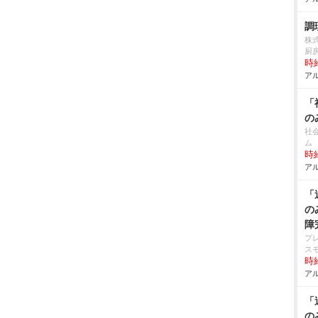
調
株
厨
時給
アル
「
の
社
ム
時給
アル
「
の
障
プ
ス
時給
アル
「
の