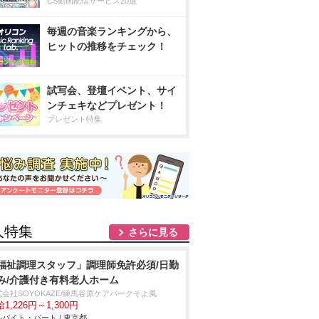
CS動画配信サービス20選
毎週の音楽ランキングから、
ヒットの推移をチェック！
試写会、登壇イベント、サイ
ンチェキなどプレゼント！
プレゼント特集
人特集
さらに見る
福祉調理スタッフ」調理師免許必須/日勤
み/介護付き有料老人ホーム
式会社SOYOKAZE/練馬谷原ケアパークそよ風
1,226円～1,300円
バイト・パート / 東京都