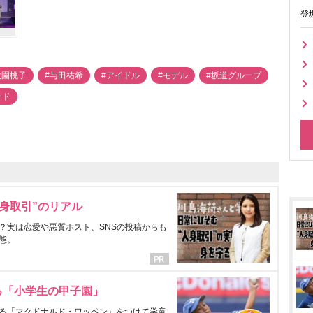
登
大園桃子
#与田祐希
#アイドル
#モデル
#坂道グループ
ード
身取引”のリアル
？実は恋愛や悪質ホスト、SNSの投稿からも
態。
る「小学生の甲子園」
る「マクドナルド・ワッペン」をつけて学童