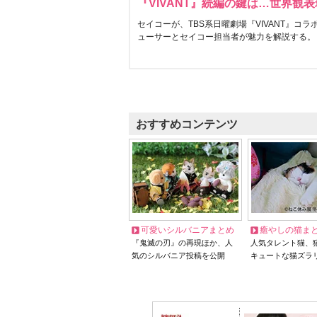
『VIVANT』続編の鍵は…世界観
セイコーが、TBS系日曜劇場『VIVANT』コ
ューサーとセイコー担当者が魅力を解説する。
おすすめコンテンツ
可愛いシルバニアまとめ
癒やしの猫ま
『鬼滅の刃』の再現ほか、人
人気タレント猫、
気のシルバニア投稿を公開
キュートな猫ズラ