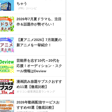
ちゃう
（PR）ジハンピ
2026年7月夏ドラマも、注目
作＆話題作が勢ぞろい！
【夏アニメ2026】7月期夏の
新アニメを一挙紹介！
芸能界を志す10代～20代を
応援！オーディション・スク
ール情報はDeview
漫画読み放題サブスクおすす
め11選【徹底比較】
オリコン顧客満足度ランキング
2026年動画配信サービスお
すすめ40選【徹底比較】