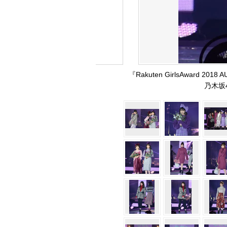
『Rakuten GirlsAward 
乃木坂46