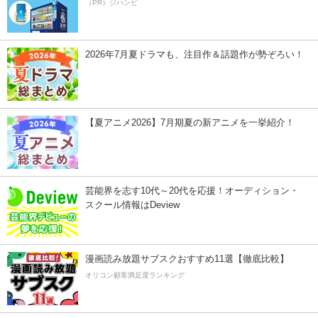
（PR）ジハンピ
2026年7月夏ドラマも、注目作＆話題作が勢ぞろい！
【夏アニメ2026】7月期夏の新アニメを一挙紹介！
芸能界を志す10代～20代を応援！オーディション・
スクール情報はDeview
漫画読み放題サブスクおすすめ11選【徹底比較】
オリコン顧客満足度ランキング