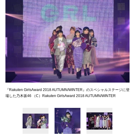
『Rakuten GirlsAward 2018 AUTUMN/WINTER』のスペシャルステージに登
場した乃木坂46 （C）Rakuten GirlsAward 2018 AUTUMN/WINTER