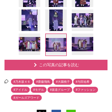
この写真の記事を読む
#乃木坂４６
#齋藤飛鳥
#大園桃子
#与田祐希
#アイドル
#モデル
#坂道グループ
#ファッション
#ガールズアワード