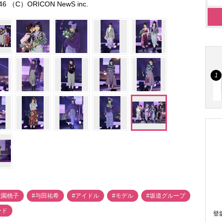
 （C）ORICON NewS inc.
大園桃子
#与田祐希
#アイドル
#モデル
#坂道グループ
ード
登