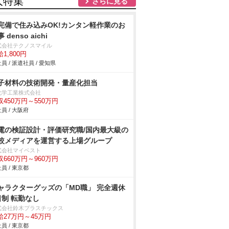
人特集
さらに見る
完備で住み込みOK!カンタン軽作業のお
 denso aichi
式会社テクノスマイル
1,800円
員 / 派遣社員 / 愛知県
子材料の技術開発・量産化担当
化学工業株式会社
収450万円～550万円
員 / 大阪府
電の検証設計・評価研究職/国内最大級の
較メディアを運営する上場グループ
式会社マイベスト
収660万円～960万円
員 / 東京都
ャラクターグッズの「MD職」 完全週休
日制 転勤なし
式会社鈴木プラスチックス
給27万円～45万円
員 / 東京都