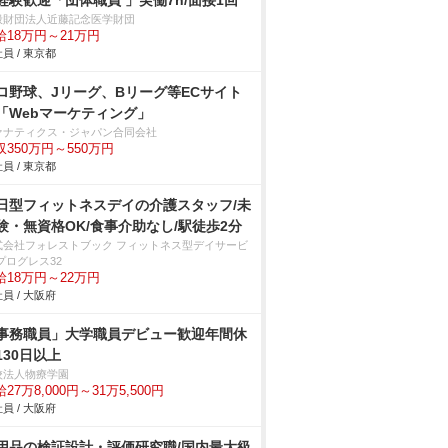
経験歓迎「団体職員 」実働7h/面接1回
般財団法人近藤記念医学財団
給18万円～21万円
員 / 東京都
ロ野球、Jリーグ、Bリーグ等ECサイト
「Webマーケティング」
ァナティクス・ジャパン合同会社
収350万円～550万円
員 / 東京都
日型フィットネスデイの介護スタッフ/未
験・無資格OK/食事介助なし/駅徒歩2分
式会社フォレストブック フィットネス型デイサービ
プログレス32
給18万円～22万円
員 / 大阪府
事務職員」大学職員デビュー歓迎年間休
130日以上
校法人物療学園
27万8,000円～31万5,500円
員 / 大阪府
用品の検証設計・評価研究職/国内最大級