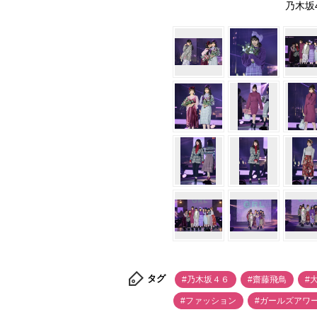
乃木坂46
タグ
#乃木坂４６
#齋藤飛鳥
#
#ファッション
#ガールズアワ