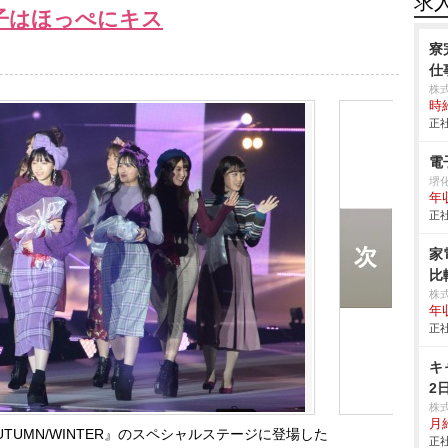
求
子はほっぺにキス
寮
仕事
株
時給
正社
電
堺
年
正社
家
比
株
年
正社
キ
2
株
月
2018 AUTUMN/WINTER』のスペシャルステージに登場した
正社