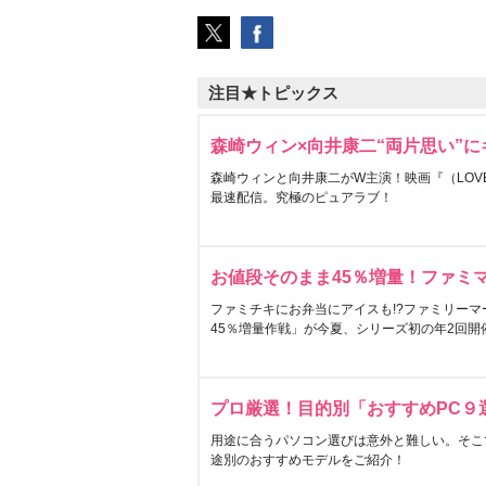
注目★トピックス
森崎ウィン×向井康二“両片思い”
森崎ウィンと向井康二がW主演！映画『（LOVE S
最速配信。究極のピュアラブ！
お値段そのまま45％増量！ファミ
ファミチキにお弁当にアイスも!?ファミリーマ
45％増量作戦」が今夏、シリーズ初の年2回開
プロ厳選！目的別「おすすめPC９
用途に合うパソコン選びは意外と難しい。そこ
途別のおすすめモデルをご紹介！