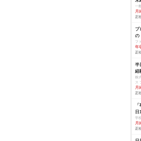
未
一
月
正社
プ
の
フ
年
正社
半
経
株
ス 
月
正社
「
日
学
月給
正社
日