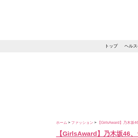
トップ
ヘルス
メイク・コスメ・スキ
ホーム
>
ファッション
>
【GirlsAward】
【GirlsAward】乃木