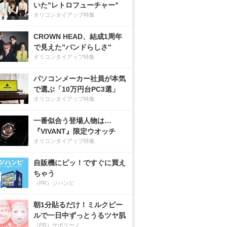
いた”レトロフューチャー”
オリコンタイアップ特集
CROWN HEAD、結成1周年
で見えた”バンドらしさ”
オリコンタイアップ特集
パソコンメーカー社員が本気
で選ぶ「10万円台PC3選」
オリコンタイアップ特集
一番似合う登場人物は…
『VIVANT』限定ウオッチ
オリコンタイアップ特集
自販機にピッ！ですぐに買え
ちゃう
（PR）ジハンピ
朝1分貼るだけ！ミルクピー
ルで一日中ずっとうるツヤ肌
（PR）サボリーノ