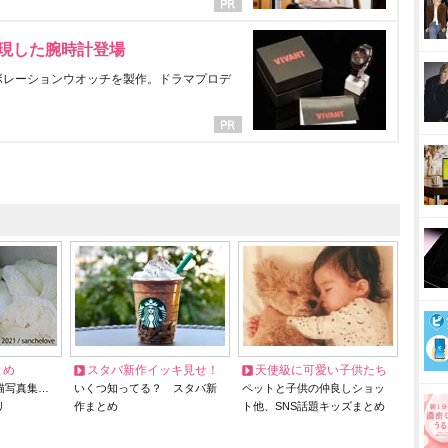
表現した腕時計登場
ラボレーションウオッチを製作。ドラマプロデ
とめ
スタバ新作イッキ見せ！
天使級に可愛い子供たち
猫写真集…
いくつ知ってる？ スタバ新
ペットと子供の仲良しショッ
リ
作まとめ
ト他、SNS話題キッズまとめ