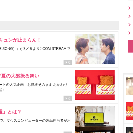
にキュンが止まらん！
ONG）』が8／５よりJ:COM STREAMで
マ夏の大盤振る舞い
ートの人気企画「お値段そのまま おかわり
催！
選」とは？
で、マウスコンピューターの製品担当者が用