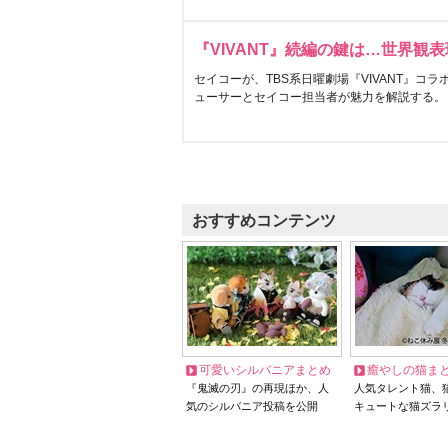
『VIVANT』続編の鍵は…世界観
セイコーが、TBS系日曜劇場『VIVANT』コ
ューサーとセイコー担当者が魅力を解説する。
おすすめコンテンツ
可愛いシルバニアまとめ
癒やしの猫ま
『鬼滅の刃』の再現ほか、人
人気タレント猫、
気のシルバニア投稿を公開
キュートな猫ズラ