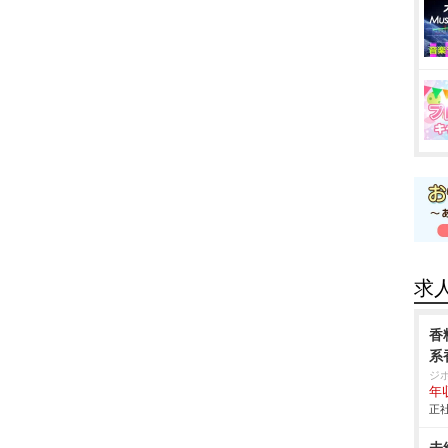
求
香
系
ジ
年
正社