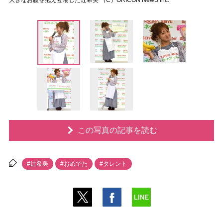
大きなお腹を抱え登場した辻希美 （C）ORICON NewS inc.
この写真の記事を読む
#辻希美
#おめでた
#タレント