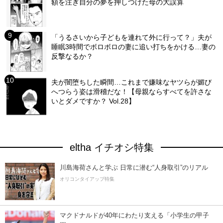
額を注ぎ自分の夢を押しつけた母の大誤算
「うるさいから子どもを連れて外に行って？」夫が
睡眠3時間でボロボロの妻に追い打ちをかける…妻の
反撃なるか？
夫が闇堕ちした瞬間…これまで嫌味なヤツらが媚び
へつらう姿は滑稽だな！【母親ならすべてを許さな
いとダメですか？ Vol.28】
eltha イチオシ特集
川島海荷さんと学ぶ 日常に潜む“人身取引”のリアル
オリコンタイアップ特集
マクドナルドが40年にわたり支える「小学生の甲子