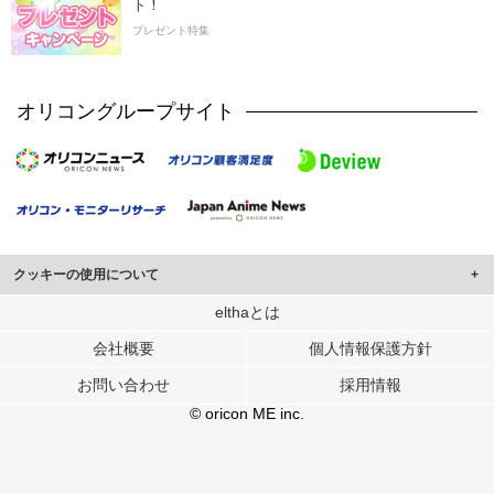
ト！
プレゼント特集
オリコングループサイト
クッキーの使用について
このサイトでは Cookie を使用して、ユーザーに合わせたコンテンツや広告の
elthaとは
表示、ソーシャル メディア機能の提供、広告の表示回数やクリック数の測定を
会社概要
個人情報保護方針
行っています。
また、ユーザーによるサイトの利用状況についても情報を収集し、ソーシャル
お問い合わせ
採用情報
メディアや広告配信、データ解析の各パートナーに提供しています。
各パートナーは、この情報とユーザーが各パートナーに提供した他の情報や、
© oricon ME inc.
ユーザーが各パートナーのサービスを使用したときに収集した他の情報を組み
合わせて使用することがあります。