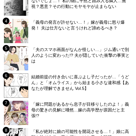
ないでしょ…！ 私の畑に平然と踏み入る隣人…無
視？悪意？その行動にモヤモヤが止まらない
「義母の発言が許せない…！」嫁が義母に怒り爆
発！ 夫は仕方ないと言うけれど諦めるべき？
「夫のスマホ画面がなんか怪しい…」ジム通いで別
人のように変わった!? 夫が隠していた衝撃の事実と
は
結婚前提の付き合いに喜ぶよし子だったが…「うど
ん」と「オムライス」から始まる小さな違和感【あ
なたが理解できません Vol.5】
「嫁に問題があるから息子が目移りしたのよ！」義
母の驚きの見解に唖然…嫁の高学歴が原因だと主
張!?
「私が絶対に娘の可能性を開花させる…！」娘に高