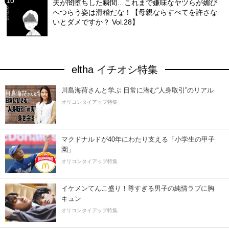
夫が闇堕ちした瞬間…これまで嫌味なヤツらが媚び
へつらう姿は滑稽だな！【母親ならすべてを許さな
いとダメですか？ Vol.28】
eltha イチオシ特集
川島海荷さんと学ぶ 日常に潜む“人身取引”のリアル
オリコンタイアップ特集
マクドナルドが40年にわたり支える「小学生の甲子
園」
オリコンタイアップ特集
イケメンてんこ盛り！尊すぎる男子の純情ラブに胸
キュン
オリコンタイアップ特集