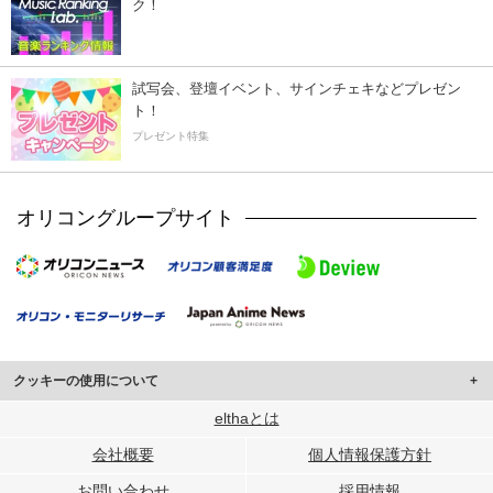
ク！
試写会、登壇イベント、サインチェキなどプレゼン
ト！
プレゼント特集
オリコングループサイト
クッキーの使用について
このサイトでは Cookie を使用して、ユーザーに合わせたコンテンツや広告の
elthaとは
表示、ソーシャル メディア機能の提供、広告の表示回数やクリック数の測定を
会社概要
個人情報保護方針
行っています。
また、ユーザーによるサイトの利用状況についても情報を収集し、ソーシャル
お問い合わせ
採用情報
メディアや広告配信、データ解析の各パートナーに提供しています。