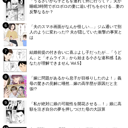
「うるさいから子どもを連れて外に行って？」夫が
睡眠3時間でボロボロの妻に追い打ちをかける…妻の
反撃なるか？
「夫のスマホ画面がなんか怪しい…」ジム通いで別
人のように変わった!? 夫が隠していた衝撃の事実と
は
結婚前提の付き合いに喜ぶよし子だったが…「うど
ん」と「オムライス」から始まる小さな違和感【あ
なたが理解できません Vol.5】
「嫁に問題があるから息子が目移りしたのよ！」義
母の驚きの見解に唖然…嫁の高学歴が原因だと主
張!?
「私が絶対に娘の可能性を開花させる…！」娘に高
額を注ぎ自分の夢を押しつけた母の大誤算