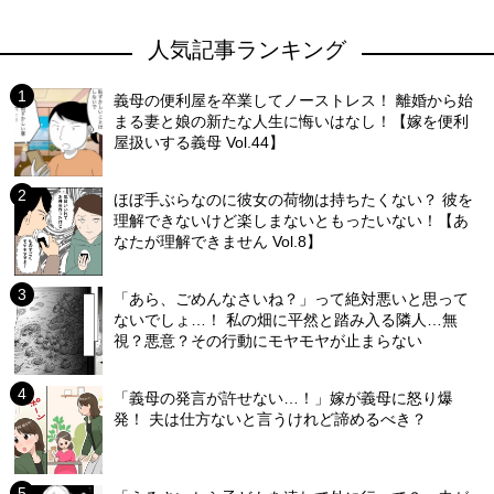
人気記事ランキング
義母の便利屋を卒業してノーストレス！ 離婚から始
まる妻と娘の新たな人生に悔いはなし！【嫁を便利
屋扱いする義母 Vol.44】
ほぼ手ぶらなのに彼女の荷物は持ちたくない？ 彼を
理解できないけど楽しまないともったいない！【あ
なたが理解できません Vol.8】
「あら、ごめんなさいね？」って絶対悪いと思って
ないでしょ…！ 私の畑に平然と踏み入る隣人…無
視？悪意？その行動にモヤモヤが止まらない
「義母の発言が許せない…！」嫁が義母に怒り爆
発！ 夫は仕方ないと言うけれど諦めるべき？