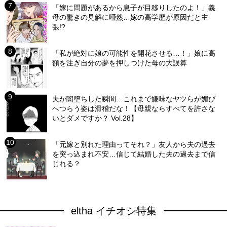
「嫁に問題があるから息子が目移りしたのよ！」義
母の驚きの見解に唖然…嫁の高学歴が原因だと主
張!?
「私が絶対に娘の可能性を開花させる…！」娘に高
額を注ぎ自分の夢を押しつけた母の大誤算
夫が闇堕ちした瞬間…これまで嫌味なヤツらが媚び
へつらう姿は滑稽だな！【母親ならすべてを許さな
いとダメですか？ Vol.28】
「元嫁と別れた理由ってそれ？」友人から夫の過去
を突っ込まれ不安…信じて結婚した夫の過去まで信
じれる？
eltha イチオシ特集