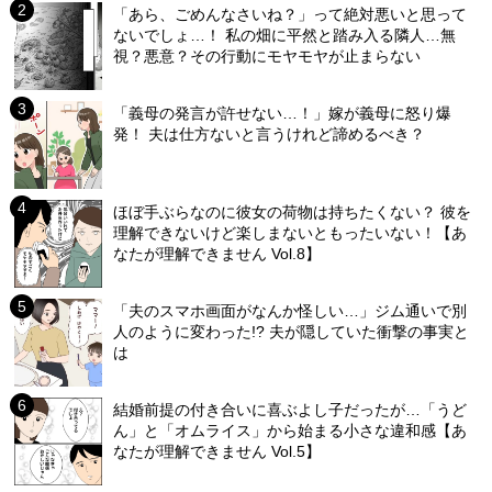
「あら、ごめんなさいね？」って絶対悪いと思って
ないでしょ…！ 私の畑に平然と踏み入る隣人…無
視？悪意？その行動にモヤモヤが止まらない
「義母の発言が許せない…！」嫁が義母に怒り爆
発！ 夫は仕方ないと言うけれど諦めるべき？
ほぼ手ぶらなのに彼女の荷物は持ちたくない？ 彼を
理解できないけど楽しまないともったいない！【あ
なたが理解できません Vol.8】
「夫のスマホ画面がなんか怪しい…」ジム通いで別
人のように変わった!? 夫が隠していた衝撃の事実と
は
結婚前提の付き合いに喜ぶよし子だったが…「うど
ん」と「オムライス」から始まる小さな違和感【あ
なたが理解できません Vol.5】