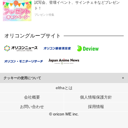
試写会、登壇イベント、サインチェキなどプレゼン
ト！
プレゼント特集
オリコングループサイト
クッキーの使用について
このサイトでは Cookie を使用して、ユーザーに合わせたコンテンツや広告の
elthaとは
表示、ソーシャル メディア機能の提供、広告の表示回数やクリック数の測定を
会社概要
個人情報保護方針
行っています。
また、ユーザーによるサイトの利用状況についても情報を収集し、ソーシャル
お問い合わせ
採用情報
メディアや広告配信、データ解析の各パートナーに提供しています。
各パートナーは、この情報とユーザーが各パートナーに提供した他の情報や、
© oricon ME inc.
ユーザーが各パートナーのサービスを使用したときに収集した他の情報を組み
合わせて使用することがあります。