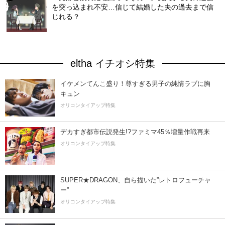
を突っ込まれ不安…信じて結婚した夫の過去まで信
じれる？
eltha イチオシ特集
イケメンてんこ盛り！尊すぎる男子の純情ラブに胸
キュン
オリコンタイアップ特集
デカすぎ都市伝説発生!?ファミマ45％増量作戦再来
オリコンタイアップ特集
SUPER★DRAGON、自ら描いた”レトロフューチャ
ー”
オリコンタイアップ特集