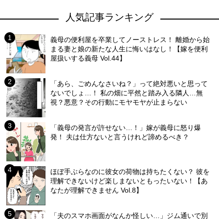
人気記事ランキング
義母の便利屋を卒業してノーストレス！ 離婚から始
まる妻と娘の新たな人生に悔いはなし！【嫁を便利
屋扱いする義母 Vol.44】
「あら、ごめんなさいね？」って絶対悪いと思って
ないでしょ…！ 私の畑に平然と踏み入る隣人…無
視？悪意？その行動にモヤモヤが止まらない
「義母の発言が許せない…！」嫁が義母に怒り爆
発！ 夫は仕方ないと言うけれど諦めるべき？
ほぼ手ぶらなのに彼女の荷物は持ちたくない？ 彼を
理解できないけど楽しまないともったいない！【あ
なたが理解できません Vol.8】
「夫のスマホ画面がなんか怪しい…」ジム通いで別