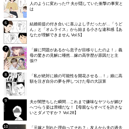
人のように変わった!? 夫が隠していた衝撃の事実と
は
結婚前提の付き合いに喜ぶよし子だったが…「うど
ん」と「オムライス」から始まる小さな違和感【あ
なたが理解できません Vol.5】
「嫁に問題があるから息子が目移りしたのよ！」義
母の驚きの見解に唖然…嫁の高学歴が原因だと主
張!?
「私が絶対に娘の可能性を開花させる…！」娘に高
額を注ぎ自分の夢を押しつけた母の大誤算
夫が闇堕ちした瞬間…これまで嫌味なヤツらが媚び
へつらう姿は滑稽だな！【母親ならすべてを許さな
いとダメですか？ Vol.28】
「元嫁と別れた理由ってそれ？」友人から夫の過去