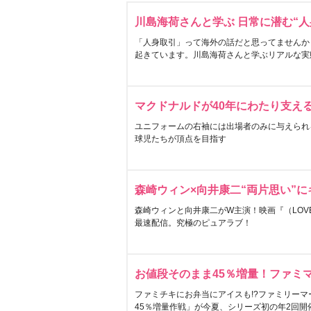
川島海荷さんと学ぶ 日常に潜む“人
「人身取引」って海外の話だと思ってませんか
起きています。川島海荷さんと学ぶリアルな実
マクドナルドが40年にわたり支え
ユニフォームの右袖には出場者のみに与えられ
球児たちが頂点を目指す
森崎ウィン×向井康二“両片思い”
森崎ウィンと向井康二がW主演！映画『（LOVE S
最速配信。究極のピュアラブ！
お値段そのまま45％増量！ファミ
ファミチキにお弁当にアイスも!?ファミリーマ
45％増量作戦」が今夏、シリーズ初の年2回開