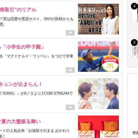
身取引”のリアル
？実は恋愛や悪質ホスト、SNSの投稿からも
態。
る「小学生の甲子園」
る「マクドナルド・ワッペン」をつけて学童
にキュンが止まらん！
ONG）』が8／５よりJ:COM STREAMで
マ夏の大盤振る舞い
ートの人気企画「お値段そのまま おかわり
登
催！