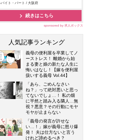
バイト・パート / 大阪府
続きはこちら
sponsored by 求人ボックス
人気記事ランキング
義母の便利屋を卒業してノ
ーストレス！ 離婚から始
まる妻と娘の新たな人生に
悔いはなし！【嫁を便利屋
扱いする義母 Vol.44】
「あら、ごめんなさい
ね？」って絶対悪いと思っ
てないでしょ…！ 私の畑
に平然と踏み入る隣人…無
視？悪意？その行動にモヤ
モヤが止まらない
「義母の発言が許せな
い…！」嫁が義母に怒り爆
発！ 夫は仕方ないと言う
けれど諦めるべき？