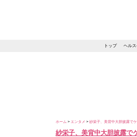
トップ
ヘルス
メイク・コスメ・スキ
ホーム
>
エンタメ
>
紗栄子、美背中大胆披露で
紗栄子、美背中大胆披露で