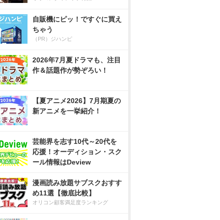
自販機にピッ！ですぐに買え
ちゃう
（PR）ジハンピ
2026年7月夏ドラマも、注目
作＆話題作が勢ぞろい！
【夏アニメ2026】7月期夏の
新アニメを一挙紹介！
芸能界を志す10代～20代を
応援！オーディション・スク
ール情報はDeview
漫画読み放題サブスクおすす
め11選【徹底比較】
オリコン顧客満足度ランキング