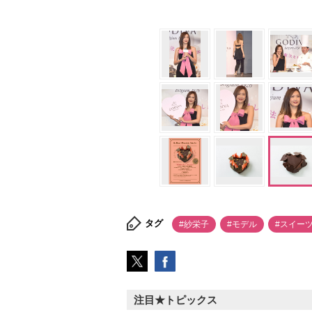
タグ
#紗栄子
#モデル
#スイー
注目★トピックス