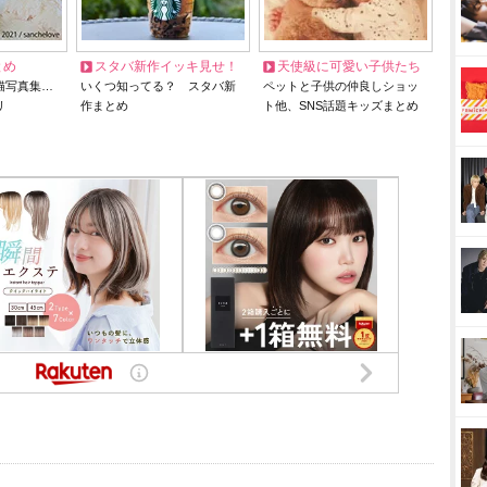
とめ
スタバ新作イッキ見せ！
天使級に可愛い子供たち
猫写真集…
いくつ知ってる？ スタバ新
ペットと子供の仲良しショッ
リ
作まとめ
ト他、SNS話題キッズまとめ