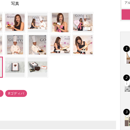
アル
写真
ツ
#ゴディバ