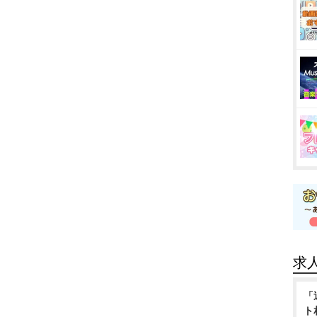
求
「
ト