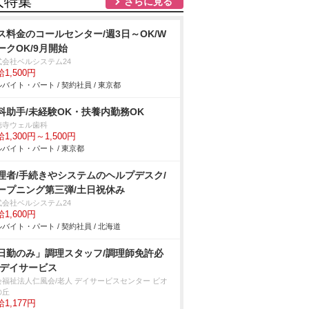
人特集
さらに見る
ス料金のコールセンター/週3日～OK/W
ークOK/9月開始
式会社ベルシステム24
1,500円
バイト・パート / 契約社員 / 東京都
科助手/未経験OK・扶養内勤務OK
徳寺ウェル歯科
1,300円～1,500円
バイト・パート / 東京都
理者/手続きやシステムのヘルプデスク/
ープニング第三弾/土日祝休み
式会社ベルシステム24
1,600円
バイト・パート / 契約社員 / 北海道
日勤のみ」調理スタッフ/調理師免許必
/デイサービス
会福祉法人仁風会/老人 デイサービスセンター ビオ
の丘
1,177円