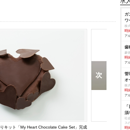
求
ガ
ワ
株
時給
アル
歯
豪
時給
アル
管
オ
株
時給
アル
「
須
社
ス
My Heart Chocolate Cake Set」完成
時給