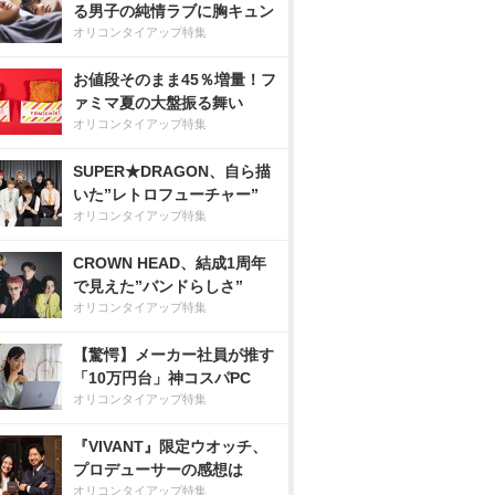
る男子の純情ラブに胸キュン
オリコンタイアップ特集
お値段そのまま45％増量！フ
ァミマ夏の大盤振る舞い
オリコンタイアップ特集
SUPER★DRAGON、自ら描
いた”レトロフューチャー”
オリコンタイアップ特集
CROWN HEAD、結成1周年
で見えた”バンドらしさ”
オリコンタイアップ特集
【驚愕】メーカー社員が推す
「10万円台」神コスパPC
オリコンタイアップ特集
『VIVANT』限定ウオッチ、
プロデューサーの感想は
オリコンタイアップ特集