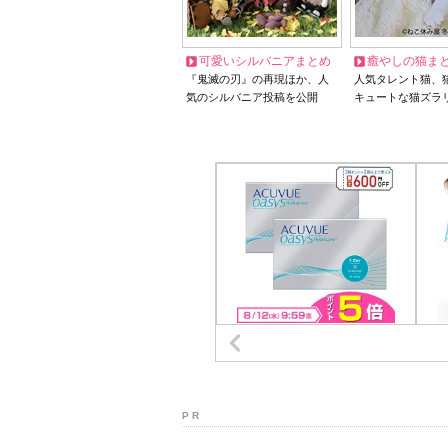
可愛いシルバニアまとめ
癒やしの猫ま
『鬼滅の刃』の再現ほか、人
人気タレント猫、
気のシルバニア投稿を公開
キュートな猫ズラ
P R